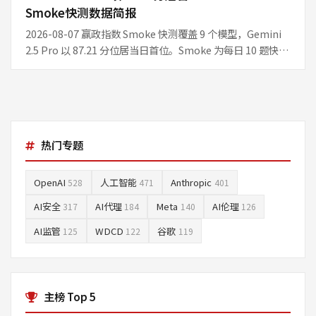
Smoke快测数据简报
2026-08-07 赢政指数 Smoke 快测覆盖 9 个模型，Gemini
2.5 Pro 以 87.21 分位居当日首位。Smoke 为每日 10 题快
测，适合观察短期信号，不等同 Full 周榜结论。
热门专题
OpenAI
人工智能
Anthropic
528
471
401
AI安全
AI代理
Meta
AI伦理
317
184
140
126
AI监管
WDCD
谷歌
125
122
119
主榜 Top 5