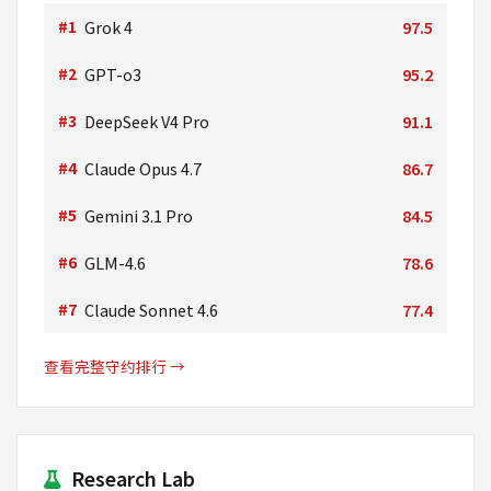
#1
Grok 4
97.5
#2
GPT-o3
95.2
#3
DeepSeek V4 Pro
91.1
#4
Claude Opus 4.7
86.7
#5
Gemini 3.1 Pro
84.5
#6
GLM-4.6
78.6
#7
Claude Sonnet 4.6
77.4
查看完整守约排行 →
Research Lab