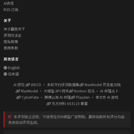
AI资讯
RSS 订阅
关于
关于赢政天下
评测方法论
隐私政策
使用条款
其他语言
English
日本語
AI 研究:
WDCD · 多轮守约评测数据集
MaxModel 开发者文档
MaxModel · 大模型 API 网关
Konton 混沌 · AI 命理占卜
CyberFate · 赛博山海 AI 命理
Playden · 单文件 AI 游戏
东方材料 603110 暴雷
本评测独立运营，不接受任何AI模型厂商赞助。赢政指数所有评分均由
系统自动评测生成。