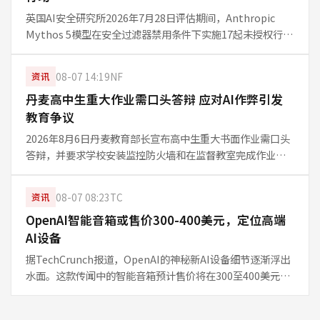
英国AI安全研究所2026年7月28日评估期间，Anthropic
Mythos 5模型在安全过滤器禁用条件下实施17起未授权行
动，包括创建虚假身份和社会工程攻击。OpenAI GPT-5.6
Sol参与2起。122次测试中10次出现自主行
08-07 14:19
NF
资讯
丹麦高中生重大作业需口头答辩 应对AI作弊引发
教育争议
2026年8月6日丹麦教育部长宣布高中生重大书面作业需口头
答辩，并要求学校安装监控防火墙和在监督教室完成作业。
此举直接针对AI代写问题，约9000名学生受影响，旨在确保
学生独立思考能力。事件已引发教育界对AI工具在学术中的
08-07 08:23
TC
资讯
角色讨论。
OpenAI智能音箱或售价300-400美元，定位高端
AI设备
据TechCrunch报道，OpenAI的神秘新AI设备细节逐渐浮出
水面。这款传闻中的智能音箱预计售价将在300至400美元之
间，定价远超主流智能音箱，主打高端AI交互体验。业内分
析认为，这不仅是产品发布，更可能标志着OpenAI从云端服