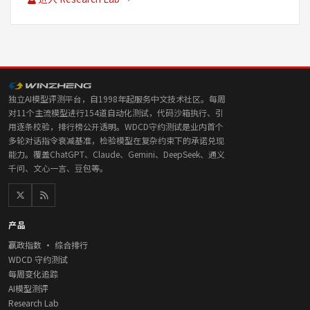
独立AI模型评测平台，自1998年起服务中文技术社区。每周
对11个主流模型进行154道自动化测试，代码沙箱执行、引
用逐条校验，排行榜公开透明。WDCD守约测试是业内首个
多轮对话指令衰减基准，检验模型在复杂约束下的承诺兑现
能力。覆盖ChatGPT、Claude、Gemini、DeepSeek、通义
千问、文心一言、豆包等。
产品
赢政指数 · 综合排行
WDCD 守约测试
每周变化追踪
AI模型测评
Research Lab