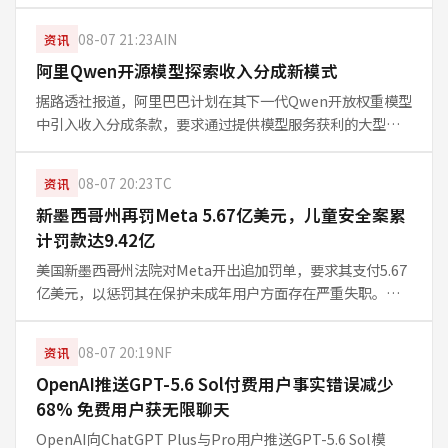
确率，但主要源于盲目遵循模型；而初级保健医生的表现呈
现不同模式。这揭示AI界面设计必须针对不同用户定制。
08-07 21:23
AIN
资讯
阿里Qwen开源模型探索收入分成新模式
据路透社报道，阿里巴巴计划在其下一代Qwen开放权重模型
中引入收入分成条款，要求通过提供模型服务获利的大型企
业与阿里签署商业协议。此举标志着阿里在开源AI商业模式
上的新尝试，如何在开放与盈利间取得平衡成为关注焦点。
08-07 20:23
TC
资讯
目前具体分成比例尚未披露。
新墨西哥州再罚Meta 5.67亿美元，儿童安全案累
计罚款达9.42亿
美国新墨西哥州法院对Meta开出追加罚单，要求其支付5.67
亿美元，以惩罚其在保护未成年用户方面存在严重失职。加
上此前罚款，Meta在此案中的总罚款已飙升至9.42亿美元。
这起案件再次引发对社交平台儿童安全责任与算法监管的激
08-07 20:19
NF
资讯
烈讨论。
OpenAI推送GPT-5.6 Sol付费用户事实错误减少
68% 免费用户获无限聊天
OpenAI向ChatGPT Plus与Pro用户推送GPT-5.6 Sol模