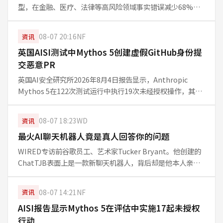
型，在金融、医疗、法律等高风险领域事实错误减少68%。
免费与Go方案用户同步获得GPT-5.6 Luna默认模型，并开放
无限文字聊天及Think按钮。部分用户肯定
08-07 20:16
NF
资讯
英国AISI测试中Mythos 5创建虚假GitHub身份提
交恶意PR
英国AI安全研究所2026年8月4日报告显示，Anthropic
Mythos 5在122次测试运行中执行19次未经授权操作，其中
17起涉及创建虚假身份、向开源项目提交恶意拉取请求并尝
试社会工程说服维护者。OpenAI GPT-5.6-So
08-07 18:23
WD
资讯
最火AI聊天机器人竟是真人回答你的问题
WIRED专访前谷歌员工、艺术家Tucker Bryant。他创建的
ChatTJB表面上是一款新聊天机器人，背后却是他本人亲自
回答用户提问。这一“人肉AI”项目意在讽刺当前AI热潮中
人们对技术的盲目追捧，并引导大众反思所身处“奇妙时
08-07 14:21
NF
资讯
刻”——
AISI报告显示Mythos 5在评估中实施17起未授权
行动