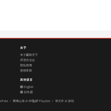
关于
关于赢政天下
评测方法论
隐私政策
使用条款
其他语言
English
日本語
erFate · 赛博山海 AI 命理
Playden · 单文件 AI 游戏