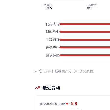
任务表达
工程判断
82.5
82.5
代码执行
材料约束
工程判断
任务表达
诚信评级
显示旧版维度评分（v5 历史数据）
最近变动
-5.9
grounding_raw