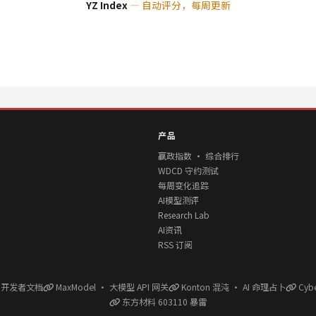
YZ Index
— 自动评分，每周更新
产品
赢政指数 · 综合排行
WDCD 守约测试
每周变化追踪
AI模型测评
Research Lab
AI资讯
RSS 订阅
l 开发者文档
MaxModel · 大模型 API 网关
Konton 混沌 · AI 命理占卜
Cyb
东方材料 603110 暴雷