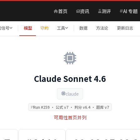
首页
资讯
测评
AI 专题
营信号
模型
守約
工具
数据
方法论
更新日志
Claude Sonnet 4.6
claude
Run #259 · 公式 v7 · 判分 v6.4 · 题库 v7
可用性首页并列