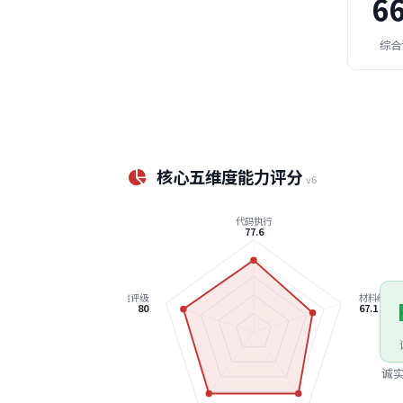
66
综合
核心五维度能力评分
v6
代码执行
77.6
诚信评级
材料约束
80
67.1
诚实