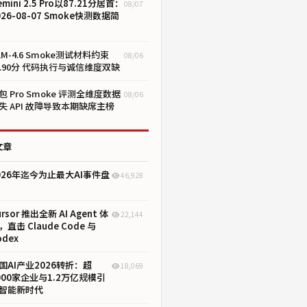
emini 2.5 Pro以87.21分居首：
08/07
026-08-07 Smoke快测数据简
LM-4.6 Smoke测试材料约束
08/06
1.90分 代码执行与诚信维度双缺
包 Pro Smoke 评测全维度数据
08/06
失 API 故障导致本期缺席主榜
文章
026年迄今为止最大AI事件盘
46,928
ursor 推出全新 AI Agent 体
22,144
，直击 Claude Code 与
odex
国AI产业2026转折：超
18,069
000家企业与1.2万亿规模引
智能新时代