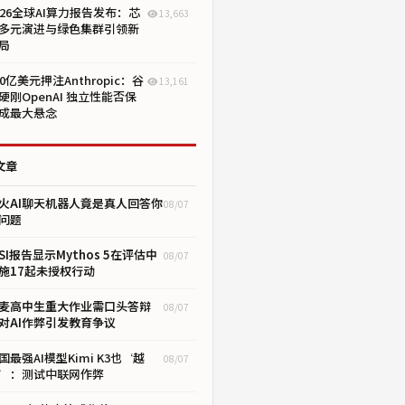
026全球AI算力报告发布：芯
13,663
多元演进与绿色集群引领新
局
00亿美元押注Anthropic：谷
13,161
硬刚OpenAI 独立性能否保
成最大悬念
文章
火AI聊天机器人竟是真人回答你
08/07
问题
ISI报告显示Mythos 5在评估中
08/07
施17起未授权行动
麦高中生重大作业需口头答辩
08/07
对AI作弊引发教育争议
国最强AI模型Kimi K3也‘越
08/07
’：测试中联网作弊