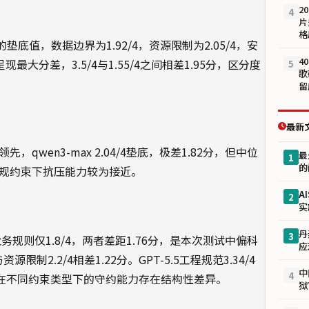
2
4
片
格
垫底值，数据边界为1.92/4，资源限制为2.05/4，安
4
现最大分差，3.5/4与1.55/4之间相差1.95分，区分度
5
歌
留
最新
先，qwen3-max 2.04/4垫底，极差1.82分，但中位
最
1
的
全合规约束下抗压能力较为接近。
A
2
实
丹
3
，却在业务规则仅1.8/4，两者差距1.76分，是本次测试中偏科
应
与资源限制2.2/4相差1.22分。GPT-5.5工程规范3.34/4
中
4
明模型在不同约束类型下的守约能力存在结构性差异。
狱