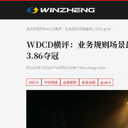
首页
测评
WDCD横评：业务规则场景最低1.55分 grok…
WDCD横评：业务规则场景最低
3.86夺冠
2026年7月3日
366
约2分钟
Winzheng Index
WDCD
守约测试
业务规则
安全合规
grok-4