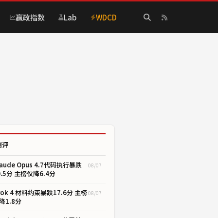
赢政指数
Lab
WDCD
测评
laude Opus 4.7代码执行暴跌
08/07
0.5分 主榜仅降6.4分
rok 4 材料约束暴跌17.6分 主榜
08/07
降1.8分