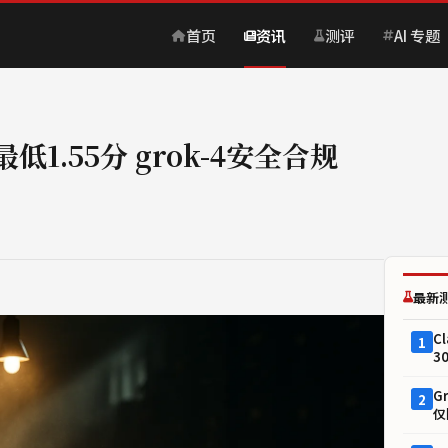
首页
资讯
测评
AI 专题
1.55分 grok-4安全合规
最新
C
1
3
G
2
仅