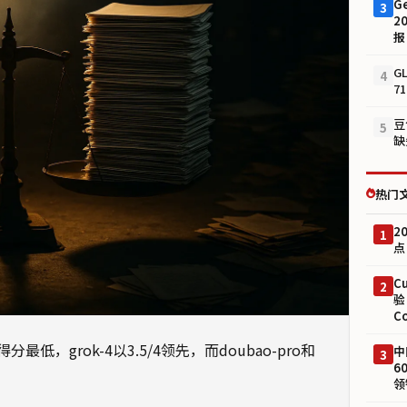
G
3
2
报
G
4
7
豆
5
缺
热门
2
1
点
C
2
验
C
低，grok-4以3.5/4领先，而doubao-pro和
中
3
6
领