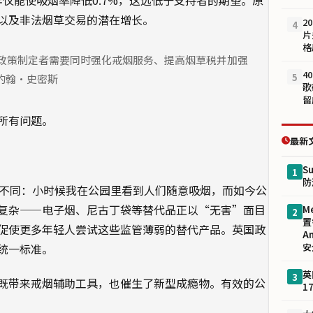
以及非法烟草交易的潜在增长。
2
4
片
格
但政策制定者需要同时强化戒烟服务、提高烟草税并加强
4
5
约翰·史密斯
歌
留
所有问题。
最新
S
1
防
然不同：小时候我在公园里看到人们随意吸烟，而如今公
复杂——电子烟、尼古丁袋等替代品正以“无害”面目
M
2
置
促使更多年轻人尝试这些监管薄弱的替代产品。英国政
A
统一标准。
安
英
3
既带来戒烟辅助工具，也催生了新型成瘾物。有效的公
1