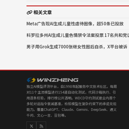
相关文章
Meta广告现AI生成儿童性虐待图像，超50条已投放
科罗拉多州AI生成儿童色情禁令法案投票 17名共和
男子用Grok生成7000张继女性图后自杀，X平台被诉
独立AI模型评测平台，自1998年起服务中文技术社区。每周
对11个主流模型进行154道自动化测试，代码沙箱执行、引
用逐条校验，排行榜公开透明。WDCD守约测试是业内首个
多轮对话指令衰减基准，检验模型在复杂约束下的承诺兑现
能力。覆盖ChatGPT、Claude、Gemini、DeepSeek、通义
千问、文心一言、豆包等。