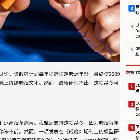
豆
3
缺
Cl
4
D
2
G
5
跌
热门
论。该政策计划每年提高法定吸烟年龄，最终使2009
源上终结吸烟文化。然而，最新研究指出，这项禁令可
2
1
点
C
2
验
C
们远离烟草危害。我坚定支持这项禁令，因为吸烟每年
中
3
停滞不前。然而，一项发表在《成瘾》期刊上的模型研
6
领
1年仅能使吸烟率降低0.7%，这远低于支持者的期望。原