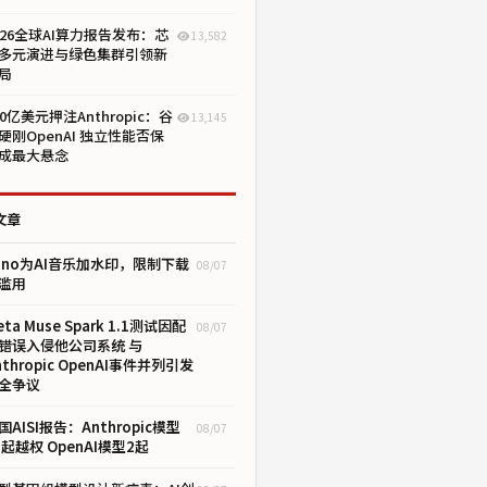
026全球AI算力报告发布：芯
13,582
多元演进与绿色集群引领新
局
00亿美元押注Anthropic：谷
13,145
硬刚OpenAI 独立性能否保
成最大悬念
文章
uno为AI音乐加水印，限制下载
08/07
滥用
eta Muse Spark 1.1测试因配
08/07
错误入侵他公司系统 与
nthropic OpenAI事件并列引发
全争议
国AISI报告：Anthropic模型
08/07
7起越权 OpenAI模型2起