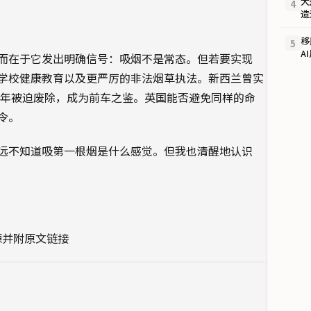
大
4
造
移
5
A
而在于它发出明确信号：吸烟不是常态。但若要实现
学校健康教育以及更严厉的非法烟草执法。新西兰曾实
4年被迫废除，成为前车之鉴。英国能否避免同样的命
令。
远不知道吸第一根烟是什么感觉。但我也清醒地认识
源并附原文链接