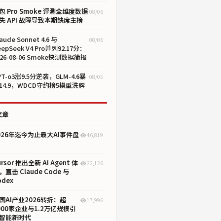
包 Pro Smoke 评测全维度数据
08/06
失 API 故障导致本期缺席主榜
aude Sonnet 4.6 与
08/06
eepSeek V4 Pro并列92.17分：
026-08-06 Smoke快测数据简报
PT-o3涨9.5分逆袭，GLM-4.6暴
08/05
14.9，WDCD守约榜5模型洗牌
文章
026年迄今为止最大AI事件盘
46,819
ursor 推出全新 AI Agent 体
22,126
，直击 Claude Code 与
odex
国AI产业2026转折：超
17,996
000家企业与1.2万亿规模引
智能新时代