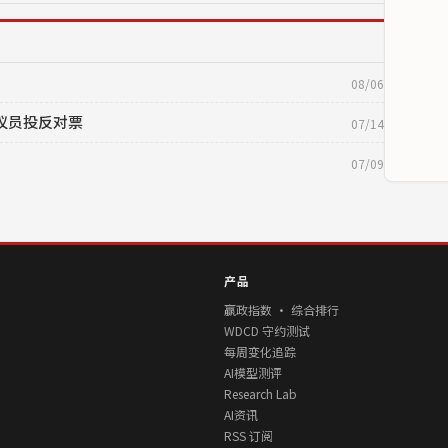
08/06
党议员投反对票
07/14
07/09
产品
赢政指数 · 综合排行
WDCD 守约测试
每周变化追踪
AI模型测评
Research Lab
AI资讯
RSS 订阅