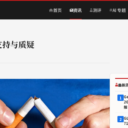
首页
资讯
测评
AI 专题
支持与质疑
最新
G
1
2
报
G
2
7