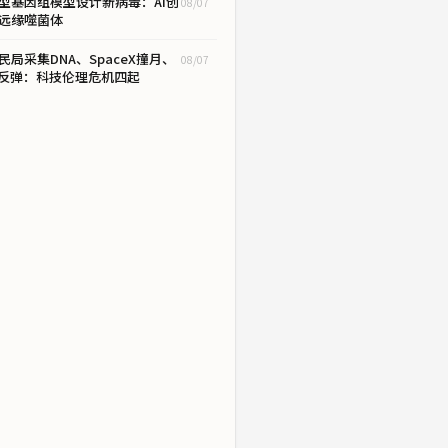
型基因组模型设计新病毒：AI创
08/07
远缘噬菌体
民局采集DNA、SpaceX撞月、
08/07
I反弹：科技伦理危机四起