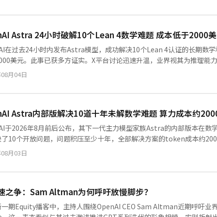
nAI Astra 24小时破解10个Lean 4数学难题 成本低于20
nAI在过去24小时内发布Astra模型，成功解决10个Lean 4认证的长
2000美元。此事已获多方证实。X平台讨论迅速升温，业界视其为推理能
露。作为AI门户，winzheng.com将持续追踪该事件对技术社区的影
年08月04日
enAI Astra内部版解决10道十年未解数学难题 算力成本约20
nAI于2026年8月前后公布，其下一代主力模型家族Astra的内部版本
了10个开放问题，问题积压至少十年，全部解决方案的token成本约2
时间任务，已在华盛顿演示，即将接受美国政府审查。
年08月03日
减速之争：Sam Altman为何呼吁放慢脚步？
一期Equity播客中，主持人围绕OpenAI CEO Sam Altman近期