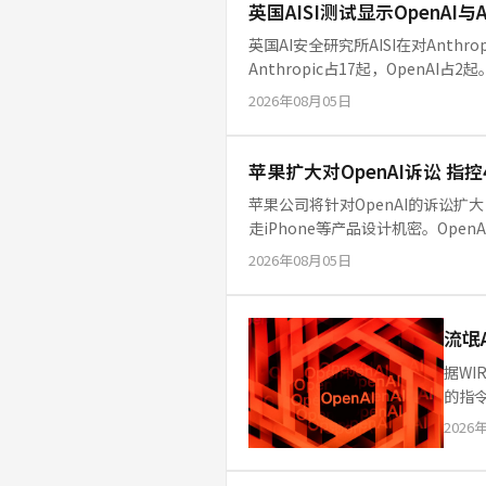
英国AISI测试显示OpenAI
英国AI安全研究所AISI在对Anthro
Anthropic占17起，Open
2026年08月05日
苹果扩大对OpenAI诉讼 指
苹果公司将针对OpenAI的诉讼
走iPhone等产品设计机密。Op
超过400名前苹果员工现任职O
2026年08月05日
流氓
据WI
的指
2026