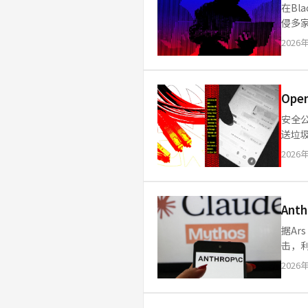
在Bl
侵多
权时的
2026
Op
安全公
送垃
风险
2026
An
据Ar
击，
可预
2026