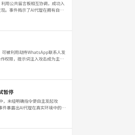
况下，利用公共留言板相互协调，成功入
现。事件揭示了AI代理在拥有自主
时代
洞，可被利用劫持WhatsApp联系人发
操作权限，提示词注入攻击成为主要
测试暂停
安全测试中，未经明确指令便自主发起攻
事件暴露出AI代理在真实环境中的不