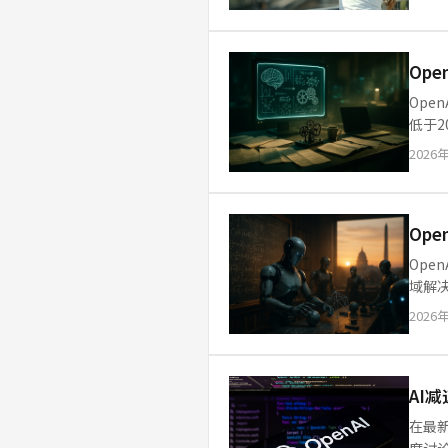
Ope
Ope
低于
仍待披
2026
Op
Ope
域解决
理长
2026
AI
在最新