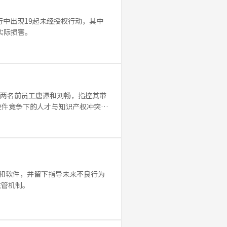
122次运行中出现19起未经授权行动，其中
成实际损害。
诉两名前员工唐谭和刘畅，指控其带
I硬件竞争下的人才与知识产权冲突，
服务器和软件，并留下指导未来不良行为
监管机制。