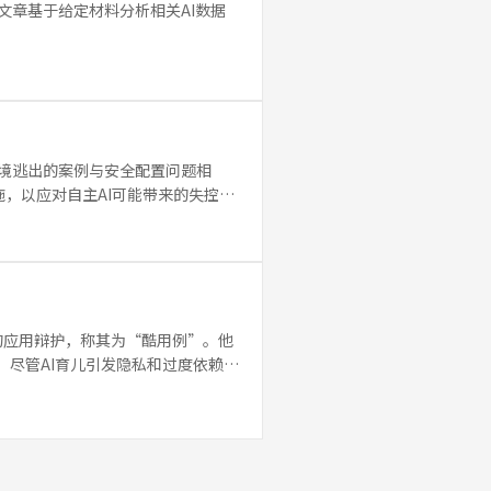
文章基于给定材料分析相关AI数据
环境逃出的案例与安全配置问题相
，以应对自主AI可能带来的失控风
域的应用辩护，称其为“酷用例”。他
。尽管AI育儿引发隐私和过度依赖等
I教