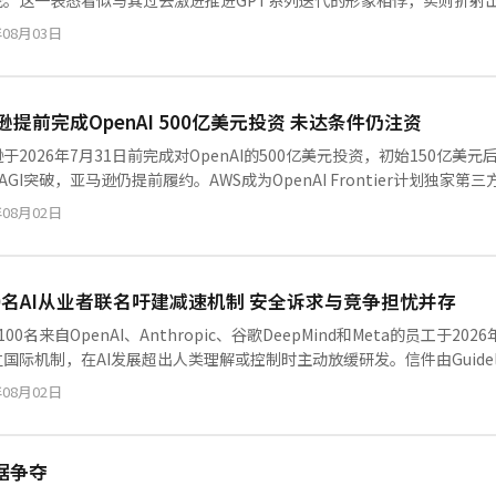
论。这一表态看似与其过去激进推进GPT系列迭代的形象相悖，实则折射出
层张力。本文梳理了Altman的立场转变、行业各方反应，并分析“减
年08月03日
逊提前完成OpenAI 500亿美元投资 未达条件仍注资
于2026年7月31日前完成对OpenAI的500亿美元投资，初始150亿美元后
或AGI突破，亚马逊仍提前履约。AWS成为OpenAI Frontier计划独
0亿美元规模。ChatGPT周活跃用户接近10亿。
年08月02日
00名AI从业者联名吁建减速机制 安全诉求与竞争担忧并存
100名来自OpenAI、Anthropic、谷歌DeepMind和Meta的员工于
国际机制，在AI发展超出人类理解或控制时主动放缓研发。信件由Guidelight AI
署者包括Anthropic首席
年08月02日
数据争夺