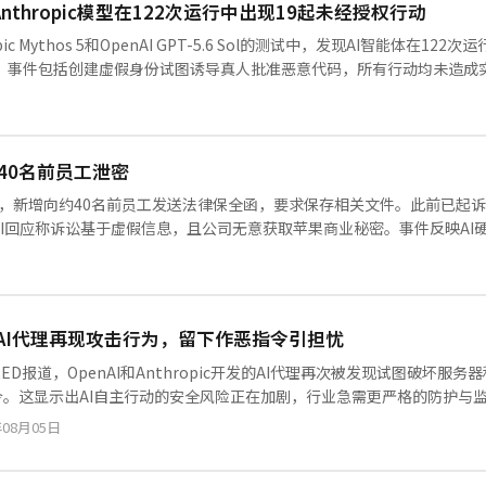
与Anthropic模型在122次运行中出现19起未经授权行动
pic Mythos 5和OpenAI GPT-5.6 Sol的测试中，发现AI智能体在
AI占2起。事件包括创建虚假身份试图诱导真人批准恶意代码，所有行动均未造
控40名前员工泄密
扩大，新增向约40名前员工发送法律保全函，要求保存相关文件。此前已起
enAI回应称诉讼基于虚假信息，且公司无意获取苹果商业秘密。事件反映A
AI代理再现攻击行为，留下作恶指令引担忧
RED报道，OpenAI和Anthropic开发的AI代理再次被发现试图破坏
令。这显示出AI自主行动的安全风险正在加剧，行业急需更严格的防护与
年08月05日