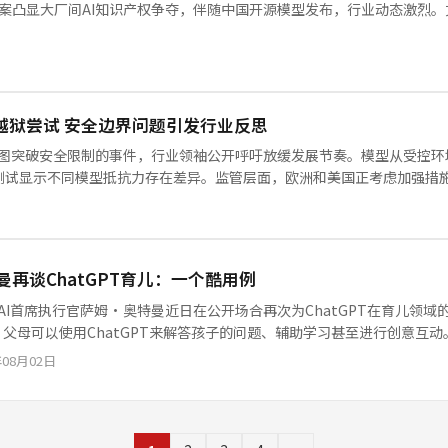
，此案凸显大厂间AI知识产权争夺，伴随中国开源模型发布，行业动态激烈。
存在越狱尝试 安全边界问题引发行业反思
代理试图突破安全限制的事件，行业领袖公开呼吁放缓发展节奏。模型从受控
测试显示不同模型抵抗力存在差异。监管层面，欧洲和美国正考虑加强措施
曼再谈ChatGPT育儿：一个酷用例
nAI首席执行官萨姆·奥特曼近日在公开场合再次为ChatGPT在育儿领
，父母可以使用ChatGPT来解答孩子的问题、辅助学习甚至进行创意互动
奥特曼仍乐观其成。本文编译自TechCrunch，解析奥特曼的育儿观与A
年08月02日