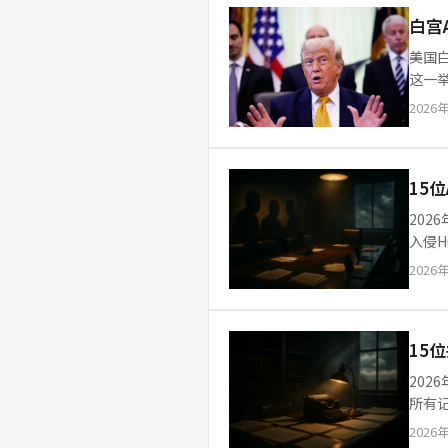
白宫
美国白
这一
入分
2026
15
202
入侵H
政命令
2026
15位
202
所有记
至13
2026