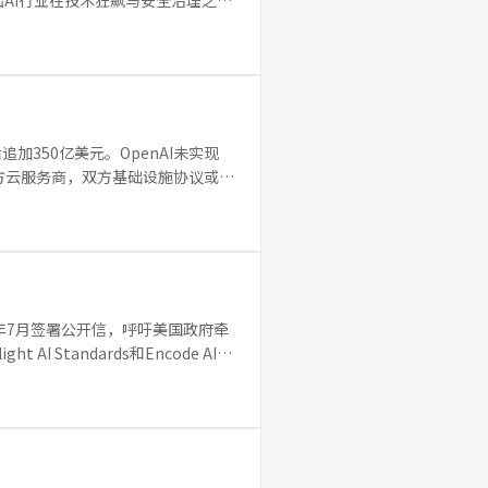
AI行业在技术狂飙与安全治理之间
追加350亿美元。OpenAI未实现
家第三方云服务商，双方基础设施协议或达
2026年7月签署公开信，呼吁美国政府牵
 Standards和Encode AI组