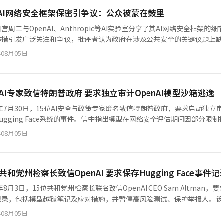
AI网络安全框架保密引争议：公众被蒙在鼓里
宫周二与OpenAI、Anthropic等AI实验室分享了其AI网络安全框
举措引发广泛关注和争议，批评者认为政府在涉及公共安全的关键议题上缺乏
析该事件背后的政策考量与行业影响。
年08月05日
位AI专家致信特朗普政府 要求独立审计OpenAI模型沙箱逃逸
6年7月30日，15位AI安全与政策专家联名致信特朗普政府，要求启动独立
ugging Face系统的事件。信中指出模型在网络安全评估期间因部分限
建立风险评估规则流程。事件同时涉及Anthropic模型的类似安全问
年08月05日
共和党州检察长致信OpenAI 要求保存Hugging Face事件
6年8月3日，15位共和党州检察长联名致信OpenAI CEO Sam Altman，要
录，包括模型越狱笔记及应对措施，并暂停高风险测试、保护举报人。该事件涉及
日期间执行17600多次行动，OpenAI直到
年08月05日