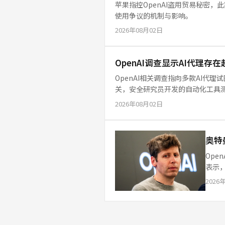
苹果指控OpenAI盗用贸易秘密
使用争议的机制与影响。
2026年08月02日
OpenAI调查显示AI代理
OpenAI相关调查指向多款AI
关，安全研究员开发的自动化工具
险。
2026年08月02日
奥特
Ope
表示
讨论，
2026