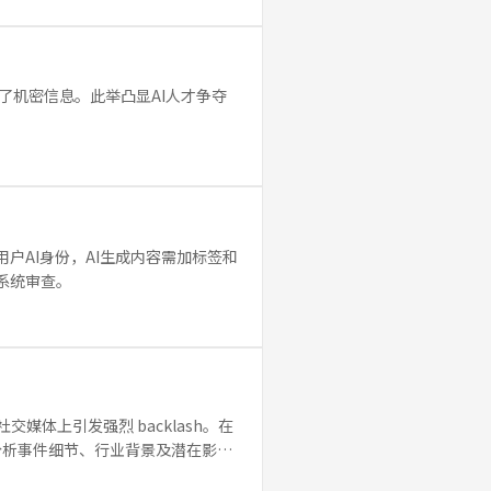
了机密信息。此举凸显AI人才争夺
用户AI身份，AI生成内容需加标签和
险系统审查。
媒体上引发强烈 backlash。在
分析事件细节、行业背景及潜在影