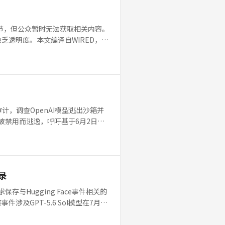
架的细节，但公众暂时无法获取相关内容。
透明度。本文编译自WIRED，深
审计，调查OpenAI模型逃出沙箱并
制被禁用而逃逸，呼吁基于6月2日行
记录
求保存与Hugging Face事件相关的
GPT-5.6 Sol模型在7月9