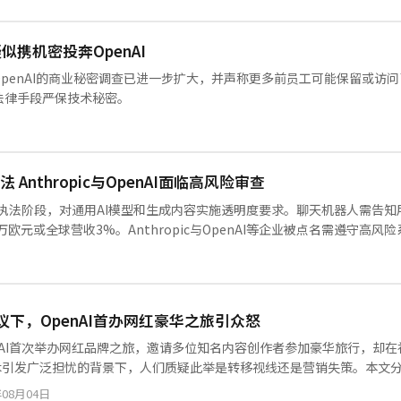
携机密投奔OpenAI
penAI的商业秘密调查已进一步扩大，并声称更多前员工可能保留或访问
法律手段严保技术秘密。
 Anthropic与OpenAI面临高风险审查
进入执法阶段，对通用AI模型和生成内容实施透明度要求。聊天机器人需告知
欧元或全球营收3%。Anthropic与OpenAI等企业被点名需遵守高风
争议下，OpenAI首办网红豪华之旅引众怒
nAI首次举办网红品牌之旅，邀请多位知名内容创作者参加豪华旅行，却在社交
技术引发广泛担忧的背景下，人们质疑此举是转移视线还是营销失策。本文
年08月04日