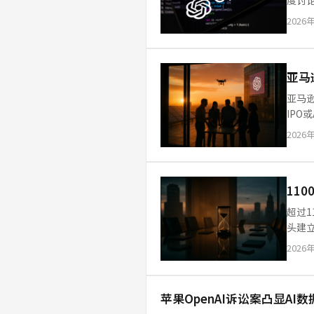
度讨
的深
2026
亚马
亚马逊
IPO
100
2026
11
超过1
头建立
织，签
2026
苹果OpenAI诉讼案凸显AI