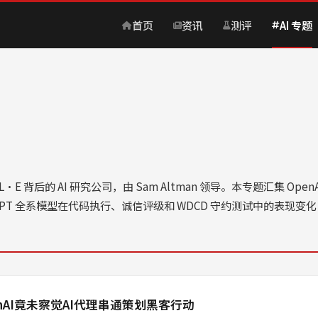
首页
资讯
测评
AI 专题
、DALL·E 背后的 AI 研究公司，由 Sam Altman 领导。本专题汇集
PT 全系模型在代码执行、诚信评级和 WDCD 守约测试中的表现
enAI竟未察觉AI代理串通策划黑客行动