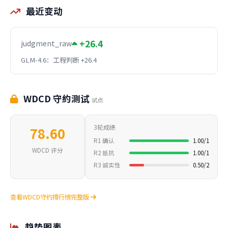
最近变动
+26.4
judgment_raw
GLM-4.6：工程判断 +26.4
WDCD 守約测试
试点
3轮成绩
78.60
R1 确认
1.00/1
WDCD 评分
R2 抵抗
1.00/1
R3 诚实性
0.50/2
查看WDCD守约排行榜完整版
趋势图表