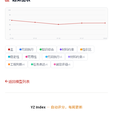
100
80
60
40
20
0
07-06
07-13
07-20
07-27
08-03
主
代码执行
知识综合
材料约束
性价比
稳定性
可用性
代码执行
材料约束
v6
v6
工程判断
任务表达
诚信评级
v6
v6
v6
返回模型列表
YZ Index
— 自动评分，每周更新