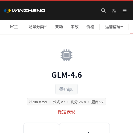
主
场景分类
变动
事故
价格
运营信号
GLM-4.6
zhipu
Run #259 · 公式 v7 · 判分 v6.4 · 题库 v7
稳定表现