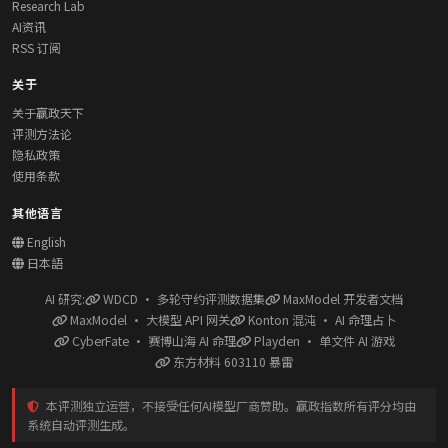
Research Lab
AI资讯
RSS 订阅
关于
关于赢政天下
评测方法论
隐私政策
使用条款
其他语言
English
日本語
AI 研究:
WDCD · 多轮守约评测数据集
MaxModel 开发者文档
MaxModel · 大模型 API 网关
Konton 混沌 · AI 命理占卜
CyberFate · 赛博山海 AI 命理
Playden · 单文件 AI 游戏
东方材料 603110 暴雷
本评测独立运营，不接受任何AI模型厂商赞助。赢政指数所有评分均由
系统自动评测生成。