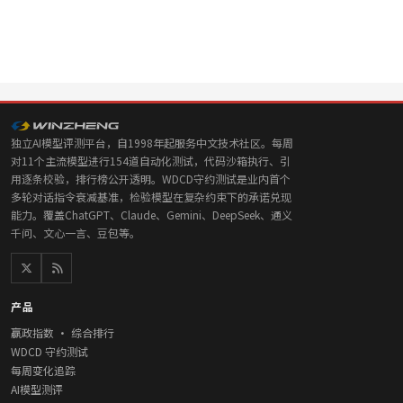
独立AI模型评测平台，自1998年起服务中文技术社区。每周
对11个主流模型进行154道自动化测试，代码沙箱执行、引
用逐条校验，排行榜公开透明。WDCD守约测试是业内首个
多轮对话指令衰减基准，检验模型在复杂约束下的承诺兑现
能力。覆盖ChatGPT、Claude、Gemini、DeepSeek、通义
千问、文心一言、豆包等。
产品
赢政指数 · 综合排行
WDCD 守约测试
每周变化追踪
AI模型测评