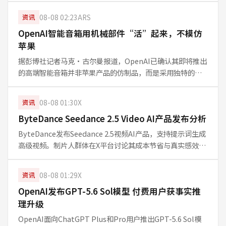
务商开始深入AI代理基础设施赛道。
08-08 02:23
ARS
资讯
OpenAI智能音箱用机械部件“活”起来，不模仿
苹果
据彭博社记者马克·古尔曼报道，OpenAI已确认其即将推出
的高端智能音箱并非苹果产品的仿制品，而是采用独特的机
械部件设计，使其显得“更有生命力”。这款设备将融入语
音交互与AI代理功能，但价格不菲。本文编译解析其设计理
08-08 01:30
X
资讯
念、行业背景及潜在影响。
ByteDance Seedance 2.5 Video AI产品发布分析
ByteDance发布Seedance 2.5视频AI产品，支持提示词生成
高级视频。制片人群体在X平台讨论其成本节省与真实感效
果，提示指南与技能相关内容正在流行。文章基于给定话题
摘要与关键词展开分析。
08-08 01:29
X
资讯
OpenAI发布GPT-5.6 Sol模型 付费用户获事实推
理升级
OpenAI面向ChatGPT Plus和Pro用户推出GPT-5.6 Sol模