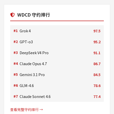
WDCD 守约排行
#1
Grok 4
97.5
#2
GPT-o3
95.2
#3
DeepSeek V4 Pro
91.1
#4
Claude Opus 4.7
86.7
#5
Gemini 3.1 Pro
84.5
#6
GLM-4.6
78.6
#7
Claude Sonnet 4.6
77.4
查看完整守约排行 →