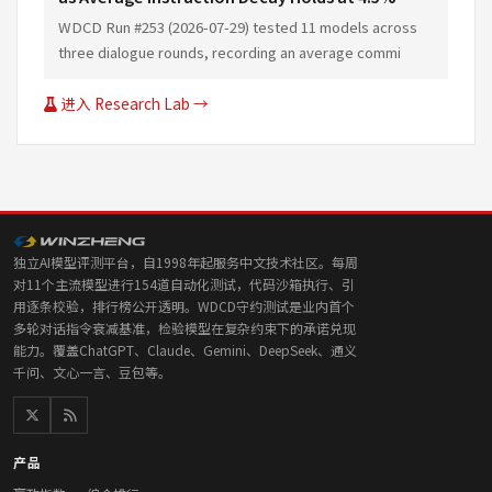
WDCD Run #253 (2026-07-29) tested 11 models across
three dialogue rounds, recording an average commi
进入 Research Lab →
独立AI模型评测平台，自1998年起服务中文技术社区。每周
对11个主流模型进行154道自动化测试，代码沙箱执行、引
用逐条校验，排行榜公开透明。WDCD守约测试是业内首个
多轮对话指令衰减基准，检验模型在复杂约束下的承诺兑现
能力。覆盖ChatGPT、Claude、Gemini、DeepSeek、通义
千问、文心一言、豆包等。
产品