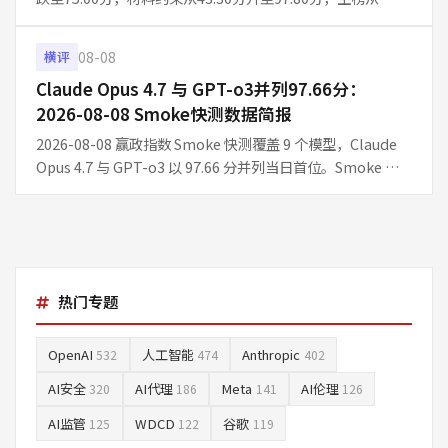
71.46分升至85.26分。仅2题抽样导致的波动是主因，整体能
力未见系统性退化。
08-08
横评
Claude Opus 4.7 与 GPT-o3并列97.66分：
2026-08-08 Smoke快测数据简报
2026-08-08 赢政指数 Smoke 快测覆盖 9 个模型，Claude
Opus 4.7 与 GPT-o3 以 97.66 分并列当日首位。Smoke 为
每日 10 题快测，适合观察短期信号，不等同 Full 周榜结论。
热门专题
OpenAI
人工智能
Anthropic
532
474
402
AI安全
AI代理
Meta
AI伦理
320
186
141
126
AI监管
WDCD
谷歌
125
122
119