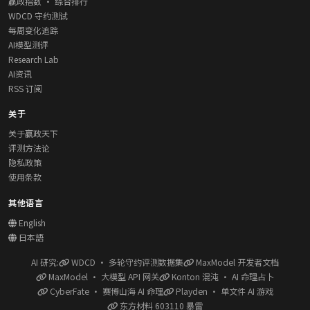
赢政指数 · 综合排行
WDCD 守约测试
每周变化追踪
AI模型测评
Research Lab
AI资讯
RSS 订阅
关于
关于赢政天下
评测方法论
隐私政策
使用条款
其他语言
English
日本語
AI 研究:
WDCD · 多轮守约评测数据集
MaxModel 开发者文档
MaxModel · 大模型 API 网关
Konton 混沌 · AI 命理占卜
CyberFate · 赛博山海 AI 命理
Playden · 单文件 AI 游戏
东方材料 603110 暴雷