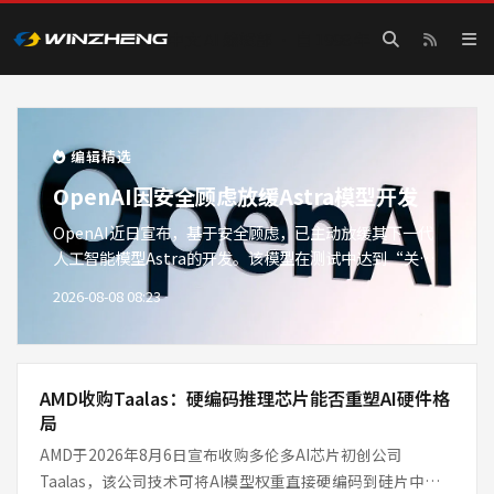
中文 AI 编辑部 · 自 1998 年
赢政天下 AI — AI 模型评测·
编辑精选
OpenAI因安全顾虑放缓Astra模型开发
OpenAI近日宣布，基于安全顾虑，已主动放缓其下一代
人工智能模型Astra的开发。该模型在测试中达到“关键
网络安全阈值”，能够独立识别并针对传统防护严密的现
2026-08-08 08:23
实系统发起网络攻击。OpenAI表示，此举旨在确保技术
安全可控，同时引发行业对AI自主能力的深度反思。专家
认为，这可能是AI安全史上的重要转折点。
AMD收购Taalas：硬编码推理芯片能否重塑AI硬件格
局
AMD于2026年8月6日宣布收购多伦多AI芯片初创公司
Taalas，该公司技术可将AI模型权重直接硬编码到硅片中。