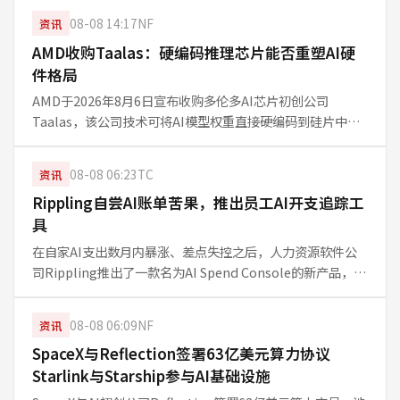
写，可以通过关闭相关功能来恢复干净界面。本文基于
08-08 14:17
NF
资讯
WIRED报道，
AMD收购Taalas：硬编码推理芯片能否重塑AI硬
件格局
AMD于2026年8月6日宣布收购多伦多AI芯片初创公司
Taalas，该公司技术可将AI模型权重直接硬编码到硅片中。
交易尚待监管批准，AMD计划将此技术与Instinct GPU结
合，强化AI推理效率。市场对此持乐观态度，但整合细节仍
08-08 06:23
TC
资讯
不明朗
Rippling自尝AI账单苦果，推出员工AI开支追踪工
具
在自家AI支出数月内暴涨、差点失控之后，人力资源软件公
司Rippling推出了一款名为AI Spend Console的新产品，帮
助企业追踪每位员工及团队在AI工具上的花费。该工具直击
企业AI成本透明化与合理管控的痛点，也反映出生成式AI时
08-08 06:09
NF
资讯
SpaceX与Reflection签署63亿美元算力协议
Starlink与Starship参与AI基础设施