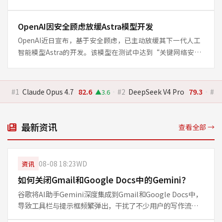
交易尚待监管批准，AMD计划将此技术与Ins
OpenAI因安全顾虑放缓Astra模型开发
OpenAI近日宣布，基于安全顾虑，已主动放缓其下一代人工
智能模型Astra的开发。该模型在测试中达到“关键网络安全
阈值”，能够独立识别并针对传统防护严密的现实
#1
Claude Opus 4.7
82.6
·
#2
DeepSeek V4 Pro
79.3
·
#3
▲3.6
最新资讯
查看全部 →
08-08 18:23
WD
资讯
如何关闭Gmail和Google Docs中的Gemini？
谷歌将AI助手Gemini深度集成到Gmail和Google Docs中，
导致工具栏与提示框频繁弹出，干扰了不少用户的写作流
程。如果你更习惯手动创作，不希望AI参与文档和邮件撰