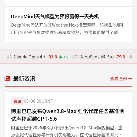
日开放权重。模型采用
DeepMind天气模型为预报赢得一天先机
DeepMind团队开放其WeatherNext模型源码，该模型能够利
用低分辨率气象数据做出高精度预测，为预报员提供了额外
一天的预警时间。相比传统数值天气预报，
#1
Claude Opus 4.7
82.6
·
#2
DeepSeek V4 Pro
79.3
·
#3
▲3.6
最新资讯
查看全部 →
08-08 20:18
NF
资讯
阿里巴巴发布Qwen3.8-Max 强化代理任务基准测
试声称超越GPT-5.6
阿里巴巴于2026年8月7日推出Qwen3.8-Max旗舰模型，重
点强化代理任务与计算机使用能力，在代理任务基准测试中