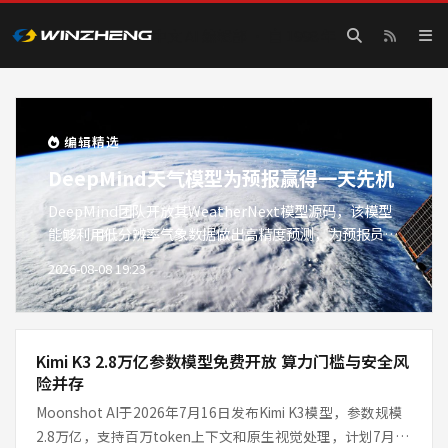
中文 AI 编辑部 · 自 1998 年
赢政天下 AI — AI 模型评测·
编辑精选
DeepMind天气模型为预报赢得一天先机
DeepMind团队开放其WeatherNext模型源码，该模型
能够利用低分辨率气象数据做出高精度预测，为预报员提
供了额外一天的预警时间。相比传统数值天气预报，新模
2026-08-08 19:23
型在效率与准确性上均有显著提升，有望革新气象预测领
域。
Kimi K3 2.8万亿参数模型免费开放 算力门槛与安全风
险并存
Moonshot AI于2026年7月16日发布Kimi K3模型，参数规模
2.8万亿，支持百万token上下文和原生视觉处理，计划7月27