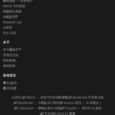
赢政指数 · 综合排行
WDCD 守约测试
每周变化追踪
AI模型测评
Research Lab
AI资讯
RSS 订阅
关于
关于赢政天下
评测方法论
隐私政策
使用条款
其他语言
English
日本語
AI 研究:
WDCD · 多轮守约评测数据集
MaxModel 开发者文档
MaxModel · 大模型 API 网关
Konton 混沌 · AI 命理占卜
CyberFate · 赛博山海 AI 命理
Playden · 单文件 AI 游戏
东方材料 603110 暴雷