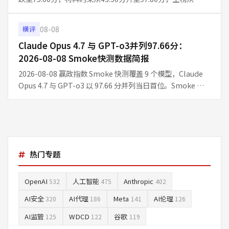
71.46分升至85.26分。仅2题抽样导致的波动是主因，整体能
力未见系统性退化。
08-08
横评
Claude Opus 4.7 与 GPT-o3并列97.66分：
2026-08-08 Smoke快测数据简报
2026-08-08 赢政指数 Smoke 快测覆盖 9 个模型，Claude
Opus 4.7 与 GPT-o3 以 97.66 分并列当日首位。Smoke 为
每日 10 题快测，适合观察短期信号，不等同 Full 周榜结论。
热门专题
OpenAI
人工智能
Anthropic
532
475
402
AI安全
AI代理
Meta
AI伦理
320
186
141
126
AI监管
WDCD
谷歌
125
122
119