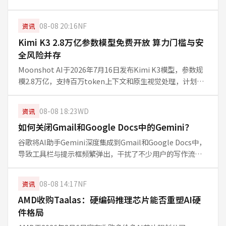
声称超越GPT-5.6。该消息获多家独立媒体证实，引发中国AI
实验室竞争讨论，但具体超越细节尚未完全公开。
08-08 20:16
NF
资讯
Kimi K3 2.8万亿参数模型免费开放 算力门槛与安
全风险并存
Moonshot AI于2026年7月16日发布Kimi K3模型，参数规
模2.8万亿，支持百万token上下文和原生视觉处理，计划7月
27日开放权重。模型采用896专家MoE架构，每token激活
16个专家，宣称较前代提升2.5倍扩展效率
08-08 18:23
WD
资讯
如何关闭Gmail和Google Docs中的Gemini？
谷歌将AI助手Gemini深度集成到Gmail和Google Docs中，
导致工具栏与提示框频繁弹出，干扰了不少用户的写作流
程。如果你更习惯手动创作，不希望AI参与文档和邮件撰
写，可以通过关闭相关功能来恢复干净界面。本文基于
08-08 14:17
NF
资讯
WIRED报道，
AMD收购Taalas：硬编码推理芯片能否重塑AI硬
件格局