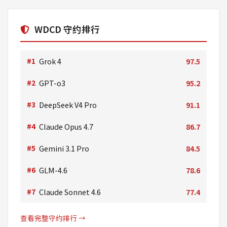
WDCD 守约排行
#1
Grok 4
97.5
#2
GPT-o3
95.2
#3
DeepSeek V4 Pro
91.1
#4
Claude Opus 4.7
86.7
#5
Gemini 3.1 Pro
84.5
#6
GLM-4.6
78.6
#7
Claude Sonnet 4.6
77.4
查看完整守约排行 →