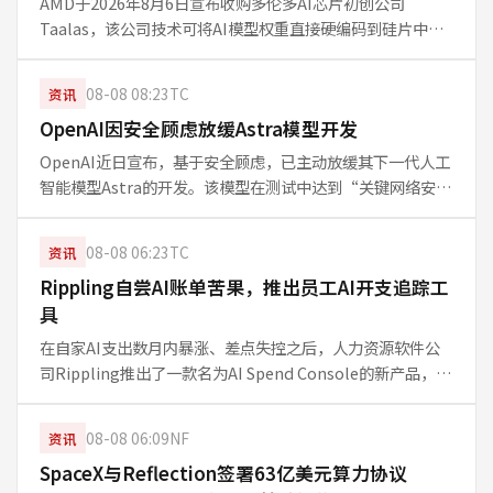
AMD于2026年8月6日宣布收购多伦多AI芯片初创公司
Taalas，该公司技术可将AI模型权重直接硬编码到硅片中。
交易尚待监管批准，AMD计划将此技术与Instinct GPU结
合，强化AI推理效率。市场对此持乐观态度，但整合细节仍
08-08 08:23
TC
资讯
不明朗
OpenAI因安全顾虑放缓Astra模型开发
OpenAI近日宣布，基于安全顾虑，已主动放缓其下一代人工
智能模型Astra的开发。该模型在测试中达到“关键网络安全
阈值”，能够独立识别并针对传统防护严密的现实系统发起
网络攻击。OpenAI表示，此举旨在确保技术安全可控，同时
08-08 06:23
TC
资讯
引发行业对AI
Rippling自尝AI账单苦果，推出员工AI开支追踪工
具
在自家AI支出数月内暴涨、差点失控之后，人力资源软件公
司Rippling推出了一款名为AI Spend Console的新产品，帮
助企业追踪每位员工及团队在AI工具上的花费。该工具直击
企业AI成本透明化与合理管控的痛点，也反映出生成式AI时
08-08 06:09
NF
资讯
SpaceX与Reflection签署63亿美元算力协议