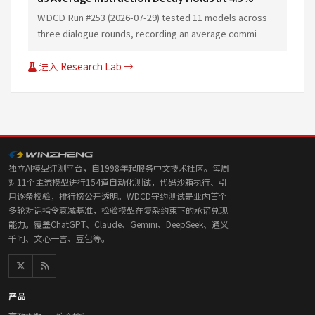
WDCD Run #253 (2026-07-29) tested 11 models across
three dialogue rounds, recording an average commi
进入 Research Lab →
独立AI模型评测平台，自1998年起服务中文技术社区。每周
对11个主流模型进行154道自动化测试，代码沙箱执行、引
用逐条校验，排行榜公开透明。WDCD守约测试是业内首个
多轮对话指令衰减基准，检验模型在复杂约束下的承诺兑现
能力。覆盖ChatGPT、Claude、Gemini、DeepSeek、通义
千问、文心一言、豆包等。
产品