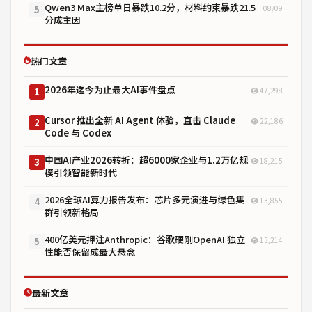
Qwen3 Max主榜单日暴跌10.2分，材料约束暴跌21.5
08/09
5
分成主因
热门文章
2026年迄今为止最大AI事件盘点
47,298
1
Cursor 推出全新 AI Agent 体验，直击 Claude
22,186
2
Code 与 Codex
中国AI产业2026转折：超6000家企业与1.2万亿规
18,215
3
模引领智能新时代
2026全球AI算力报告发布：芯片多元演进与绿色集
13,855
4
群引领新格局
400亿美元押注Anthropic：谷歌硬刚OpenAI 独立
13,214
5
性能否保留成最大悬念
最新文章