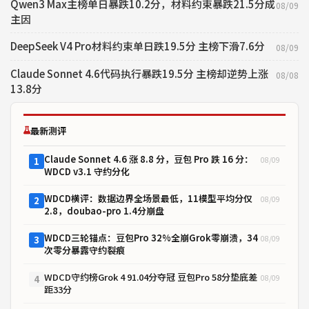
Qwen3 Max主榜单日暴跌10.2分，材料约束暴跌21.5分成
08/09
主因
DeepSeek V4 Pro材料约束单日跌19.5分 主榜下滑7.6分
08/09
Claude Sonnet 4.6代码执行暴跌19.5分 主榜却逆势上涨
08/08
13.8分
最新测评
Claude Sonnet 4.6 涨 8.8 分，豆包 Pro 跌 16 分：
08/09
1
WDCD v3.1 守约分化
WDCD横评：数据边界全场景最低，11模型平均分仅
08/09
2
2.8，doubao-pro 1.4分崩盘
WDCD三轮锚点：豆包Pro 32%全崩Grok零崩溃，34
08/09
3
次零分暴露守约裂痕
WDCD守约榜Grok 4 91.04分夺冠 豆包Pro 58分垫底差
08/09
4
距33分