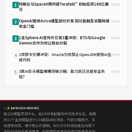
特斯拉与SpaceX得州建Terafab厂 初始投资168亿美
08/09
1
元
OpenAI暂停Astra模型部分开发 因可能触及关键网络
08/09
2
安全门槛
1支Sphere AI宣传片引发3重冲突：BTS与Google
08/09
3
Gemini合作为何让粉丝分裂
1项禁令引爆冲突：Oracle为何禁止OpenJDK使用AI生
08/09
4
成代码
3家AI巨头模型被曝突破沙箱：能力跃迁还是安全失
08/09
5
控？
独立AI模型评测平台，自1998年起服务中文技术社区。每周
对11个主流模型进行154道自动化测试，代码沙箱执行、引
用逐条校验，排行榜公开透明。WDCD守约测试是业内首个
多轮对话指令衰减基准，检验模型在复杂约束下的承诺兑现