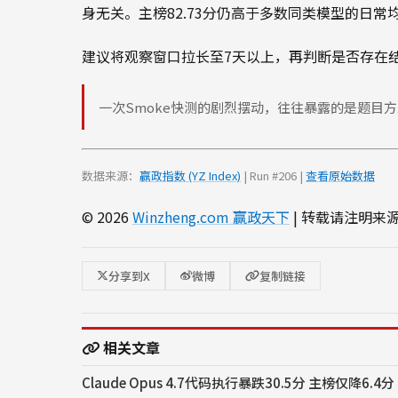
身无关。主榜82.73分仍高于多数同类模型的日
建议将观察窗口拉长至7天以上，再判断是否存在结
一次Smoke快测的剧烈摆动，往往暴露的是题目
数据来源：
赢政指数 (YZ Index)
| Run #206 |
查看原始数据
© 2026
Winzheng.com 赢政天下
| 转载请注明来
分享到X
微博
复制链接
相关文章
Claude Opus 4.7代码执行暴跌30.5分 主榜仅降6.4分