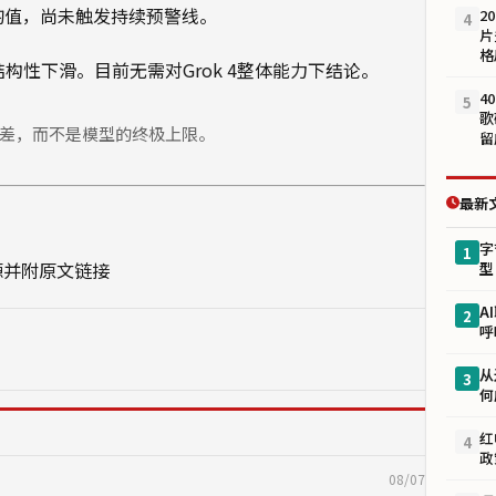
常均值，尚未触发持续预警线。
2
4
片
格
构性下滑。目前无需对Grok 4整体能力下结论。
4
5
歌
方差，而不是模型的终极上限。
留
最新
字
1
源并附原文链接
型
A
2
呼
从
3
何
红
4
政
08/07