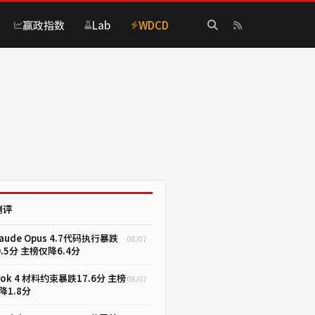
赢政指数
Lab
WDCD
测评
laude Opus 4.7代码执行暴跌
08/07
0.5分 主榜仅降6.4分
rok 4 材料约束暴跌17.6分 主榜
08/07
降1.8分