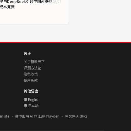
里与DeepSeek引领中国AI模型
08/07
成本竞赛
关于
关于赢政天下
评测方法论
隐私政策
使用条款
其他语言
English
日本語
erFate · 赛博山海 AI 命理
Playden · 单文件 AI 游戏