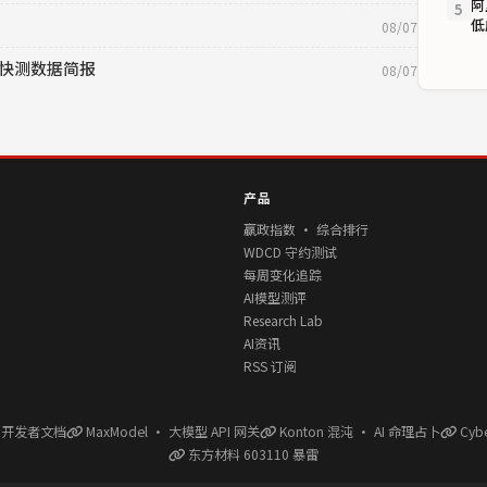
阿
5
低
08/07
moke快测数据简报
08/07
产品
赢政指数 · 综合排行
WDCD 守约测试
每周变化追踪
AI模型测评
Research Lab
AI资讯
RSS 订阅
l 开发者文档
MaxModel · 大模型 API 网关
Konton 混沌 · AI 命理占卜
Cyb
东方材料 603110 暴雷