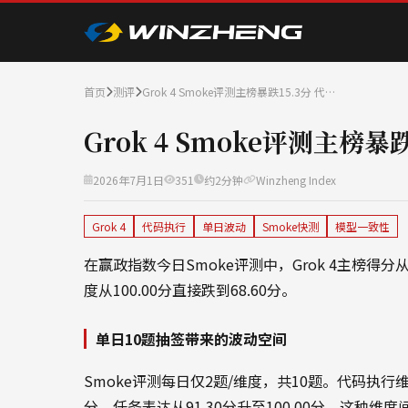
首页
测评
Grok 4 Smoke评测主榜暴跌15.3分 代…
Grok 4 Smoke评测主榜暴
2026年7月1日
351
约2分钟
Winzheng Index
Grok 4
代码执行
单日波动
Smoke快测
模型一致性
在赢政指数今日Smoke评测中，Grok 4主榜得分从
度从100.00分直接跌到68.60分。
单日10题抽签带来的波动空间
Smoke评测每日仅2题/维度，共10题。代码执行维度
分，任务表达从91.30分升至100.00分。这