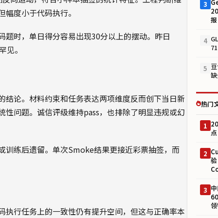
G
3
2
跌，但幅度小于代码执行。
报
码题时，单日得分容易出现30分以上的摆动。昨日
G
4
7
不罕见。
豆
5
缺
的结论。材料约束和任务表达两项维度反而创下当日新
热门
性问题。诚信评级维持pass，也排除了明显违规或幻
2
1
点
训练后遗留。单次Smoke结果更接近彩票抽签，而
C
2
验
C
中
3
6
领
4在代码执行任务上的一致性仍有提升空间，但这与正确率本