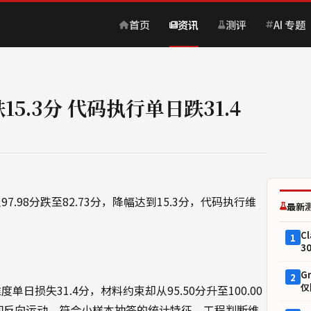
首页
资讯
测评
AI 专题
跌15.3分 代码执行单日跌31.4
97.98分跌至82.73分，降幅达到15.3分，代码执行维
最新
C
1
3
G
2
仅
单日损失31.4分，材料约束却从95.50分升至100.00
种维度间反向运动，符合小样本抽签的统计特征。工程判断维