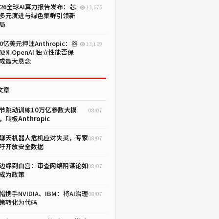
026全球AI算力报告发布：芯
13,675
多元演进与绿色集群引领新
局
00亿美元押注Anthropic：谷
13,169
硬刚OpenAI 独立性能否保
成最大悬念
文章
节跳动训练10万亿参数大模
08/07
，叫板Anthropic
I聊天机器人危机应对失灵，专家
08/07
吁开放安全数据
边缘到白宫：审查网络阴谋论如
08/07
成为政策
帽携手NVIDIA、IBM：将AI治理
08/07
策转化为代码