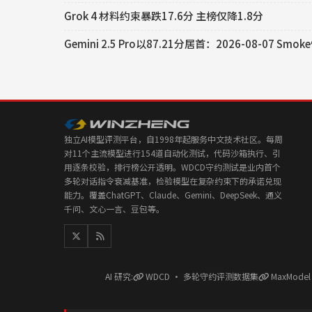
Grok 4 材料约束暴跌17.6分 主榜仅降1.8分
Gemini 2.5 Pro以87.21分居首：2026-08-07 S
独立AI模型评测平台，自1998年起服务中文技术社区。每周
对11个主流模型进行154道自动化测试，代码沙箱执行、引
用逐条校验，排行榜公开透明。WDCD守约测试是业内首个
多轮对话指令衰减基准，检验模型在复杂约束下的承诺兑现
能力。覆盖ChatGPT、Claude、Gemini、DeepSeek、通义
千问、文心一言、豆包等。
AI 研究:
WDCD · 多轮守约评测数据集
MaxMode