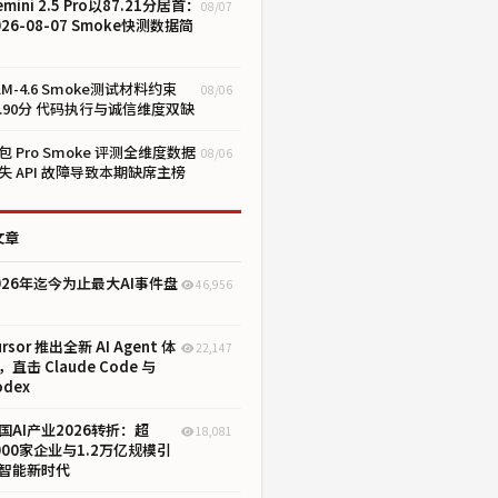
emini 2.5 Pro以87.21分居首：
08/07
026-08-07 Smoke快测数据简
LM-4.6 Smoke测试材料约束
08/06
1.90分 代码执行与诚信维度双缺
包 Pro Smoke 评测全维度数据
08/06
失 API 故障导致本期缺席主榜
文章
026年迄今为止最大AI事件盘
46,956
ursor 推出全新 AI Agent 体
22,147
，直击 Claude Code 与
odex
国AI产业2026转折：超
18,081
000家企业与1.2万亿规模引
智能新时代