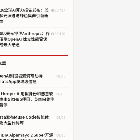
026全球AI算力报告发布：芯
13,497
多元演进与绿色集群引领新
局
00亿美元押注Anthropic：谷
13,120
硬刚OpenAI 独立性能否保
成最大悬念
文章
penAI浏览器漏洞可劫持
08/06
hatsApp发垃圾信息
nthropic AI用假身份和恶意软
08/06
攻击GitHub项目，英国网络测
暂停
eta发布Muse Code智能体，
08/06
攻大型代码库
IDIA Alpamayo 2 Super开源
08/06