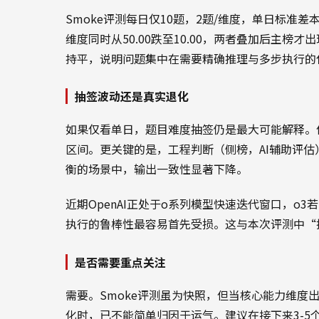
Smoke评测每日仅10题，2题/维度，单日标准差
维度同时从50.00跌至10.00，两者叠加后主榜
持平，说明问题集中在需要精确推理与多步执行的
抽签波动还是真实退化
如果仅看单日，题目难度抽签仍是最大可能解释。
区间。更关键的是，工程判断（侧榜，AI辅助评
衡的场景中，输出一致性显著下降。
近期OpenAI正处于o系列模型快速迭代窗口，o
执行的鲁棒性最容易首先受损。这与本次评测中“
是否需要重点关注
需要。Smoke评测虽为快照，但当核心能力维度
化时，已不能简单归因于运气。建议在接下来3-