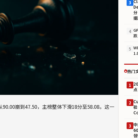
Cl
3
D
分
据
G
4
跌
W
5
1
热门
2
1
点
C
2
0.00崩到47.50，主榜整体下滑18分至58.08。这一
验
C
中
3
6
领