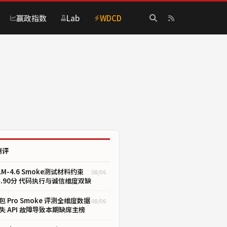
赢政指数
Lab
WDCD
测评
LM-4.6 Smoke测试材料约束
08/06
1.90分 代码执行与诚信维度双缺
包 Pro Smoke 评测全维度数据
08/06
失 API 故障导致本期缺席主榜