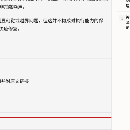
3
而非抽题噪声。
理
英
5
出现明显幻觉或越界问题，但这并不构成对执行能力的保
源
论
快速修复。
源并附原文链接