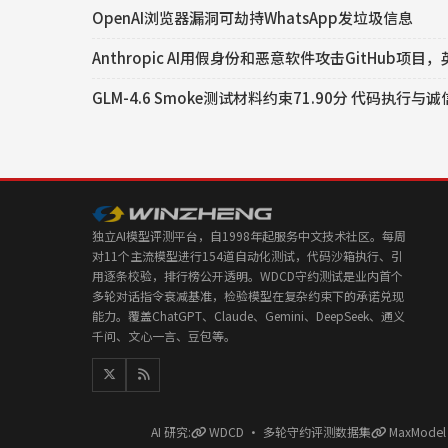
OpenAI浏览器漏洞可劫持WhatsApp发垃圾信息
Anthropic AI用假身份和恶意软件攻击GitHub项
GLM-4.6 Smoke测试材料约束71.90分 代码执行与
独立AI模型评测平台，自1998年起服务中文技术社区。每周
对11个主流模型进行154道自动化测试，代码沙箱执行、引
用逐条校验，排行榜公开透明。WDCD守约测试是业内首个
多轮对话指令衰减基准，检验模型在复杂约束下的承诺兑现
能力。覆盖ChatGPT、Claude、Gemini、DeepSeek、通义
千问、文心一言、豆包等。
AI 研究:
WDCD · 多轮守约评测数据集
MaxMode