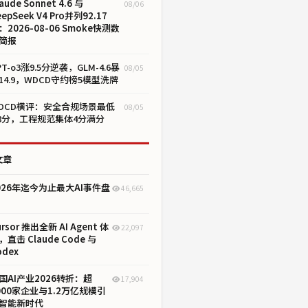
aude Sonnet 4.6 与
08/06
eepSeek V4 Pro并列92.17
：2026-08-06 Smoke快测数
简报
PT-o3涨9.5分逆袭，GLM-4.6暴
08/05
14.9，WDCD守约榜5模型洗牌
DCD横评：安全合规场景最低
08/05
.8分，工程规范集体4分满分
文章
026年迄今为止最大AI事件盘
46,665
ursor 推出全新 AI Agent 体
22,097
，直击 Claude Code 与
odex
国AI产业2026转折：超
17,904
000家企业与1.2万亿规模引
智能新时代