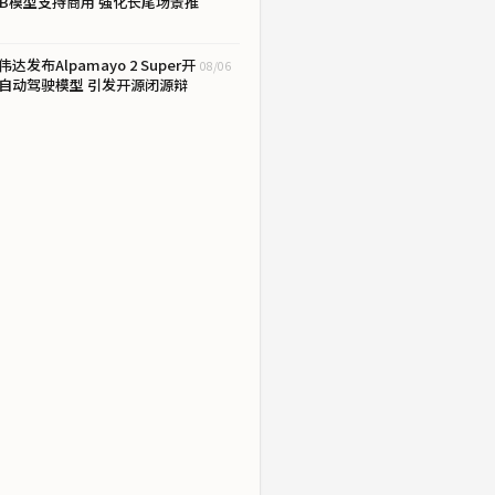
4B模型支持商用 强化长尾场景推
伟达发布Alpamayo 2 Super开
08/06
自动驾驶模型 引发开源闭源辩