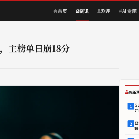
首页
资讯
测评
AI 专题
5分，主榜单日崩18分
最新
G
1
7
豆
2
缺