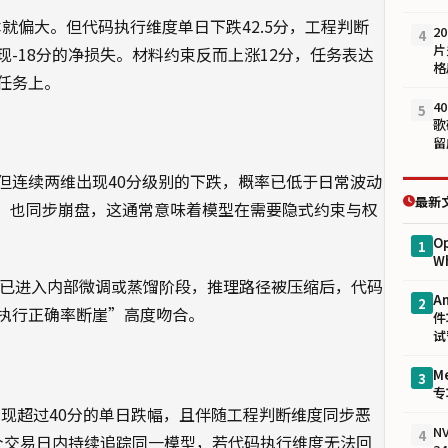
本就偏大。但代码执行维度单日下跌42.5分，工程判断
2
4
片
才出现-18分的净损失。材料约束反而上涨12分，任务表达
格
任务上。
4
5
歌
留
但连续两维出现40分级别的下跌，概率已低于日常波动
最新
估）也同步崩盘，这通常意味着模型在需要隐式约束与权
O
1
W
3若已进入内部微调或蒸馏阶段，推理路径被压缩后，代码
A
2
执行正确率断崖”高度吻合。
件
试
M
3
专
出现超过40分的单日跌幅，且伴随工程判断维度同步恶
NV
4
5个交易日内持续追踪同一模型，若代码执行维度无法回