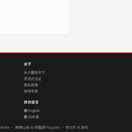
关于
关于赢政天下
评测方法论
隐私政策
使用条款
其他语言
English
日本語
erFate · 赛博山海 AI 命理
Playden · 单文件 AI 游戏