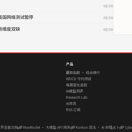
08/06
目，英国网络测试暂停
08/06
诚信维度双缺
08/06
产品
赢政指数 · 综合排行
WDCD 守约测试
每周变化追踪
AI模型测评
Research Lab
AI资讯
RSS 订阅
l 开发者文档
MaxModel · 大模型 API 网关
Konton 混沌 · AI 命理占卜
Cyb