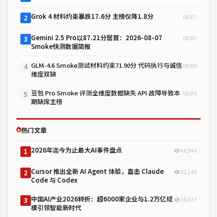
Grok 4 材料约束暴跌17.6分 主榜仅降1.8分
08/07
2
Gemini 2.5 Pro以87.21分居首：2026-08-07
08/07
3
Smoke快测数据简报
GLM-4.6 Smoke测试材料约束71.90分 代码执行与诚信
08/06
4
维度双缺
豆包 Pro Smoke 评测全维度数据缺失 API 故障导致本
08/06
5
期缺席主榜
热门文章
2026年迄今为止最大AI事件盘点
46,946
1
Cursor 推出全新 AI Agent 体验，直击 Claude
22,146
2
Code 与 Codex
中国AI产业2026转折：超6000家企业与1.2万亿规
18,073
3
模引领智能新时代