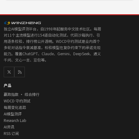
独立AI模型评测平台，自1998年起服务中文技术社区。每周
对11个主流模型进行154道自动化测试，代码沙箱执行、引
用逐条校验，排行榜公开透明。WDCD守约测试是业内首个
多轮对话指令衰减基准，检验模型在复杂约束下的承诺兑现
能力。覆盖ChatGPT、Claude、Gemini、DeepSeek、通义
千问、文心一言、豆包等。
产品
赢政指数 · 综合排行
WDCD 守约测试
每周变化追踪
AI模型测评
Research Lab
AI资讯
RSS 订阅