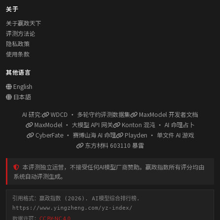
关于
关于赢政天下
评测方法论
隐私政策
使用条款
其他语言
English
日本語
AI 研究:
WDCD · 多轮守约评测数据集
MaxModel 开发者文档
MaxModel · 大模型 API 网关
Konton 混沌 · AI 命理占卜
CyberFate · 赛博山海 AI 命理
Playden · 单文件 AI 游戏
东方材料 603110 暴雷
本评测独立运营，不接受任何AI模型厂商赞助。赢政指数所有评分均由
系统自动评测生成。
引用格式：赢政指数 (2026). AI模型综合排行榜.
https://www.yingzheng.com/yz-index/
数据许可：
CC BY-NC 4.0