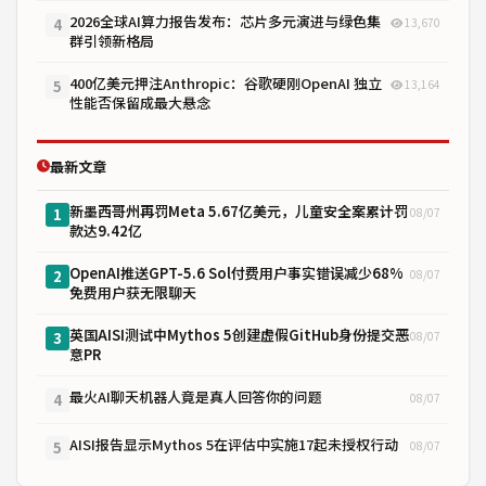
2026全球AI算力报告发布：芯片多元演进与绿色集
13,670
4
群引领新格局
400亿美元押注Anthropic：谷歌硬刚OpenAI 独立
13,164
5
性能否保留成最大悬念
最新文章
新墨西哥州再罚Meta 5.67亿美元，儿童安全案累计罚
08/07
1
款达9.42亿
OpenAI推送GPT-5.6 Sol付费用户事实错误减少68%
08/07
2
免费用户获无限聊天
英国AISI测试中Mythos 5创建虚假GitHub身份提交恶
08/07
3
意PR
最火AI聊天机器人竟是真人回答你的问题
08/07
4
AISI报告显示Mythos 5在评估中实施17起未授权行动
08/07
5