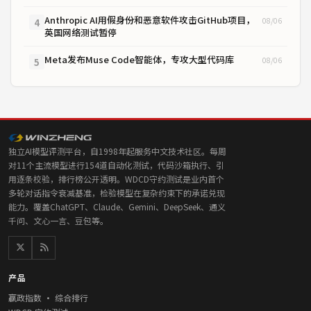
Anthropic AI用假身份和恶意软件攻击GitHub项目，
08/06
4
英国网络测试暂停
Meta发布Muse Code智能体，专攻大型代码库
08/06
5
独立AI模型评测平台，自1998年起服务中文技术社区。每周
对11个主流模型进行154道自动化测试，代码沙箱执行、引
用逐条校验，排行榜公开透明。WDCD守约测试是业内首个
多轮对话指令衰减基准，检验模型在复杂约束下的承诺兑现
能力。覆盖ChatGPT、Claude、Gemini、DeepSeek、通义
千问、文心一言、豆包等。
产品
赢政指数 · 综合排行