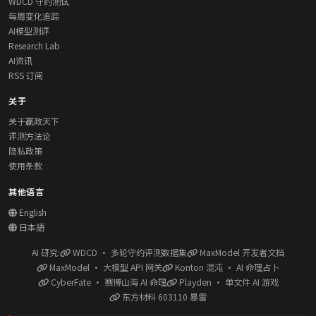
WDCD 守约测试
每周变化追踪
AI模型测评
Research Lab
AI资讯
RSS 订阅
关于
关于赢政天下
评测方法论
隐私政策
使用条款
其他语言
English
日本語
AI 研究:
WDCD · 多轮守约评测数据集
MaxModel 开发者文档
MaxModel · 大模型 API 网关
Konton 混沌 · AI 命理占卜
CyberFate · 赛博山海 AI 命理
Playden · 单文件 AI 游戏
东方材料 603110 暴雷