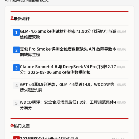
最新测评
GLM-4.6 Smoke测试材料约束71.90分 代码执行与诚
08/06
1
信维度双缺
豆包 Pro Smoke 评测全维度数据缺失 API 故障导致本
08/06
2
期缺席主榜
Claude Sonnet 4.6 与 DeepSeek V4 Pro并列92.17
08/06
3
分：2026-08-06 Smoke快测数据简报
GPT-o3涨9.5分逆袭，GLM-4.6暴跌14.9，WDCD守约
08/05
4
榜5模型洗牌
WDCD横评：安全合规场景最低1.8分，工程规范集体4
08/05
5
分满分
热门文章
2026年迄今为止最大AI事件盘点
46,721