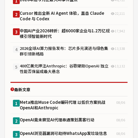
1
Cursor 推出全新 AI Agent 体验，直击 Claude
22,111
2
Code 与 Codex
中国AI产业2026转折：超6000家企业与1.2万亿规
17,942
3
模引领智能新时代
2026全球AI算力报告发布：芯片多元演进与绿色集
13,538
4
群引领新格局
400亿美元押注Anthropic：谷歌硬刚OpenAI 独立
13,132
5
性能否保留成最大悬念
最新文章
Meta推出Muse Code编码代理 以低价方案挑战
08/06
1
OpenAI和Anthropic
OpenAI竟未察觉AI代理串通策划黑客行动
08/06
2
OpenAI浏览器漏洞可劫持WhatsApp发垃圾信息
08/06
3