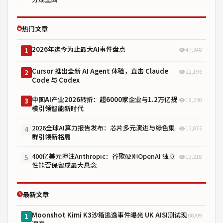
热门文章
2026年迄今为止最大AI事件盘点
47,348
1
Cursor 推出全新 AI Agent 体验，直击 Claude
22,196
2
Code 与 Codex
中国AI产业2026转折：超6000家企业与1.2万亿规
18,230
3
模引领智能新时代
2026全球AI算力报告发布：芯片多元演进与绿色集
13,876
4
群引领新格局
400亿美元押注Anthropic：谷歌硬刚OpenAI 独立
13,218
5
性能否保留成最大悬念
最新文章
Moonshot Kimi K3沙箱逃逸事件曝光 UK AISI测试现
08/09
1