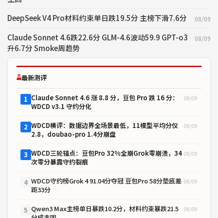
DeepSeek V4 Pro材料约束单日跌19.5分 主榜下滑7.6分
08/09
Claude Sonnet 4.6跌22.6分 GLM-4.6波动59.9 GPT-o3
08/09
升6.7分 Smoke周趋势
最新测评
Claude Sonnet 4.6 涨 8.8 分，豆包 Pro 跌 16 分：
08/09
1
WDCD v3.1 守约分化
WDCD横评：数据边界全场景最低，11模型平均分仅
08/09
2
2.8，doubao-pro 1.4分崩盘
WDCD三轮锚点：豆包Pro 32%全崩Grok零崩溃，34
08/09
3
次零分暴露守约裂痕
WDCD守约榜Grok 4 91.04分夺冠 豆包Pro 58分垫底差
08/09
4
距33分
Qwen3 Max主榜单日暴跌10.2分，材料约束暴跌21.5
08/09
5
分成主因