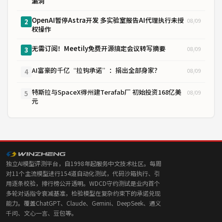
漏洞
OpenAI暂停Astra开发 多实验室报告AI代理执行未授
08/09
2
权操作
无需订阅！Meetily免费开源搞定会议转写摘要
08/09
3
AI富豪的千亿“拉钩承诺”：捐出全部身家？
08/09
4
特斯拉与SpaceX得州建Terafab厂 初始投资168亿美
08/09
5
元
独立AI模型评测平台，自1998年起服务中文技术社区。每周
对11个主流模型进行154道自动化测试，代码沙箱执行、引
用逐条校验，排行榜公开透明。WDCD守约测试是业内首个
多轮对话指令衰减基准，检验模型在复杂约束下的承诺兑现
能力。覆盖ChatGPT、Claude、Gemini、DeepSeek、通义
千问、文心一言、豆包等。