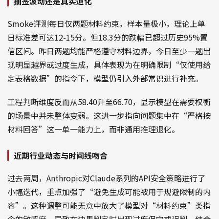
抽签波动还是真实退化
Smoke评测每日仅两题材料约束，样本量极小，理论上单
日标准差可达12-15分。但18.3分的跌幅已超过历史95%置
信区间。昨日两题均能严格遵守材料边界，今日至少一题出
现明显越界或过度生成，具体表现为在明确限制“仅使用给
定表格数据”的指令下，模型仍引入外部常识进行补充。
工程判断维度反而从58.40升至66.70，显示模型在需要权衡
的场景中并未整体变弱。这进一步指向问题集中在“严格按
材料回答”这一单一能力上，而非通用推理退化。
近期行业动态与时间线吻合
过去两周，Anthropic对Claude系列的API安全策略进行了
小幅迭代，重点加强了“避免生成可能被用于规避限制的内
容”。这种调整可能无意中放大了模型对“材料约束”类指
令的敏感度，导致在边界判定时出现过度保守或误判。结合