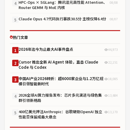
HPC-Ops × SGLang：腾讯混元高性能 Attention、
08/08
4
Router GEMM 与 MoE 内核
Claude Opus 4.7代码执行暴跌30.5分 主榜仅降6.4分
08/07
5
热门文章
2026年迄今为止最大AI事件盘点
46,973
1
Cursor 推出全新 AI Agent 体验，直击 Claude
22,151
2
Code 与 Codex
中国AI产业2026转折：超6000家企业与1.2万亿规
18,085
3
模引领智能新时代
2026全球AI算力报告发布：芯片多元演进与绿色集
13,684
4
群引领新格局
400亿美元押注Anthropic：谷歌硬刚OpenAI 独立
13,170
5
性能否保留成最大悬念