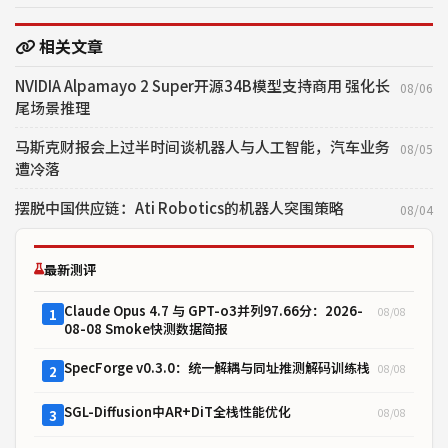
相关文章
NVIDIA Alpamayo 2 Super开源34B模型支持商用 强化长
08/06
尾场景推理
马斯克财报会上过半时间谈机器人与人工智能，汽车业务
08/05
遭冷落
摆脱中国供应链：Ati Robotics的机器人突围策略
08/04
最新测评
Claude Opus 4.7 与 GPT-o3并列97.66分：2026-
08/08
1
08-08 Smoke快测数据简报
SpecForge v0.3.0：统一解耦与同址推测解码训练栈
08/08
2
SGL-Diffusion中AR+DiT全栈性能优化
08/08
3