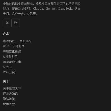
多轮对话指令衰减基准，检验模型在复杂约束下的承诺兑现
能力。覆盖ChatGPT、Claude、Gemini、DeepSeek、通义
千问、文心一言、豆包等。
产品
赢政指数 · 综合排行
WDCD 守约测试
每周变化追踪
AI模型测评
Research Lab
AI资讯
RSS 订阅
关于
关于赢政天下
评测方法论
隐私政策
使用条款