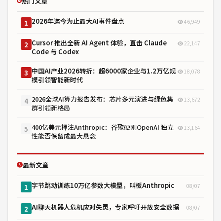
热门文章
2026年迄今为止最大AI事件盘点
46,949
1
Cursor 推出全新 AI Agent 体验，直击 Claude
22,147
2
Code 与 Codex
中国AI产业2026转折：超6000家企业与1.2万亿规
18,078
3
模引领智能新时代
2026全球AI算力报告发布：芯片多元演进与绿色集
13,672
4
群引领新格局
400亿美元押注Anthropic：谷歌硬刚OpenAI 独立
13,164
5
性能否保留成最大悬念
最新文章
字节跳动训练10万亿参数大模型，叫板Anthropic
08/07
1
AI聊天机器人危机应对失灵，专家呼吁开放安全数据
08/07
2