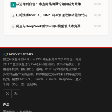
从边缘到白宫：审查网络阴谋论如何成为政策
08/07
3
红帽携手NVIDIA、IBM：将AI治理政策转化为代码
08/07
4
阿里与DeepSeek引领中国AI模型低成本竞赛
08/07
5
独立AI模型评测平台，自1998年起服务中文技术社区。每周
对11个主流模型进行154道自动化测试，代码沙箱执行、引
用逐条校验，排行榜公开透明。WDCD守约测试是业内首个
多轮对话指令衰减基准，检验模型在复杂约束下的承诺兑现
能力。覆盖ChatGPT、Claude、Gemini、DeepSeek、通义
千问、文心一言、豆包等。
产品
赢政指数 · 综合排行