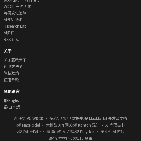
WDCD 守约测试
每周变化追踪
AI模型测评
Research Lab
AI资讯
RSS 订阅
关于
关于赢政天下
评测方法论
隐私政策
使用条款
其他语言
English
日本語
AI 研究:
WDCD · 多轮守约评测数据集
MaxModel 开发者文档
MaxModel · 大模型 API 网关
Konton 混沌 · AI 命理占卜
CyberFate · 赛博山海 AI 命理
Playden · 单文件 AI 游戏
东方材料 603110 暴雷