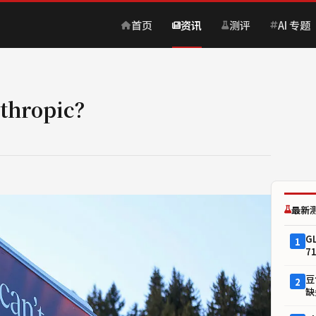
首页
资讯
测评
AI 专题
hropic？
最新
G
1
7
豆
2
缺