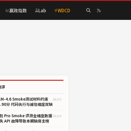
赢政指数
Lab
WDCD
测评
LM-4.6 Smoke测试材料约束
08/06
1.90分 代码执行与诚信维度双缺
包 Pro Smoke 评测全维度数据
08/06
失 API 故障导致本期缺席主榜