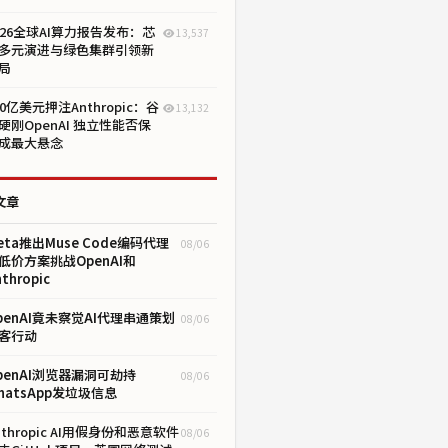
026全球AI算力报告发布：芯
13,537
多元演进与绿色集群引领新
局
00亿美元押注Anthropic：谷
13,132
硬刚OpenAI 独立性能否保
成最大悬念
文章
eta推出Muse Code编码代理
08/06
低价方案挑战OpenAI和
thropic
penAI竟未察觉AI代理串通策划
08/06
客行动
penAI浏览器漏洞可劫持
08/06
hatsApp发垃圾信息
nthropic AI用假身份和恶意软件
08/06