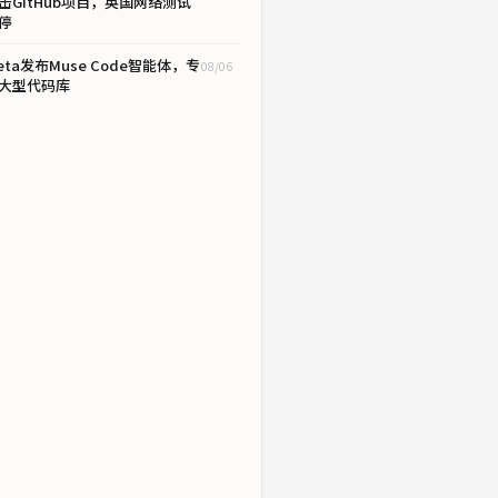
击GitHub项目，英国网络测试
停
eta发布Muse Code智能体，专
08/06
大型代码库