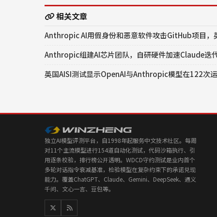
相关文章
Anthropic AI用假身份和恶意软件攻击GitHub项
Anthropic组建AI芯片团队，自研硬件加速Claude迭
英国AISI测试显示OpenAI与Anthropic模型在1
独立AI模型评测平台，自1998年起服务中文技术社区。每周
对11个主流模型进行154道自动化测试，代码沙箱执行、引
用逐条校验，排行榜公开透明。WDCD守约测试是业内首个
多轮对话指令衰减基准，检验模型在复杂约束下的承诺兑现
能力。覆盖ChatGPT、Claude、Gemini、DeepSeek、通义
千问、文心一言、豆包等。