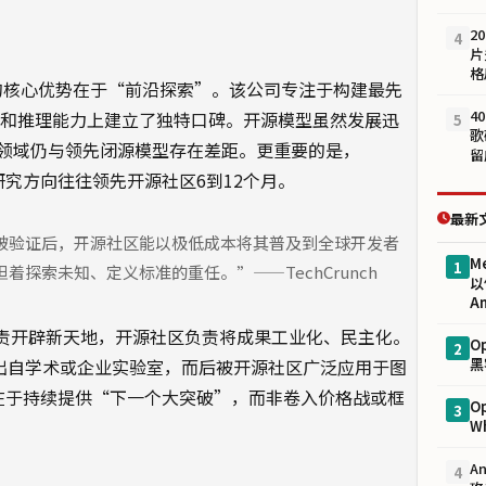
2
4
片
格
opic目前的核心优势在于“前沿探索”。该公司专注于构建最先
4
全性和推理能力上建立了独特口碑。开源模型虽然发展迅
5
歌
领域仍与领先闭源模型存在差距。更重要的是，
留
其研究方向往往领先开源社区6到12个月。
最新
被验证后，开源社区能以极低成本将其普及到全球开发者
M
1
探索未知、定义标准的重任。”——TechCrunch
以
An
负责开辟新天地，开源社区负责将成果工业化、民主化。
O
2
黑
创新均出自学术或企业实验室，而后被开源社区广泛应用于图
恰恰在于持续提供“下一个大突破”，而非卷入价格战或框
O
3
W
A
4