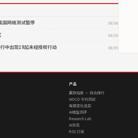
目，英国网络测试暂停
08/06
代
08/05
22次运行中出现19起未经授权行动
08/05
产品
赢政指数 · 综合排行
WDCD 守约测试
每周变化追踪
AI模型测评
Research Lab
AI资讯
RSS 订阅