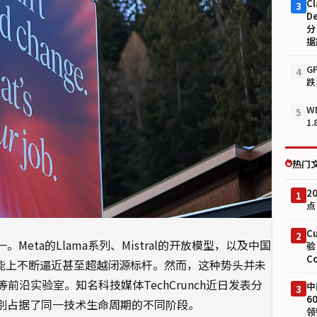
Cl
3
D
分
据
G
4
跌
W
5
1
热门
2
1
点
C
2
eta的Llama系列、Mistral的开放模型，以及中国
验
C
在性能上不断逼近甚至超越闭源标杆。然而，这种势头并未
AI等前沿实验室。知名科技媒体TechCrunch近日发表分
中
3
6
分别占据了同一技术生命周期的不同阶段。
领