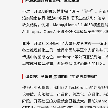
开源浪潮的真正影响：生态重塑
不过，开源AI的崛起并非完全没有“伤害”。它正
沿实验室依靠模型API收费和闭环生态获利；如
收入结构。例如，Meta的Llama 3.1 405B模
Anthropic、OpenAI不得不强化其模型安全
此外，开源社区还吸引了大量开发者生态——GitHub
各类推理优化工具，使得小团队甚至个人都能基于
传播中的垄断地位。Anthropic等公司意识到
具或部分模型权重，但始终保持核心能力的封闭。
编者按：竞争焦点将转向“生命周期管理”
作为行业观察者，我们认为TechCrunch的判断
论突破、实验验证、产品化、普及化、商品化。前
阶段，开源社区的力量就会显著放大。目前Anthropi
GPT-5）来维持“领导者距离”，但这面临边际