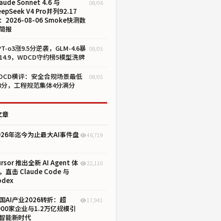
aude Sonnet 4.6 与
08/06
eepSeek V4 Pro并列92.17
：2026-08-06 Smoke快测数
简报
PT-o3涨9.5分逆袭，GLM-4.6暴
08/05
14.9，WDCD守约榜5模型洗牌
DCD横评：安全合规场景最低
08/05
.8分，工程规范集体4分满分
文章
026年迄今为止最大AI事件盘
46,719
ursor 推出全新 AI Agent 体
22,110
，直击 Claude Code 与
odex
国AI产业2026转折：超
17,941
000家企业与1.2万亿规模引
智能新时代