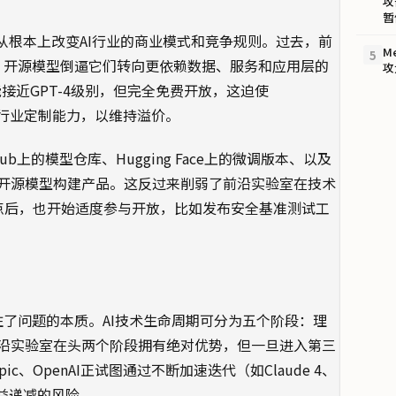
攻
暂
从根本上改变AI行业的商业模式和竞争规则。过去，前
M
5
今，开源模型倒逼它们转向更依赖数据、服务和应用层的
攻
型性能接近GPT-4级别，但完全免费开放，这迫使
护栏和行业定制能力，以维持溢价。
上的模型仓库、Hugging Face上的微调版本、以及
开源模型构建产品。这反过来削弱了前沿实验室在技术
这一点后，也开始适度参与开放，比如发布安全基准测试工
抓住了问题的本质。AI技术生命周期可分为五个阶段：理
沿实验室在头两个阶段拥有绝对优势，但一旦进入第三
c、OpenAI正试图通过不断加速迭代（如Claude 4、
效益递减的风险。