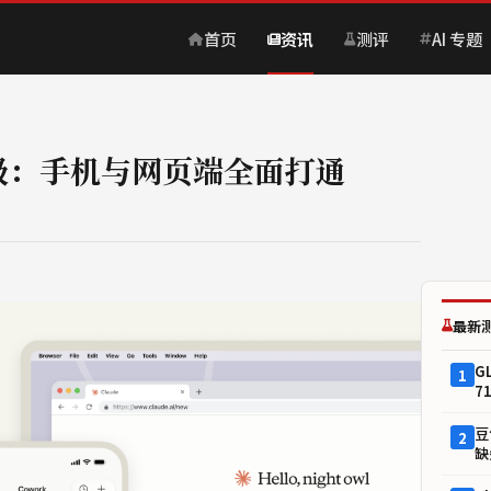
首页
资讯
测评
AI 专题
设备升级：手机与网页端全面打通
最新
G
1
7
豆
2
缺