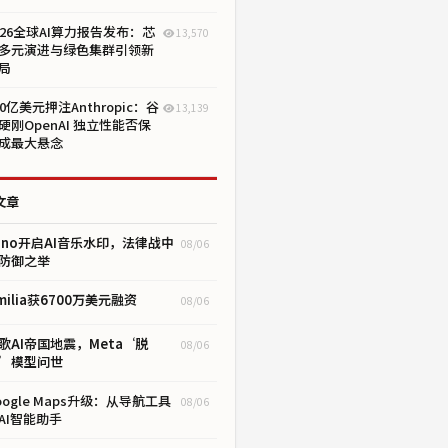
026全球AI算力报告发布：芯
13,570
多元演进与绿色集群引领新
局
00亿美元押注Anthropic：谷
13,139
硬刚OpenAI 独立性能否保
成最大悬念
文章
uno开启AI音乐水印，法律战中
08/06
防御之举
milia获6700万美元融资
08/06
歌AI帝国地震，Meta‘脱
08/06
’模型问世
oogle Maps升级：从导航工具
08/06
AI智能助手