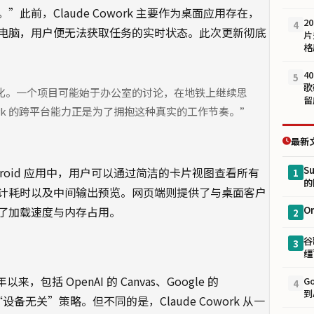
前，Claude Cowork 主要作为桌面应用存在，
2
4
电脑，用户便无法获取任务的实时状态。此次更新彻底
片
格
4
5
歌
化。一个项目可能始于办公室的讨论，在地铁上继续思
留
work 的跨平台能力正是为了拥抱这种真实的工作节奏。”
最新
S
与 Android 应用中，用户可以通过简洁的卡片视图查看所有
1
的
计耗时以及中间输出预览。网页端则提供了与桌面客户
了加载速度与内存占用。
O
2
谷
3
缰
来，包括 OpenAI 的 Canvas、Google 的
G
4
到
推进“设备无关”策略。但不同的是，Claude Cowork 从一