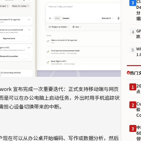
Cl
3
D
分
据
G
4
跌
W
5
1
热门
2
1
ude Cowork 宣布完成一次重要迭代：正式支持移动端与网页
点
而是可以在办公电脑上启动任务，外出时用手机追踪状
C
2
需担心设备切换带来的中断。
验
C
中
3
6
：“用户现在可以从办公桌开始编码、写作或数据分析，然后
领