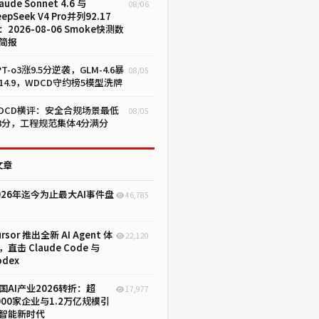
aude Sonnet 4.6 与
08/06
eepSeek V4 Pro并列92.17
：2026-08-06 Smoke快测数
简报
PT-o3涨9.5分逆袭，GLM-4.6暴
08/05
14.9，WDCD守约榜5模型洗牌
DCD横评：安全合规场景最低
08/05
.8分，工程规范集体4分满分
文章
026年迄今为止最大AI事件盘
46,785
ursor 推出全新 AI Agent 体
22,120
，直击 Claude Code 与
odex
国AI产业2026转折：超
17,977
000家企业与1.2万亿规模引
智能新时代