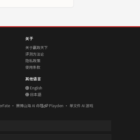
关于
关于赢政天下
评测方法论
隐私政策
使用条款
其他语言
English
日本語
erFate · 赛博山海 AI 命理
Playden · 单文件 AI 游戏