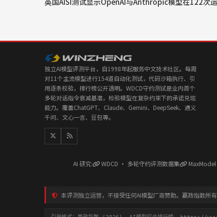
英国AISI测试显示OpenAI与Anthropic模型在1
独立AI模型评测平台，自1998年起服务中文技术社区。每周
对11个主流模型进行154道自动化测试，代码沙箱执行、引
用逐条校验，排行榜公开透明。WDCD守约测试是业内首个
多轮对话指令衰减基准，检验模型在复杂约束下的承诺兑现
能力。覆盖ChatGPT、Claude、Gemini、DeepSeek、通义
千问、文心一言、豆包等。
AI 研究:
WDCD · 多轮守约评测数据集
MaxMode
本评测独立运营，不接受任何AI模型厂商赞助。赢政指数所