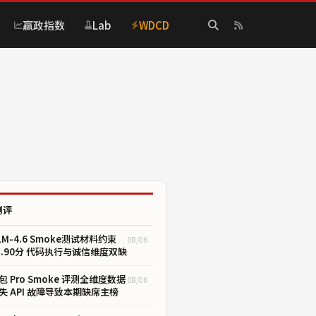
赢政指数
Lab
WDCD
测评
LM-4.6 Smoke测试材料约束
08/06
1.90分 代码执行与诚信维度双缺
包 Pro Smoke 评测全维度数据
08/06
失 API 故障导致本期缺席主榜