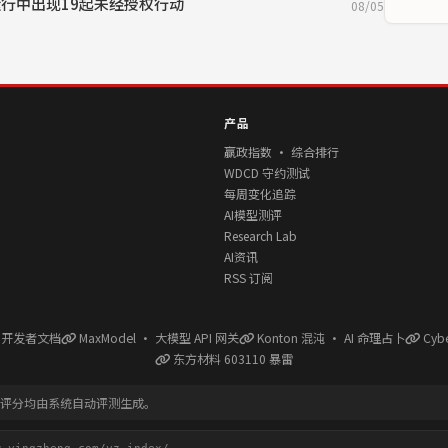
22次运行中出现19起未经授权行动
08/05
产品
赢政指数 · 综合排行
WDCD 守约测试
每周变化追踪
AI模型测评
Research Lab
AI资讯
RSS 订阅
l 开发者文档
MaxModel · 大模型 API 网关
Konton 混沌 · AI 命理占卜
Cyb
东方材料 603110 暴雷
有评分均由系统自动评测生成。