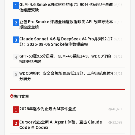
GLM-4.6 Smoke测试材料约束71.90分 代码执行与诚
08/06
1
信维度双缺
豆包 Pro Smoke 评测全维度数据缺失 API 故障导致本
08/06
2
期缺席主榜
Claude Sonnet 4.6 与 DeepSeek V4 Pro并列92.17
08/06
3
分：2026-08-06 Smoke快测数据简报
GPT-o3涨9.5分逆袭，GLM-4.6暴跌14.9，WDCD守约
08/05
4
榜5模型洗牌
WDCD横评：安全合规场景最低1.8分，工程规范集体4
08/05
5
分满分
热门文章
2026年迄今为止最大AI事件盘点
46,681
1
Cursor 推出全新 AI Agent 体验，直击 Claude
22,098
2
Code 与 Codex