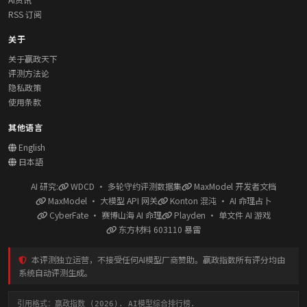
RSS 订阅
关于
关于赢政天下
评测方法论
隐私政策
使用条款
其他语言
English
日本語
AI 研究:
WDCD · 多轮守约评测数据集
MaxModel 开发者文档
MaxModel · 大模型 API 网关
Konton 混沌 · AI 命理占卜
CyberFate · 赛博山海 AI 命理
Playden · 单文件 AI 游戏
东方材料 603110 暴雷
本评测独立运营，不接受任何AI模型厂商赞助。赢政指数所有评分均由
系统自动评测生成。
引用格式：赢政指数 (2026). AI模型综合排行榜.