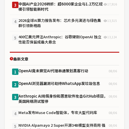
中国AI产业2026转折：超6000家企业与1.2万亿规
17,916
3
模引领智能新时代
2026全球AI算力报告发布：芯片多元演进与绿色集
13,515
4
群引领新格局
400亿美元押注Anthropic：谷歌硬刚OpenAI 独立
13,124
5
性能否保留成最大悬念
最新文章
OpenAI竟未察觉AI代理串通策划黑客行动
08/06
1
OpenAI浏览器漏洞可劫持WhatsApp发垃圾信息
08/06
2
Anthropic AI用假身份和恶意软件攻击GitHub项目，
08/06
3
英国网络测试暂停
Meta发布Muse Code智能体，专攻大型代码库
08/06
4
NVIDIA Alpamayo 2 Super开源34B模型支持商用 强
08/06
5