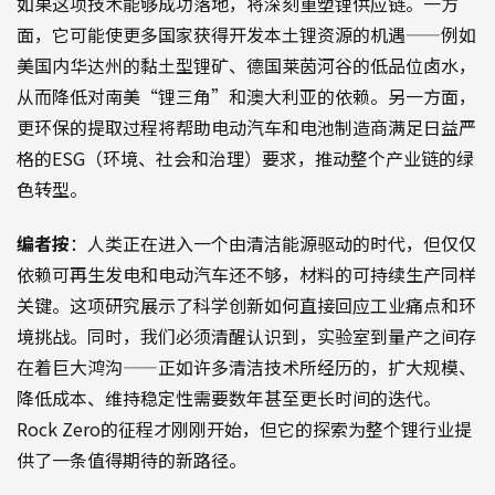
如果这项技术能够成功落地，将深刻重塑锂供应链。一方
面，它可能使更多国家获得开发本土锂资源的机遇——例如
美国内华达州的黏土型锂矿、德国莱茵河谷的低品位卤水，
从而降低对南美“锂三角”和澳大利亚的依赖。另一方面，
更环保的提取过程将帮助电动汽车和电池制造商满足日益严
格的ESG（环境、社会和治理）要求，推动整个产业链的绿
色转型。
编者按
：人类正在进入一个由清洁能源驱动的时代，但仅仅
依赖可再生发电和电动汽车还不够，材料的可持续生产同样
关键。这项研究展示了科学创新如何直接回应工业痛点和环
境挑战。同时，我们必须清醒认识到，实验室到量产之间存
在着巨大鸿沟——正如许多清洁技术所经历的，扩大规模、
降低成本、维持稳定性需要数年甚至更长时间的迭代。
Rock Zero的征程才刚刚开始，但它的探索为整个锂行业提
供了一条值得期待的新路径。