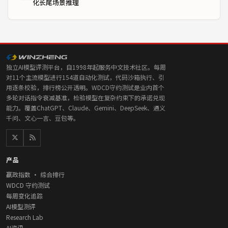
化长尾场景推理
独立AI模型评测平台，自1998年起服务中文技术社区。每周
对11个主流模型进行154道自动化测试，代码沙箱执行、引
用逐条校验，排行榜公开透明。WDCD守约测试是业内首个
多轮对话指令衰减基准，检验模型在复杂约束下的承诺兑现
能力。覆盖ChatGPT、Claude、Gemini、DeepSeek、通义
千问、文心一言、豆包等。
产品
赢政指数 · 综合排行
WDCD 守约测试
每周变化追踪
AI模型测评
Research Lab
AI资讯