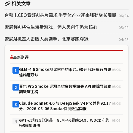
相关文章
台积电CEO看好AI芯片需求 半导体产业迎来强劲增长周期
06/04
索尼称AI将催生海量游戏，但人类创作仍为核心
05/09
索尼AI机器人击败人类选手，北京赛跑夺冠
04/23
最新测评
GLM-4.6 Smoke测试材料约束71.90分 代码执行与诚
08/06
1
信维度双缺
豆包 Pro Smoke 评测全维度数据缺失 API 故障导致本
08/06
2
期缺席主榜
Claude Sonnet 4.6 与 DeepSeek V4 Pro并列92.17
08/06
3
分：2026-08-06 Smoke快测数据简报
GPT-o3涨9.5分逆袭，GLM-4.6暴跌14.9，WDCD守约
08/05
4
榜5模型洗牌