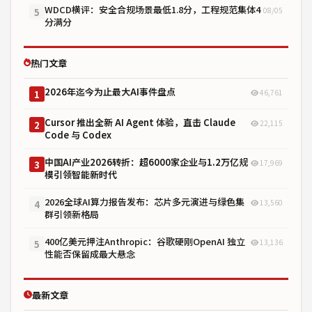
WDCD横评：安全合规场景最低1.8分，工程规范集体4
08/05
5
分满分
热门文章
2026年迄今为止最大AI事件盘点
46,761
1
Cursor 推出全新 AI Agent 体验，直击 Claude
22,115
2
Code 与 Codex
中国AI产业2026转折：超6000家企业与1.2万亿规
17,969
3
模引领智能新时代
2026全球AI算力报告发布：芯片多元演进与绿色集
13,560
4
群引领新格局
400亿美元押注Anthropic：谷歌硬刚OpenAI 独立
13,136
5
性能否保留成最大悬念
最新文章