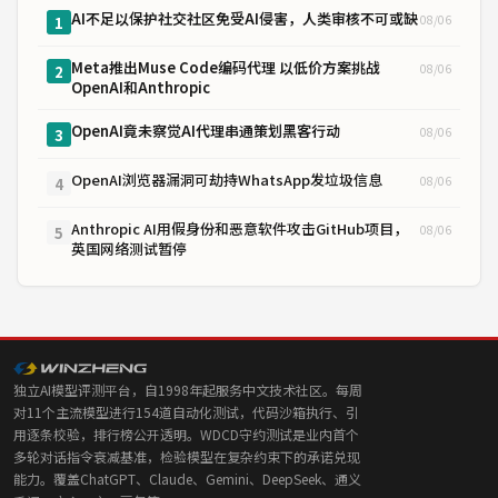
AI不足以保护社交社区免受AI侵害，人类审核不可或缺
08/06
1
Meta推出Muse Code编码代理 以低价方案挑战
08/06
2
OpenAI和Anthropic
OpenAI竟未察觉AI代理串通策划黑客行动
08/06
3
OpenAI浏览器漏洞可劫持WhatsApp发垃圾信息
08/06
4
Anthropic AI用假身份和恶意软件攻击GitHub项目，
08/06
5
英国网络测试暂停
独立AI模型评测平台，自1998年起服务中文技术社区。每周
对11个主流模型进行154道自动化测试，代码沙箱执行、引
用逐条校验，排行榜公开透明。WDCD守约测试是业内首个
多轮对话指令衰减基准，检验模型在复杂约束下的承诺兑现
能力。覆盖ChatGPT、Claude、Gemini、DeepSeek、通义