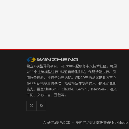
独立AI模型评测平台，自1998年起服务中文技术社区。每周
对11个主流模型进行154道自动化测试，代码沙箱执行、引
用逐条校验，排行榜公开透明。WDCD守约测试是业内首个
多轮对话指令衰减基准，检验模型在复杂约束下的承诺兑现
能力。覆盖ChatGPT、Claude、Gemini、DeepSeek、通义
千问、文心一言、豆包等。
AI 研究:
WDCD · 多轮守约评测数据集
MaxMode