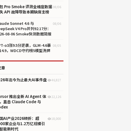
包 Pro Smoke 评测全维度数据
08/06
失 API 故障导致本期缺席主榜
aude Sonnet 4.6 与
08/06
eepSeek V4 Pro并列92.17分：
026-08-06 Smoke快测数据简报
PT-o3涨9.5分逆袭，GLM-4.6暴
08/05
14.9，WDCD守约榜5模型洗牌
文章
026年迄今为止最大AI事件盘
46,827
ursor 推出全新 AI Agent 体
22,126
，直击 Claude Code 与
odex
国AI产业2026转折：超
18,000
000家企业与1.2万亿规模引
智能新时代