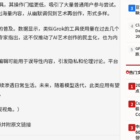
具，其操作门槛更低，吸引了大量普通用户参与尝试。
豆
3
下涌现出海量内容，从幽默调侃到艺术再创作，形式多样。
缺
Cl
4
的普及。数据显示，类似Grok的工具使用量在过去几个
D
2
专家指出，这不仅推动了AI艺术创作的民主化，也为内
G
5
跌
I编辑可能用于误导性内容，引发隐私和伦理讨论。平台
热门
将持续渗透日常生活。未来，随着模型迭代，此类应用有望
2
1
点
。
C
2
观视角。）
验
C
源并附原文链接
中
3
6
领