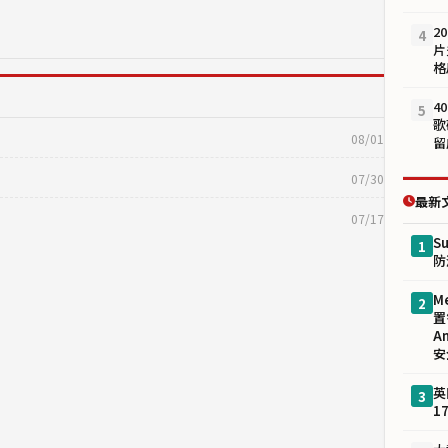
2
4
片
格
4
5
歌
08/01
留
07/30
最新
07/17
S
1
防
M
2
置
A
安
英
3
1