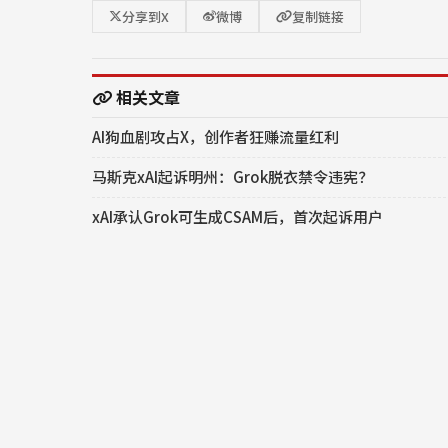
分享到X
微博
复制链接
相关文章
AI狗血剧攻占X，创作者狂赚流量红利
马斯克xAI起诉明州：Grok脱衣禁令违宪？
xAI承认Grok可生成CSAM后，首次起诉用户