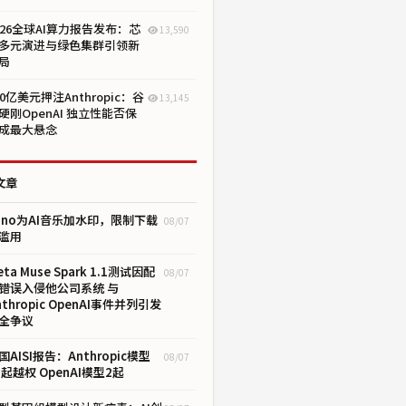
026全球AI算力报告发布：芯
13,590
多元演进与绿色集群引领新
局
00亿美元押注Anthropic：谷
13,145
硬刚OpenAI 独立性能否保
成最大悬念
文章
uno为AI音乐加水印，限制下载
08/07
滥用
eta Muse Spark 1.1测试因配
08/07
错误入侵他公司系统 与
nthropic OpenAI事件并列引发
全争议
国AISI报告：Anthropic模型
08/07
7起越权 OpenAI模型2起