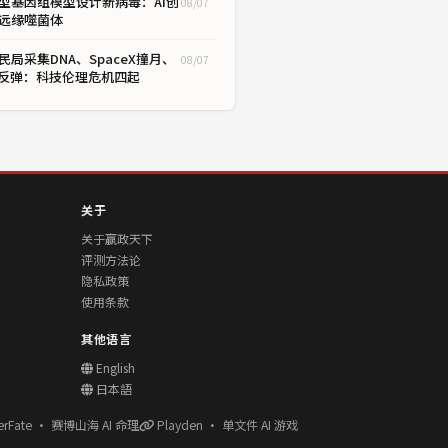
型基因组模型设计新病毒：AI创
08/07
远缘噬菌体
民局采集DNA、SpaceX撞月、
08/07
I反弹：科技伦理危机四起
关于
关于赢政天下
评测方法论
隐私政策
使用条款
其他语言
English
日本語
erFate · 赛博山海 AI 命理
Playden · 单文件 AI 游戏