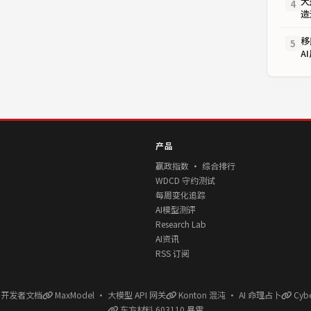
大
4
造
移
5
A
产品
赢政指数 · 综合排行
WDCD 守约测试
每周变化追踪
AI模型测评
Research Lab
AI资讯
RSS 订阅
l 开发者文档
MaxModel · 大模型 API 网关
Konton 混沌 · AI 命理占卜
Cyb
东方材料 603110 暴雷