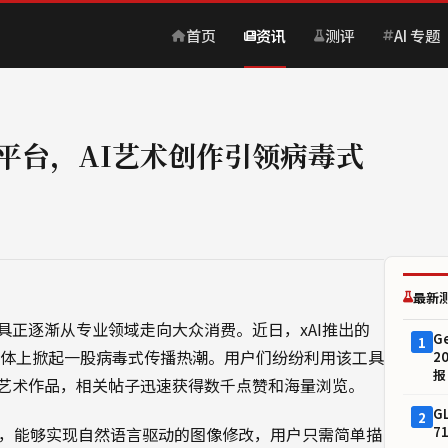
首页
资讯
测评
AI 专题
交平台，AI艺术创作引领病毒式
最新
正逐渐从专业领域走向大众消费。近日，xAI推出的
G
1
媒体上掀起一股病毒式传播热潮。用户们纷纷利用该工具
2
报
艺术作品，相关帖子迅速获得数千点赞和海量浏览。
G
2
模型，能够实现自然语言驱动的图像修改，用户只需简单描
7