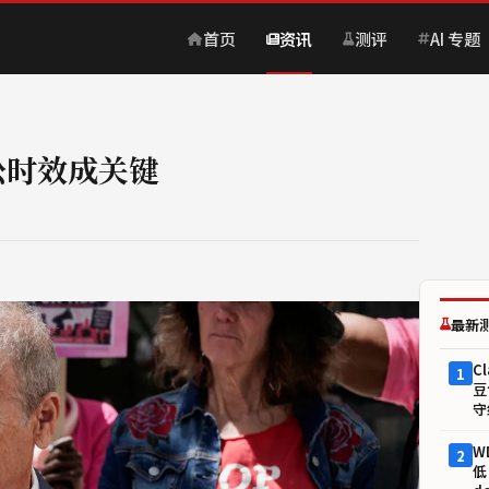
首页
资讯
测评
AI 专题
讼时效成关键
最新
Cl
1
豆
守
W
2
低