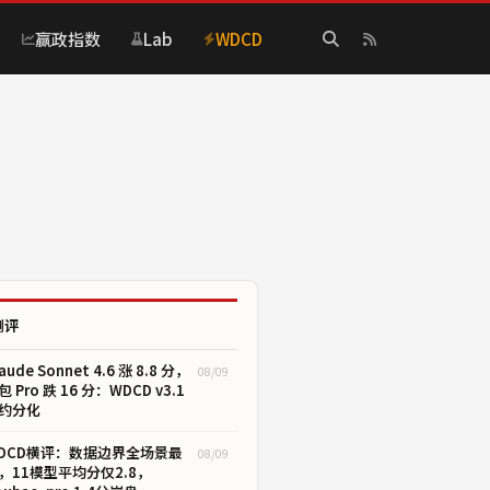
赢政指数
Lab
WDCD
测评
aude Sonnet 4.6 涨 8.8 分，
08/09
包 Pro 跌 16 分：WDCD v3.1
约分化
DCD横评：数据边界全场景最
08/09
，11模型平均分仅2.8，