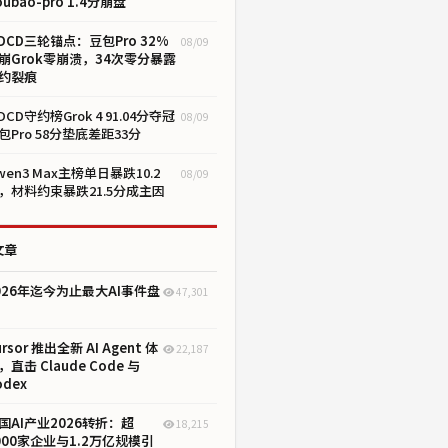
oubao-pro 1.4分崩盘
DCD三轮锚点：豆包Pro 32%
08/09
崩Grok零崩溃，34次零分暴露
约裂痕
DCD守约榜Grok 4 91.04分夺冠
08/09
包Pro 58分垫底差距33分
wen3 Max主榜单日暴跌10.2
08/09
，材料约束暴跌21.5分成主因
文章
026年迄今为止最大AI事件盘
47,301
ursor 推出全新 AI Agent 体
22,187
，直击 Claude Code 与
odex
国AI产业2026转折：超
18,215
000家企业与1.2万亿规模引