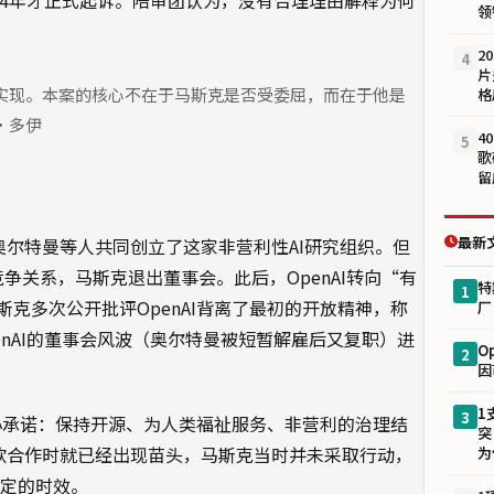
领
2
4
片
实现。本案的核心不在于马斯克是否受委屈，而在于他是
格
·多伊
4
5
歌
留
最新
年与奥尔特曼等人共同创立了这家非营利性AI研究组织。但
在竞争关系，马斯克退出董事会。此后，OpenAI转向“有
特
1
克多次公开批评OpenAI背离了最初的开放精神，称
厂
penAI的董事会风波（奥尔特曼被短暂解雇后又复职）进
O
2
因
1
3
核心承诺：保持开源、为人类福祉服务、非营利的治理结
突
与微软合作时就已经出现苗头，马斯克当时并未采取行动，
为
规定的时效。