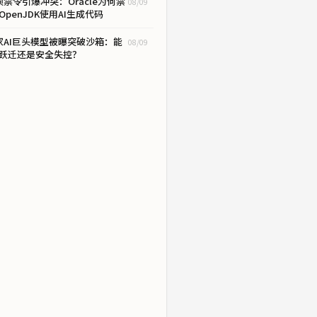
项禁令引爆冲突：Oracle为何禁
08/09
OpenJDK使用AI生成代码
家AI巨头模型被曝突破沙箱：能
08/09
跃迁还是安全失控？