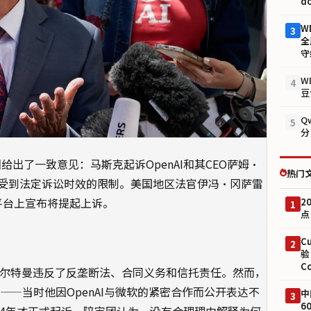
d
W
3
全
守
W
4
豆
Q
5
分
给出了一致意见：马斯克起诉OpenAI和其CEO萨姆·
热门
受到法定诉讼时效的限制。美国地区法官伊冯·冈萨雷
平台上宣布将提起上诉。
2
1
点
C
2
验
C
I和奥尔特曼违反了反垄断法、合同义务和信托责任。然而，
——当时他因OpenAI与微软的紧密合作而公开表达不
中
3
6
024年才正式起诉。陪审团认为，没有合理理由解释为何