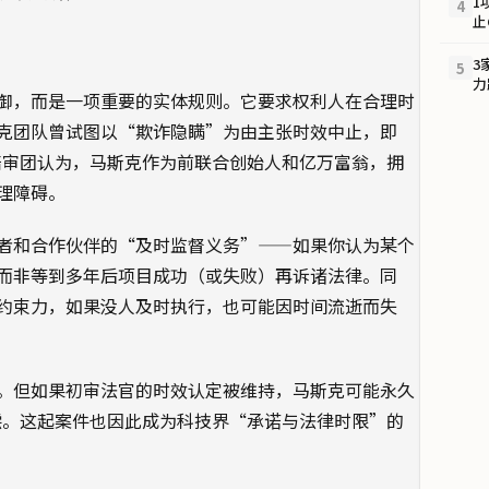
1
4
止
3
5
力
御，而是一项重要的实体规则。它要求权利人在合理时
克团队曾试图以“欺诈隐瞒”为由主张时效中止，即
但陪审团认为，马斯克作为前联合创始人和亿万富翁，拥
理障碍。
者和合作伙伴的“及时监督义务”——如果你认为某个
而非等到多年后项目成功（或失败）再诉诸法律。同
约束力，如果没人及时执行，也可能因时间流逝而失
。但如果初审法官的时效认定被维持，马斯克可能永久
赔偿。这起案件也因此成为科技界“承诺与法律时限”的