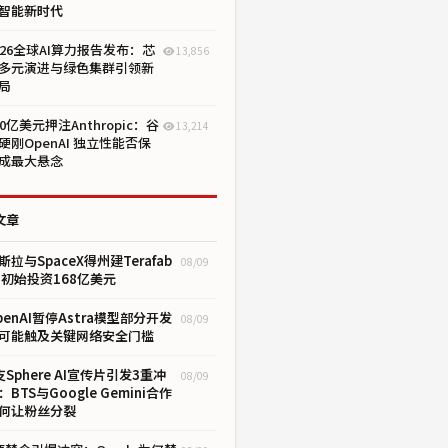
智能新时代
026全球AI算力报告发布：芯
13,856
多元演进与绿色集群引领新
局
00亿美元押注Anthropic：谷
13,214
硬刚OpenAI 独立性能否保
成最大悬念
文章
斯拉与SpaceX得州建Terafab
08/09
 初始投资168亿美元
penAI暂停Astra模型部分开发
08/09
可能触及关键网络安全门槛
支Sphere AI宣传片引发3重冲
08/09
：BTS与Google Gemini合作
何让粉丝分裂