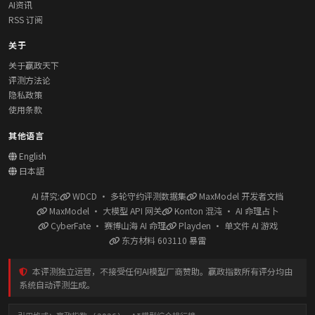
AI资讯
RSS 订阅
关于
关于赢政天下
评测方法论
隐私政策
使用条款
其他语言
English
日本語
AI 研究:
WDCD · 多轮守约评测数据集
MaxModel 开发者文档
MaxModel · 大模型 API 网关
Konton 混沌 · AI 命理占卜
CyberFate · 赛博山海 AI 命理
Playden · 单文件 AI 游戏
东方材料 603110 暴雷
本评测独立运营，不接受任何AI模型厂商赞助。赢政指数所有评分均由
系统自动评测生成。