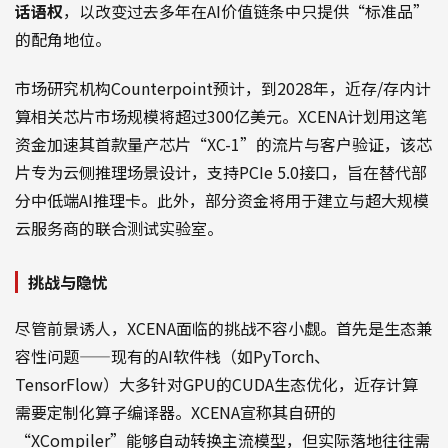
话语权
，以改变过去多年在AI价值链条中只提供“标准品”
的配角地位。
市场研究机构Counterpoint预计，到2028年，近存/存内计
算相关芯片市场规模将超过300亿美元。XCENA计划用这笔
资金加速其首款量产芯片“XC-1”的流片与客户验证，该芯
片专为云侧推理场景设计，支持PCIe 5.0接口，旨在替代部
分中低端AI推理卡。此外，部分资金将用于建立与超大规模
云服务商的联合测试实验室。
挑战与隐忧
尽管前景诱人，XCENA面临的挑战不容小觑。首先是生态兼
容性问题——现有的AI软件栈（如PyTorch、
TensorFlow）大多针对GPU的CUDA生态优化，近存计算
需要定制化算子编译器。XCENA宣称其自研的
“XCompiler”能够自动转换主流模型，但实际落地往往需