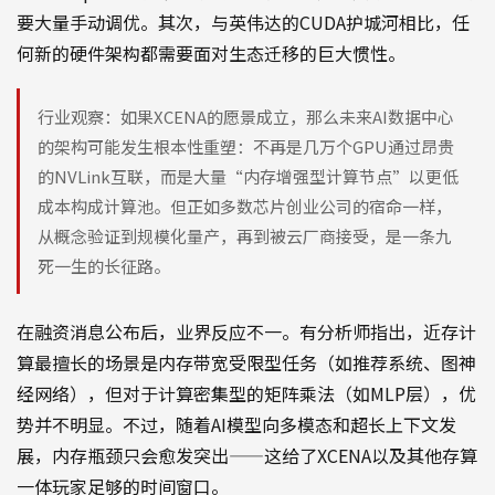
要大量手动调优。其次，与英伟达的CUDA护城河相比，任
何新的硬件架构都需要面对生态迁移的巨大惯性。
行业观察：如果XCENA的愿景成立，那么未来AI数据中心
的架构可能发生根本性重塑：不再是几万个GPU通过昂贵
的NVLink互联，而是大量“内存增强型计算节点”以更低
成本构成计算池。但正如多数芯片创业公司的宿命一样，
从概念验证到规模化量产，再到被云厂商接受，是一条九
死一生的长征路。
在融资消息公布后，业界反应不一。有分析师指出，近存计
算最擅长的场景是内存带宽受限型任务（如推荐系统、图神
经网络），但对于计算密集型的矩阵乘法（如MLP层），优
势并不明显。不过，随着AI模型向多模态和超长上下文发
展，内存瓶颈只会愈发突出——这给了XCENA以及其他存算
一体玩家足够的时间窗口。