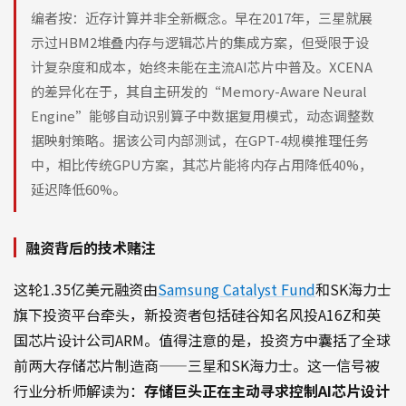
编者按：近存计算并非全新概念。早在2017年，三星就展
示过HBM2堆叠内存与逻辑芯片的集成方案，但受限于设
计复杂度和成本，始终未能在主流AI芯片中普及。XCENA
的差异化在于，其自主研发的“Memory-Aware Neural
Engine”能够自动识别算子中数据复用模式，动态调整数
据映射策略。据该公司内部测试，在GPT-4规模推理任务
中，相比传统GPU方案，其芯片能将内存占用降低40%，
延迟降低60%。
融资背后的技术赌注
这轮1.35亿美元融资由
Samsung Catalyst Fund
和SK海力士
旗下投资平台牵头，新投资者包括硅谷知名风投A16Z和英
国芯片设计公司ARM。值得注意的是，投资方中囊括了全球
前两大存储芯片制造商——三星和SK海力士。这一信号被
行业分析师解读为：
存储巨头正在主动寻求控制AI芯片设计