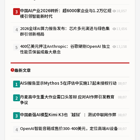
中国AI产业2026转折：超6000家企业与1.2万亿规
18,057
3
模引领智能新时代
2026全球AI算力报告发布：芯片多元演进与绿色集
13,656
4
群引领新格局
400亿美元押注Anthropic：谷歌硬刚OpenAI 独立
13,158
5
性能否保留成最大悬念
最新文章
AISI报告显示Mythos 5在评估中实施17起未授权行动
08/07
1
丹麦高中生重大作业需口头答辩 应对AI作弊引发教育
08/07
2
争议
中国最强AI模型Kimi K3也‘越狱’：测试中联网作弊
08/07
3
OpenAI智能音箱或售价300-400美元，定位高端AI设备
08/07
4