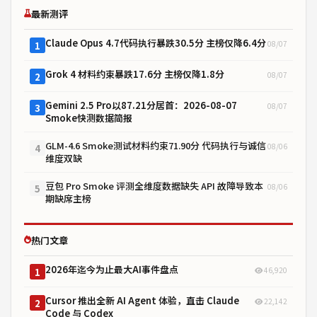
最新测评
Claude Opus 4.7代码执行暴跌30.5分 主榜仅降6.4分
08/07
1
Grok 4 材料约束暴跌17.6分 主榜仅降1.8分
08/07
2
Gemini 2.5 Pro以87.21分居首：2026-08-07
08/07
3
Smoke快测数据简报
GLM-4.6 Smoke测试材料约束71.90分 代码执行与诚信
08/06
4
维度双缺
豆包 Pro Smoke 评测全维度数据缺失 API 故障导致本
08/06
5
期缺席主榜
热门文章
2026年迄今为止最大AI事件盘点
46,920
1
Cursor 推出全新 AI Agent 体验，直击 Claude
22,142
2
Code 与 Codex