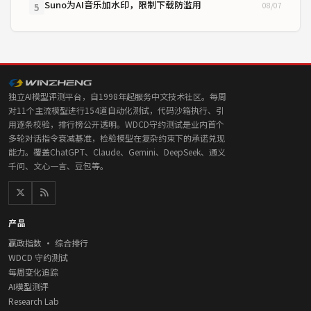
Suno为AI音乐加水印，限制下载防滥用
08/07
5
独立AI模型评测平台，自1998年起服务中文技术社区。每周
对11个主流模型进行154道自动化测试，代码沙箱执行、引
用逐条校验，排行榜公开透明。WDCD守约测试是业内首个
多轮对话指令衰减基准，检验模型在复杂约束下的承诺兑现
能力。覆盖ChatGPT、Claude、Gemini、DeepSeek、通义
千问、文心一言、豆包等。
产品
赢政指数 · 综合排行
WDCD 守约测试
每周变化追踪
AI模型测评
Research Lab