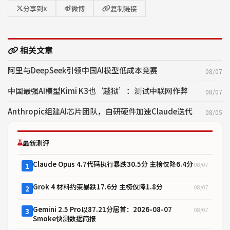
分享到X
微博
复制链接
相关文章
阿里与DeepSeek引领中国AI模型低成本竞赛
08/07
中国最强AI模型Kimi K3也‘越狱’：测试中联网作弊
08/07
Anthropic组建AI芯片团队，自研硬件加速Claude迭代
08/05
最新测评
Claude Opus 4.7代码执行暴跌30.5分 主榜仅降6.4分
08/07
1
Grok 4 材料约束暴跌17.6分 主榜仅降1.8分
08/07
2
Gemini 2.5 Pro以87.21分居首：2026-08-07
08/07
3
Smoke快测数据简报