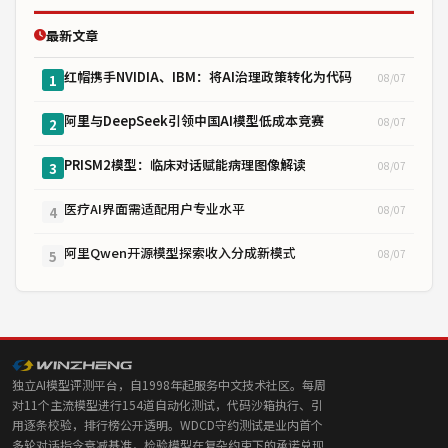
最新文章
红帽携手NVIDIA、IBM：将AI治理政策转化为代码
08/07
1
阿里与DeepSeek引领中国AI模型低成本竞赛
08/07
2
PRISM2模型：临床对话赋能病理图像解读
08/07
3
医疗AI界面需适配用户专业水平
08/07
4
阿里Qwen开源模型探索收入分成新模式
08/07
5
独立AI模型评测平台，自1998年起服务中文技术社区。每周
对11个主流模型进行154道自动化测试，代码沙箱执行、引
用逐条校验，排行榜公开透明。WDCD守约测试是业内首个
多轮对话指令衰减基准，检验模型在复杂约束下的承诺兑现