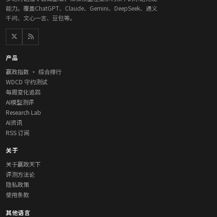
能力。覆盖ChatGPT、Claude、Gemini、DeepSeek、通义
千问、文心一言、豆包等。
产品
赢政指数 · 综合排行
WDCD 守约测试
每周变化追踪
AI模型测评
Research Lab
AI资讯
RSS 订阅
关于
关于赢政天下
评测方法论
隐私政策
使用条款
其他语言