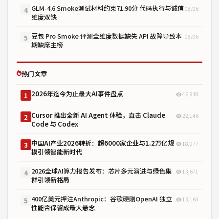
GLM-4.6 Smoke测试材料约束71.90分 代码执行与诚信
08/06
4
维度双缺
豆包 Pro Smoke 评测全维度数据缺失 API 故障导致本
08/06
5
期缺席主榜
热门文章
2026年迄今为止最大AI事件盘点
46,948
1
Cursor 推出全新 AI Agent 体验，直击 Claude
22,146
2
Code 与 Codex
中国AI产业2026转折：超6000家企业与1.2万亿规
18,077
3
模引领智能新时代
2026全球AI算力报告发布：芯片多元演进与绿色集
13,671
4
群引领新格局
400亿美元押注Anthropic：谷歌硬刚OpenAI 独立
13,164
5
性能否保留成最大悬念