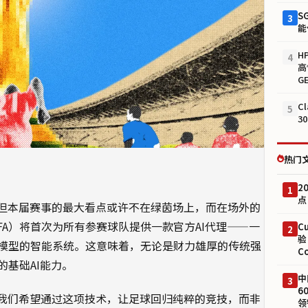
S
3
能
H
4
高
G
C
5
3
热门
2
1
点
响，但本届赛事的最大看点或许不在绿茵场上，而在场外的
IFA）将首次为所有参赛球队提供一款官方AI代理——一
C
2
验
模型的智能系统。这意味着，无论是财力雄厚的传统强
C
基础AI能力。
中
3
6
我们希望通过这项技术，让足球回归纯粹的竞技，而非
领