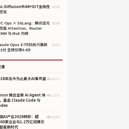
GL-Diffusion中AR+DiT全栈性
08/08
优化
PC-Ops × SGLang：腾讯混元
08/08
性能 Attention、Router
EMM 与 MoE 内核
laude Opus 4.7代码执行暴跌
08/07
0.5分 主榜仅降6.4分
文章
026年迄今为止最大AI事件盘
46,973
ursor 推出全新 AI Agent 体
22,151
，直击 Claude Code 与
odex
国AI产业2026转折：超
18,085
000家企业与1.2万亿规模引
智能新时代