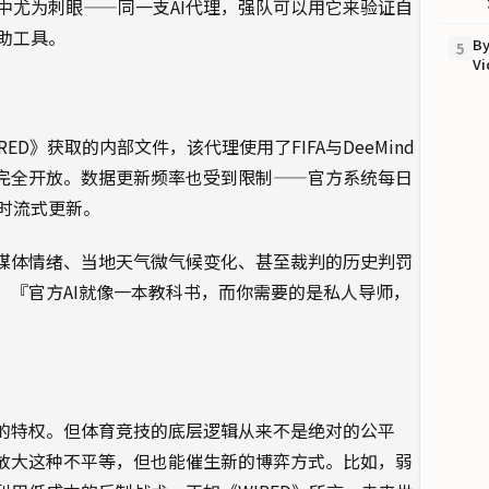
“
中尤为刺眼——同一支AI代理，强队可以用它来验证自
助工具。
By
5
V
D》获取的内部文件，该代理使用了FIFA与DeeMind
未完全开放。数据更新频率也受到限制——官方系统每日
时流式更新。
交媒体情绪、当地天气微气候变化、甚至裁判的历史判罚
：『官方AI就像一本教科书，而你需要的是私人导师，
球的特权。但体育竞技的底层逻辑从来不是绝对的公平
能放大这种不平等，但也能催生新的博弈方式。比如，弱