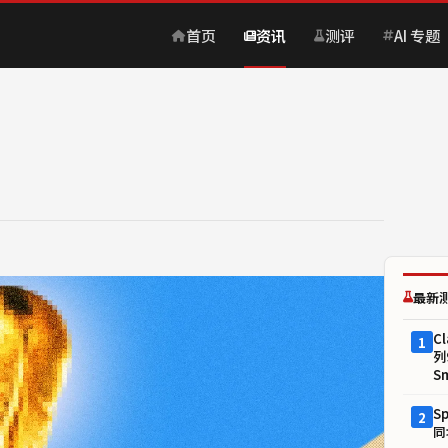
首页
资讯
测评
AI 专题
最新
Cl
1
列
S
S
2
同