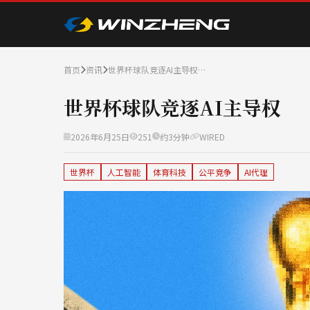
首页
资讯
世界杯球队竞逐AI主导权…
世界杯球队竞逐AI主导权
2026年6月25日
251
约3分钟
WIRED
世界杯
人工智能
体育科技
公平竞争
AI代理