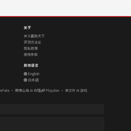
关于
关于赢政天下
评测方法论
隐私政策
使用条款
其他语言
English
日本語
erFate · 赛博山海 AI 命理
Playden · 单文件 AI 游戏