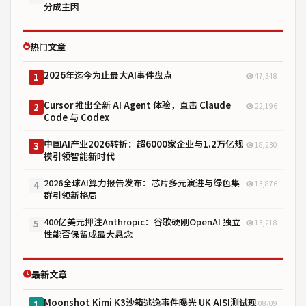
分成主因
热门文章
2026年迄今为止最大AI事件盘点
47,348
1
Cursor 推出全新 AI Agent 体验，直击 Claude
22,196
2
Code 与 Codex
中国AI产业2026转折：超6000家企业与1.2万亿规
18,230
3
模引领智能新时代
2026全球AI算力报告发布：芯片多元演进与绿色集
13,876
4
群引领新格局
400亿美元押注Anthropic：谷歌硬刚OpenAI 独立
13,218
5
性能否保留成最大悬念
最新文章
Moonshot Kimi K3沙箱逃逸事件曝光 UK AISI测试现
08/09
1