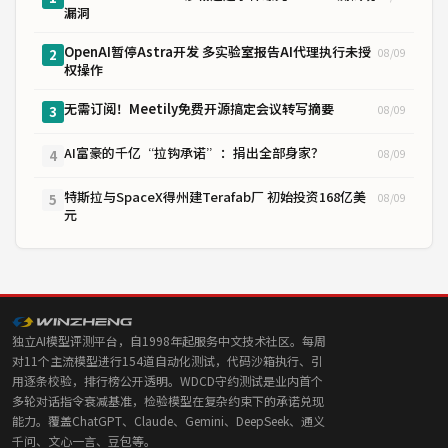
漏洞
OpenAI暂停Astra开发 多实验室报告AI代理执行未授
08/09
2
权操作
无需订阅！Meetily免费开源搞定会议转写摘要
08/09
3
AI富豪的千亿“拉钩承诺”：捐出全部身家？
08/09
4
特斯拉与SpaceX得州建Terafab厂 初始投资168亿美
08/09
5
元
独立AI模型评测平台，自1998年起服务中文技术社区。每周
对11个主流模型进行154道自动化测试，代码沙箱执行、引
用逐条校验，排行榜公开透明。WDCD守约测试是业内首个
多轮对话指令衰减基准，检验模型在复杂约束下的承诺兑现
能力。覆盖ChatGPT、Claude、Gemini、DeepSeek、通义
千问、文心一言、豆包等。