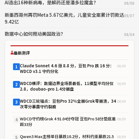
AI造出16种新病毒，是解药还是潘多拉魔盒？
08/08
新墨西哥州再罚Meta 5.67亿美元，儿童安全案累计罚款达
08/07
9.42亿
数据中心如何搅动美国政治？
08/04
最新测评
Claude Sonnet 4.6 涨 8.8 分，豆包 Pro 跌 16 分：
08/09
1
WDCD v3.1 守约分化
WDCD横评：数据边界全场景最低，11模型平均分仅
08/09
2
2.8，doubao-pro 1.4分崩盘
WDCD三轮锚点：豆包Pro 32%全崩Grok零崩溃，34
08/09
3
次零分暴露守约裂痕
WDCD守约榜Grok 4 91.04分夺冠 豆包Pro 58分垫底差
08/09
4
距33分
Qwen3 Max主榜单日暴跌10.2分，材料约束暴跌21.5
08/09
5