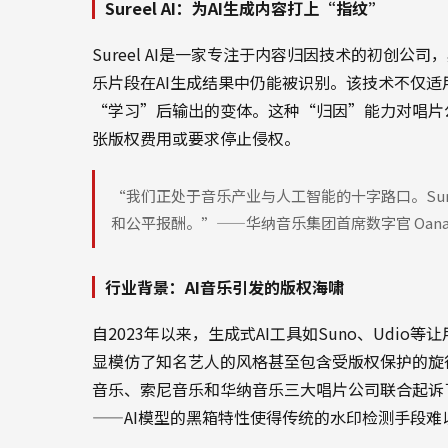
Sureel AI：为AI生成内容打上“指纹”
Sureel AI是一家专注于内容归因技术的初创
乐片段在AI生成结果中仍能被识别。该技术不仅适
“学习”后输出的变体。这种“归因”能力对唱片
张版权费用或要求停止侵权。
“我们正处于音乐产业与人工智能的十字路口。Sur
和公平报酬。”——华纳音乐集团首席数字官 Oana Ru
行业背景：AI音乐引发的版权海啸
自2023年以来，生成式AI工具如Suno、Udi
显模仿了知名艺人的风格甚至包含受版权保护的旋律
音乐、索尼音乐和华纳音乐三大唱片公司联合起诉
——AI模型的黑箱特性使得传统的水印检测手段难