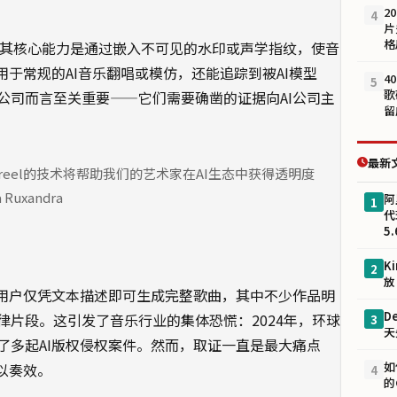
2
4
片
格
公司，其核心能力是通过嵌入不可见的水印或声学指纹，使音
用于常规的AI音乐翻唱或模仿，还能追踪到被AI模型
4
5
歌
公司而言至关重要——它们需要确凿的证据向AI公司主
留
最新
eel的技术将帮助我们的艺术家在AI生态中获得透明度
xandra
阿
1
代
5.
K
2
放
o等让用户仅凭文本描述即可生成完整歌曲，其中不少作品明
D
片段。这引发了音乐行业的集体恐慌：2024年，环球
3
天
了多起AI版权侵权案件。然而，取证一直是最大痛点
如
以奏效。
4
的