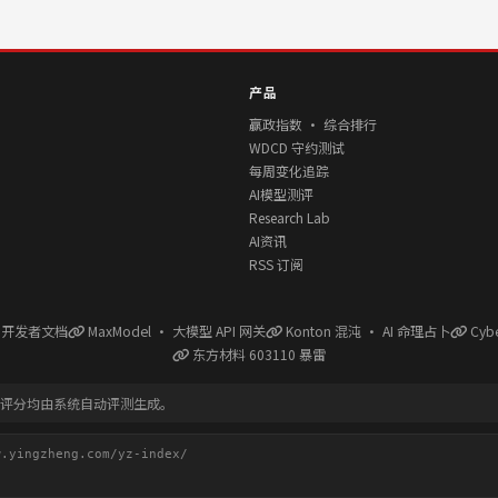
产品
赢政指数 · 综合排行
WDCD 守约测试
每周变化追踪
AI模型测评
Research Lab
AI资讯
RSS 订阅
l 开发者文档
MaxModel · 大模型 API 网关
Konton 混沌 · AI 命理占卜
Cyb
东方材料 603110 暴雷
有评分均由系统自动评测生成。
ingzheng.com/yz-index/