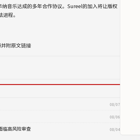
华纳音乐达成的多年合作协议。Sureel的加入将让版权
法进程。
源并附原文链接
08/07
08/06
AI面临高风险审查
08/04