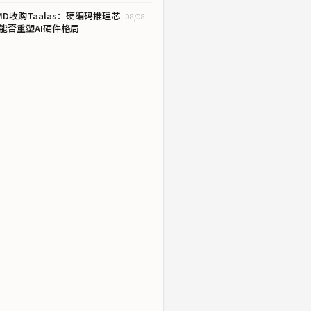
MD收购Taalas：硬编码推理芯
08/08
能否重塑AI硬件格局