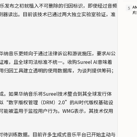
：在音乐发布之初就植入不可删除的归因标识，即使经过音频
A
5
片
检测器读出。目前该技术已通过两大独立实验室验证，准
华纳音乐更倾向于通过法律诉讼和游说施压，要求AI公
，且全球司法标准不统一。收购Sureel AI意味着
利用归因工具建立透明的使用数据库，为谈判提供筹码；
。如果华纳音乐将Sureel技术整合到其全球发行体
数字版权管理（DRM）2.0”的AI时代版权基础设
可能被滥用于监控用户行为。WMG表示，其技术仅用
地对待训练数据。目前许多生成式音乐平台已开始主动与