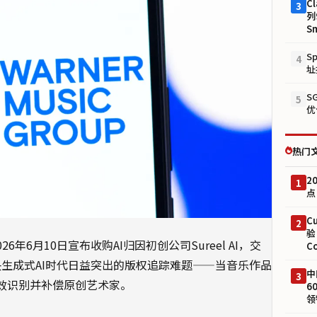
Cl
3
列
S
S
4
址
S
5
优
热门
2
1
点
C
2
验
于2026年6月10日宣布收购AI归因初创公司Sureel AI，交
C
生成式AI时代日益突出的版权追踪难题——当音乐作品
中
3
有效识别并补偿原创艺术家。
6
领