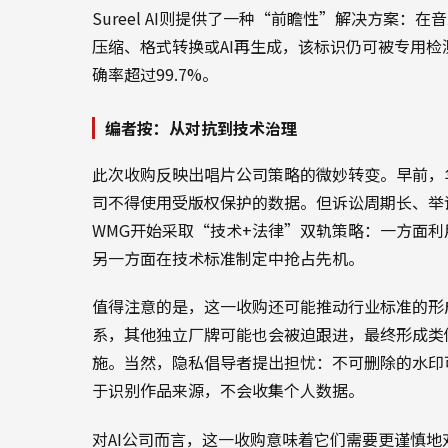
Sureel AI则提供了一种“前瞻性”解决方案
压缩、格式转换或AI再生成，该标识仍可被专用
确率超过99.7%。
编者按：从对抗到技术治理
此次收购反映出唱片公司策略的微妙转变。早前，
司不得使用受版权保护的数据。但诉讼周期长、举证难
WMG开始采取“技术+法律”双轨策略：一方面
另一方面在技术标准制定中抢占先机。
值得注意的是，这一收购还可能推动行业标准的形成
系，其他独立厂牌可能也会被迫跟进，最终形成类似“
施。当然，隐私倡导者提出担忧：不可删除的水印
于识别作品来源，不会收集个人数据。
对AI公司而言，这一收购意味着它们需要更谨慎