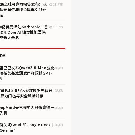
026全球AI算力报告发布：芯
13,775
多元演进与绿色集群引领新
局
00亿美元押注Anthropic：谷
13,190
硬刚OpenAI 独立性能否保
成最大悬念
文章
里巴巴发布Qwen3.8-Max 强化
08/08
理任务基准测试声称超越GPT-
6
imi K3 2.8万亿参数模型免费开
08/08
 算力门槛与安全风险并存
eepMind天气模型为预报赢得一
08/08
先机
何关闭Gmail和Google Docs中
08/08
Gemini？