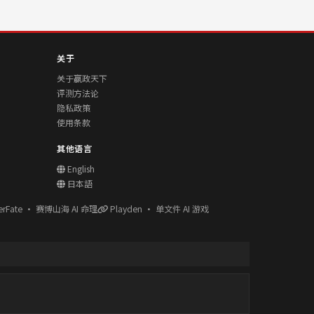
关于
关于赢政天下
评测方法论
隐私政策
使用条款
其他语言
English
日本語
erFate · 赛博山海 AI 命理
Playden · 单文件 AI 游戏