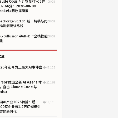
aude Opus 4.7 与 GPT-o3并
08/08
97.66分：2026-08-08
moke快测数据简报
pecForge v0.3.0：统一解耦与同
08/08
推测解码训练栈
GL-Diffusion中AR+DiT全栈性能
08/08
化
文章
026年迄今为止最大AI事件盘
47,126
ursor 推出全新 AI Agent 体
22,168
，直击 Claude Code 与
odex
国AI产业2026转折：超
18,151
000家企业与1.2万亿规模引
智能新时代