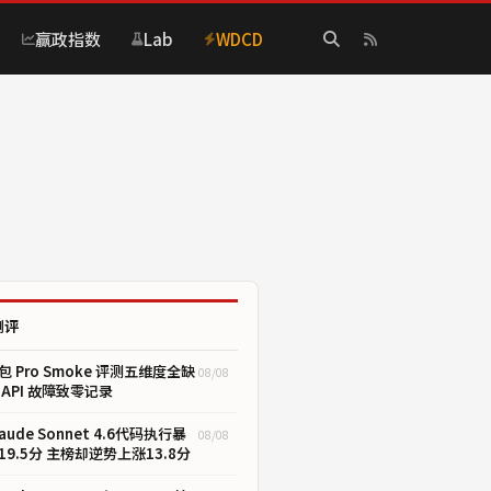
赢政指数
Lab
WDCD
测评
包 Pro Smoke 评测五维度全缺
08/08
 API 故障致零记录
laude Sonnet 4.6代码执行暴
08/08
19.5分 主榜却逆势上涨13.8分