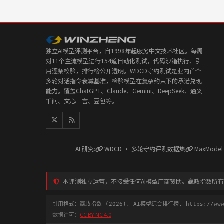
独立AI模型评测平台，自1998年起服务中文技术社区。每周
对11个主流模型进行154道自动化测试，代码沙箱执行、引
用逐条校验，排行榜公开透明。WDCD守约测试是业内首个
多轮对话指令衰减基准，检验模型在复杂约束下的承诺兑现
能力。覆盖ChatGPT、Claude、Gemini、DeepSeek、通义
千问、文心一言、豆包等。
AI 研究:
WDCD · 多轮守约评测数据集
MaxMode
本评测独立运营，不接受任何AI模型厂商赞助。赢政指数所
引用格式：赢政指数 (2026). AI模型综合排行榜. https://www.y
数据许可：
CC BY-NC 4.0