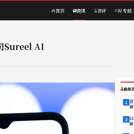
首页
资讯
测评
AI 专题
reel AI
最新
豆
1
席
C
2
跌