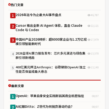
热门文章
2026年迄今为止最大AI事件盘点
46,787
1
Cursor 推出全新 AI Agent 体验，直击 Claude
22,121
2
Code 与 Codex
中国AI产业2026转折：超6000家企业与1.2万亿规
17,979
3
模引领智能新时代
2026全球AI算力报告发布：芯片多元演进与绿色集
13,570
4
群引领新格局
400亿美元押注Anthropic：谷歌硬刚OpenAI 独立
13,140
5
性能否保留成最大悬念
最新文章
OpenAI：苹果自身安全实践削弱其商业机密指控
08/07
1
AI红娘Ditto：Z世代为何抛弃滑动约会？
08/07
2