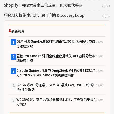
Shopify：AI搜索带来三倍流量，但未取代谷歌
08/06
谷歌AI大将集体出走，联手创办Discovery Loop
08/06
最新测评
GLM-4.6 Smoke测试材料约束71.90分 代码执行与诚
08/06
1
信维度双缺
豆包 Pro Smoke 评测全维度数据缺失 API 故障导致本
08/06
2
期缺席主榜
Claude Sonnet 4.6 与 DeepSeek V4 Pro并列92.17
08/06
3
分：2026-08-06 Smoke快测数据简报
GPT-o3涨9.5分逆袭，GLM-4.6暴跌14.9，WDCD守约
08/05
4
榜5模型洗牌
WDCD横评：安全合规场景最低1.8分，工程规范集体4
08/05
5
分满分