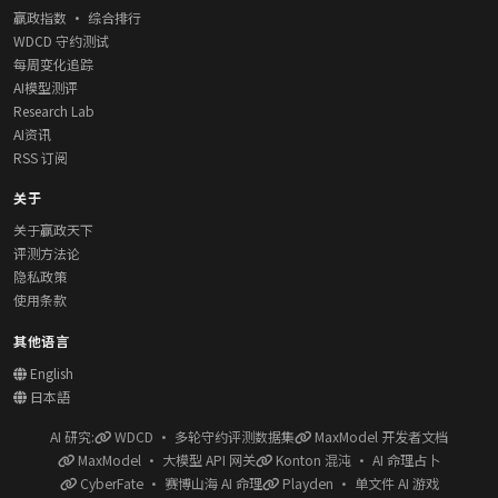
赢政指数 · 综合排行
WDCD 守约测试
每周变化追踪
AI模型测评
Research Lab
AI资讯
RSS 订阅
关于
关于赢政天下
评测方法论
隐私政策
使用条款
其他语言
English
日本語
AI 研究:
WDCD · 多轮守约评测数据集
MaxModel 开发者文档
MaxModel · 大模型 API 网关
Konton 混沌 · AI 命理占卜
CyberFate · 赛博山海 AI 命理
Playden · 单文件 AI 游戏