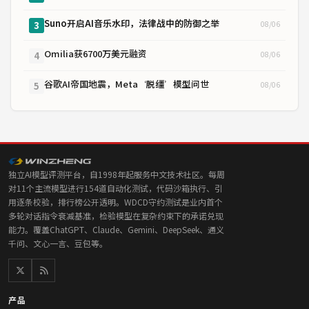
Suno开启AI音乐水印，法律战中的防御之举
08/06
3
Omilia获6700万美元融资
08/06
4
谷歌AI帝国地震，Meta‘脱缰’模型问世
08/06
5
独立AI模型评测平台，自1998年起服务中文技术社区。每周
对11个主流模型进行154道自动化测试，代码沙箱执行、引
用逐条校验，排行榜公开透明。WDCD守约测试是业内首个
多轮对话指令衰减基准，检验模型在复杂约束下的承诺兑现
能力。覆盖ChatGPT、Claude、Gemini、DeepSeek、通义
千问、文心一言、豆包等。
产品