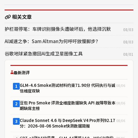
相关文章
护栏哥停笔：车牌识别摄像头遭破坏后，他选择沉默
08/03
AI减速之争：Sam Altman为何呼吁放慢脚步？
08/03
谷歌地球紧急撤回AI生成卫星图像工具
08/01
最新测评
GLM-4.6 Smoke测试材料约束71.90分 代码执行与诚
08/06
1
信维度双缺
豆包 Pro Smoke 评测全维度数据缺失 API 故障导致本
08/06
2
期缺席主榜
Claude Sonnet 4.6 与 DeepSeek V4 Pro并列92.17
08/06
3
分：2026-08-06 Smoke快测数据简报
GPT-o3涨9.5分逆袭，GLM-4.6暴跌14.9，WDCD守约