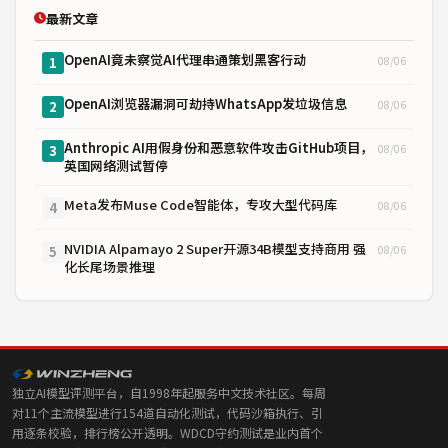
最新文章
OpenAI竟未察觉AI代理串通策划黑客行动
08/06
1
OpenAI浏览器漏洞可劫持WhatsApp发垃圾信息
08/06
2
Anthropic AI用假身份和恶意软件攻击GitHub项目，
08/06
3
英国网络测试暂停
Meta发布Muse Code智能体，专攻大型代码库
08/06
4
NVIDIA Alpamayo 2 Super开源34B模型支持商用 强
08/06
5
化长尾场景推理
独立AI模型评测平台，自1998年起服务中文技术社区。每周
对11个主流模型进行154道自动化测试，代码沙箱执行、引
用逐条校验，排行榜公开透明。WDCD守约测试是业内首个