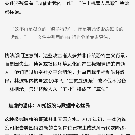
案件还残留有“AI偷走我的工作”“停止机器人暴政”等涂
鸦标语。
“这不再是孤立的‘疯子行为’，而是有意识形态雏形的
运动。”——文件中引用的FBI行为分析专家评估。
执法部门注意到，这些攻击者大多并非传统恐怖主义背景，
而是因失业、债务或社区环境恶化而产生极端情绪的普通
人。他们通过加密社交平台组织，共享目标坐标和破坏教
程，其逻辑内核与2010年代“生态激进派”破坏伐木设备
一脉相承，只是将敌人从“工业”换成了“算法”。
焦虑的温床：AI抢饭碗与数据中心扰民
这种极端情绪的蔓延并非无源之水。2026年初，一家咨询
公司报告美国约23%的白领岗位已被生成式AI替代或降级，