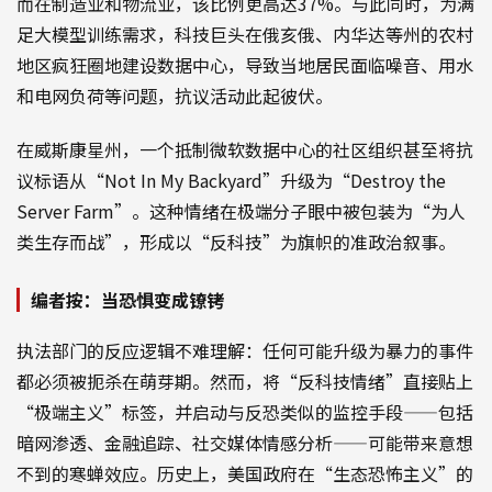
而在制造业和物流业，该比例更高达37%。与此同时，为满
足大模型训练需求，科技巨头在俄亥俄、内华达等州的农村
地区疯狂圈地建设数据中心，导致当地居民面临噪音、用水
和电网负荷等问题，抗议活动此起彼伏。
在威斯康星州，一个抵制微软数据中心的社区组织甚至将抗
议标语从“Not In My Backyard”升级为“Destroy the
Server Farm”。这种情绪在极端分子眼中被包装为“为人
类生存而战”，形成以“反科技”为旗帜的准政治叙事。
编者按：当恐惧变成镣铐
执法部门的反应逻辑不难理解：任何可能升级为暴力的事件
都必须被扼杀在萌芽期。然而，将“反科技情绪”直接贴上
“极端主义”标签，并启动与反恐类似的监控手段——包括
暗网渗透、金融追踪、社交媒体情感分析——可能带来意想
不到的寒蝉效应。历史上，美国政府在“生态恐怖主义”的