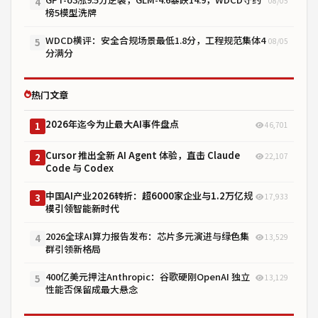
08/05
4
榜5模型洗牌
WDCD横评：安全合规场景最低1.8分，工程规范集体4
08/05
5
分满分
热门文章
2026年迄今为止最大AI事件盘点
46,701
1
Cursor 推出全新 AI Agent 体验，直击 Claude
22,107
2
Code 与 Codex
中国AI产业2026转折：超6000家企业与1.2万亿规
17,933
3
模引领智能新时代
2026全球AI算力报告发布：芯片多元演进与绿色集
13,529
4
群引领新格局
400亿美元押注Anthropic：谷歌硬刚OpenAI 独立
13,129
5
性能否保留成最大悬念