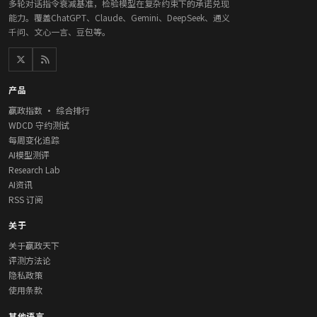
多轮对话指令衰减基准，检验模型在复杂约束下的承诺兑现
能力。覆盖ChatGPT、Claude、Gemini、DeepSeek、通义
千问、文心一言、豆包等。
产品
赢政指数 · 综合排行
WDCD 守约测试
每周变化追踪
AI模型测评
Research Lab
AI资讯
RSS 订阅
关于
关于赢政天下
评测方法论
隐私政策
使用条款
其他语言