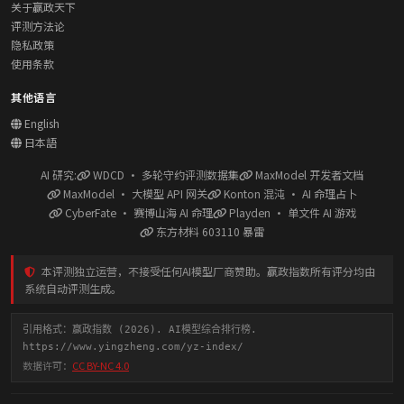
关于赢政天下
评测方法论
隐私政策
使用条款
其他语言
English
日本語
AI 研究:
WDCD · 多轮守约评测数据集
MaxModel 开发者文档
MaxModel · 大模型 API 网关
Konton 混沌 · AI 命理占卜
CyberFate · 赛博山海 AI 命理
Playden · 单文件 AI 游戏
东方材料 603110 暴雷
本评测独立运营，不接受任何AI模型厂商赞助。赢政指数所有评分均由
系统自动评测生成。
引用格式：赢政指数 (2026). AI模型综合排行榜.
https://www.yingzheng.com/yz-index/
数据许可：
CC BY-NC 4.0