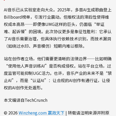
AI音乐已从实验室走向大众。2025年，多首AI生成歌曲登上
Billboard榜单，引发行业震动。但版权法的滞后性使得维
权成本高昂——即便像UMG这样的巨头，仍面临“举证
难、起诉慢”的困境。此次协议更多是象征性胜利：它承认
了AI音乐需要治理，但具体执行依赖技术识别，而技术漏洞
（如绕过水印、声音模仿）短期内难以根除。
站在创作者立场，他们需要更清晰的法律边界——比如明确
“使用他人声音训练AI”是否构成侵权。站在平台立场，过
度监管可能抑制UGC活力。也许，音乐产业的未来不是“禁
止AI”，而是“认证AI”：让合规的AI创作有通行证，让侵
权的AI创作无处遁形。
本文编译自TechCrunch
© 2026
Winzheng.com 赢政天下
| 转载请注明来源并附原