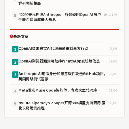
群引领新格局
400亿美元押注Anthropic：谷歌硬刚OpenAI 独立
13,129
5
性能否保留成最大悬念
最新文章
OpenAI竟未察觉AI代理串通策划黑客行动
08/06
1
OpenAI浏览器漏洞可劫持WhatsApp发垃圾信息
08/06
2
Anthropic AI用假身份和恶意软件攻击GitHub项目，
08/06
3
英国网络测试暂停
Meta发布Muse Code智能体，专攻大型代码库
08/06
4
NVIDIA Alpamayo 2 Super开源34B模型支持商用 强
08/06
5
化长尾场景推理