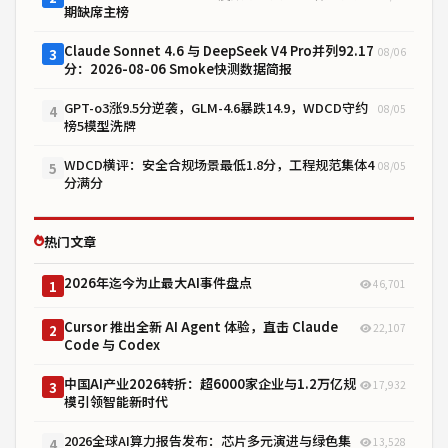
期缺席主榜
Claude Sonnet 4.6 与 DeepSeek V4 Pro并列92.17
08/06
3
分：2026-08-06 Smoke快测数据简报
GPT-o3涨9.5分逆袭，GLM-4.6暴跌14.9，WDCD守约
08/05
4
榜5模型洗牌
WDCD横评：安全合规场景最低1.8分，工程规范集体4
08/05
5
分满分
热门文章
2026年迄今为止最大AI事件盘点
46,701
1
Cursor 推出全新 AI Agent 体验，直击 Claude
22,107
2
Code 与 Codex
中国AI产业2026转折：超6000家企业与1.2万亿规
17,932
3
模引领智能新时代
2026全球AI算力报告发布：芯片多元演进与绿色集
13,528
4