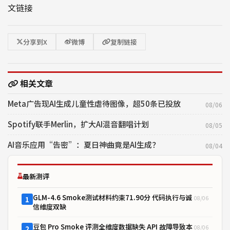
文链接
分享到X
微博
复制链接
相关文章
Meta广告现AI生成儿童性虐待图像，超50条已投放
08/06
Spotify联手Merlin，扩大AI混音翻唱计划
08/05
AI音乐应用“告密”：夏日神曲竟是AI生成？
08/04
最新测评
GLM-4.6 Smoke测试材料约束71.90分 代码执行与诚
08/06
1
信维度双缺
豆包 Pro Smoke 评测全维度数据缺失 API 故障导致本
08/06
2