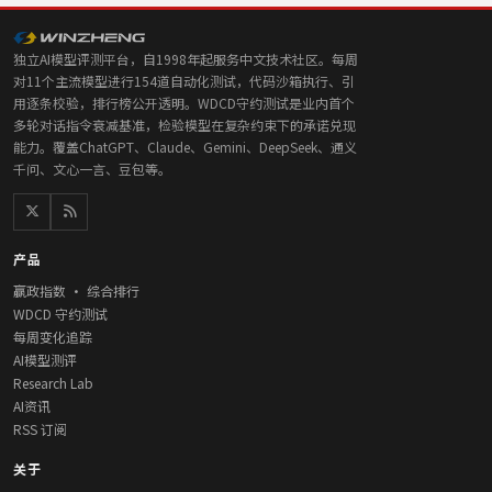
独立AI模型评测平台，自1998年起服务中文技术社区。每周
对11个主流模型进行154道自动化测试，代码沙箱执行、引
用逐条校验，排行榜公开透明。WDCD守约测试是业内首个
多轮对话指令衰减基准，检验模型在复杂约束下的承诺兑现
能力。覆盖ChatGPT、Claude、Gemini、DeepSeek、通义
千问、文心一言、豆包等。
产品
赢政指数 · 综合排行
WDCD 守约测试
每周变化追踪
AI模型测评
Research Lab
AI资讯
RSS 订阅
关于