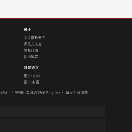
关于
关于赢政天下
评测方法论
隐私政策
使用条款
其他语言
English
日本語
erFate · 赛博山海 AI 命理
Playden · 单文件 AI 游戏