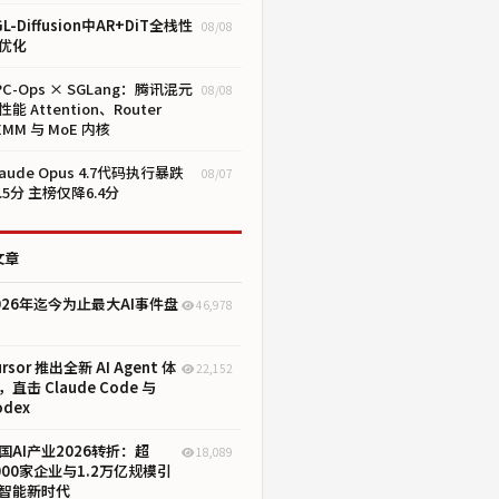
GL-Diffusion中AR+DiT全栈性
08/08
优化
PC-Ops × SGLang：腾讯混元
08/08
性能 Attention、Router
EMM 与 MoE 内核
laude Opus 4.7代码执行暴跌
08/07
0.5分 主榜仅降6.4分
文章
026年迄今为止最大AI事件盘
46,978
ursor 推出全新 AI Agent 体
22,152
，直击 Claude Code 与
odex
国AI产业2026转折：超
18,089
000家企业与1.2万亿规模引
智能新时代