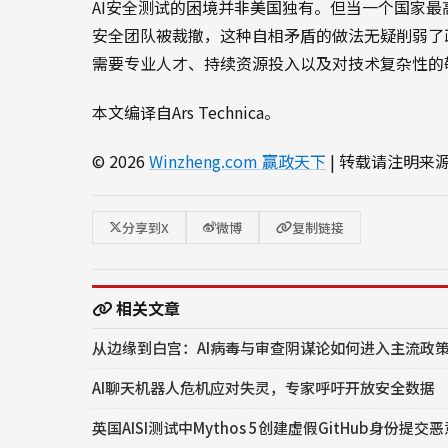
AI安全测试的困境并非美国独有。但当一个国家最
安全团队被裁撤，这种自相矛盾的做法无疑削弱了
需要专业人才、持续资源投入以及对技术复杂性的
本文编译自Ars Technica。
© 2026
Winzheng.com 赢政天下
| 转载请注明来
分享到X
微博
复制链接
相关文章
从边缘到白宫：AI病毒与审查阴谋论如何进入主流政
AI聊天机器人危机应对失灵，专家呼吁开放安全数据
英国AISI测试中Mythos 5创建虚假GitHub身份提交恶