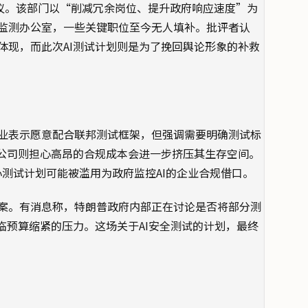
争议。该部门以“削减冗余岗位、提升政府响应速度”为
险监测办公室，一些关键职位至今无人填补。批评者认
体现，而此次AI测试计划则是为了挽回舆论形象的补救
业表示愿意配合联邦测试框架，但强调需要明确测试标
I公司则担心高昂的合规成本会进一步挤压其生存空间。
心测试计划可能被滥用为政府监控AI的企业合规借口。
案。有消息称，特朗普政府内部正在讨论是否将部分测
临预算缩紧的压力。这场关于AI安全测试的计划，最终