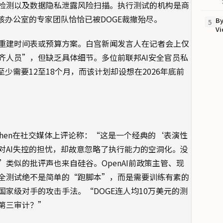
“
检测以及数据隐私泄露风险扫描。执行测试的机构是商
但该办公室的专家团队恰恰已被DOGE裁撤殆尽。
By
5
V
重建时间表或预算方案。白宫新闻发言人在记者会上仅
齐人员”，但缺乏具体细节。多位前联邦AI安全官员私
少需要12至18个月，而该计划却设想在2026年底前
Cohen在社交媒体上评论称：“这是一个经典的‘表演性
对AI失控的担忧，却故意忽略了执行能力的空洞化。没
类似的批评声也来自硅谷。OpenAI前政策主管、现
模型的安全测试绝不是简单的“跑脚本”，而是需要训练有素的
家级对手的攻击手法。“DOGE连人均10万美元的测
第三审计？”