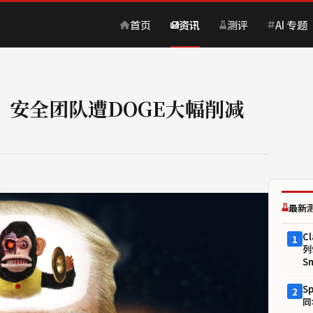
首页
资讯
测评
AI 专题
：安全团队遭DOGE大幅削减
最新
Cl
1
列
S
S
2
同