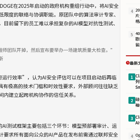
大幅削减。DOGE在2025年启动的政府机构重组行动中，将AI安全
2
4
低限度的联络与协调职能。原团队中的算法审计专家、
片
格
，目前留下的员工难以承担复杂的AI模型对抗性测试、
4
5
歌
留
程师团队开掉，然后宣布要举办一场建筑质量大检查。”
斯
最新
Cl
府运行效率”，认为AI安全评估可以在项目启动后再临
1
列
试具有极高的技术门槛和时效性要求，外部顾问往往缺乏
S
间内建立起跨机构协作的信任关系。
硅
2
袖
C
3
A
普政府的AI测试框架主要包括三个环节：模型预部署审计、运
计要求所有面向公众的AI产品在发布前需通过联邦安全
O
4