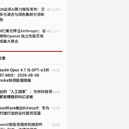
026全球AI算力报告发布：芯
13,689
多元演进与绿色集群引领新
局
00亿美元押注Anthropic：谷
13,171
硬刚OpenAI 独立性能否保
成最大悬念
文章
aude Opus 4.7 与 GPT-o3并
08/08
97.66分：2026-08-08
moke快测数据简报
谷的“人工国家”：为何科技领
08/08
都是糟糕的科幻读者
loudflare推出Kitesurf：专为
08/08
I代理打造的云托管浏览器
penAI智能音箱用机械部件
08/08