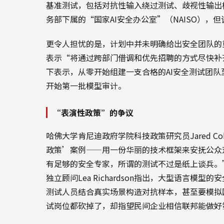
基准测试，包括对抗性输入绕过测试、歧视性输出
务部下属的“国家AI安全办公室”（NAISO），
更令人担忧的是，计划中并未明确给出安全团队的
表示“将通过跨部门借调和优先招聘的方式尽快补
下表示，从零开始组建一支合格的AI安全测试团队至
开始第一批模型审计。
“表演性政策”的争议
哈佛大学肯尼迪政府学院科技政策研究员Jared 
政策’案例——用一份华丽的技术框架来安抚公众
有足够的安全专家，所谓的测试不过是纸上谈兵。”
独立顾问Lea Richardson指出，大型语言
测试人员结合真实场景构造对抗样本，甚至要模拟国
试岗位都砍掉了，却指望民间企业相信联邦能做好