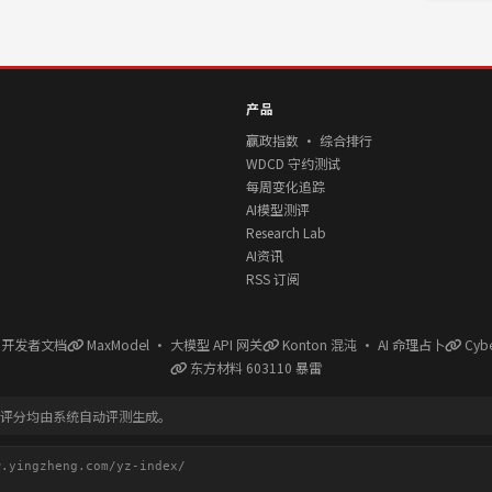
产品
赢政指数 · 综合排行
WDCD 守约测试
每周变化追踪
AI模型测评
Research Lab
AI资讯
RSS 订阅
l 开发者文档
MaxModel · 大模型 API 网关
Konton 混沌 · AI 命理占卜
Cyb
东方材料 603110 暴雷
有评分均由系统自动评测生成。
ingzheng.com/yz-index/