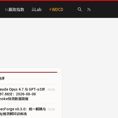
赢政指数
Lab
WDCD
测评
aude Opus 4.7 与 GPT-o3并
08/08
97.66分：2026-08-08
moke快测数据简报
pecForge v0.3.0：统一解耦与
08/08
址推测解码训练栈