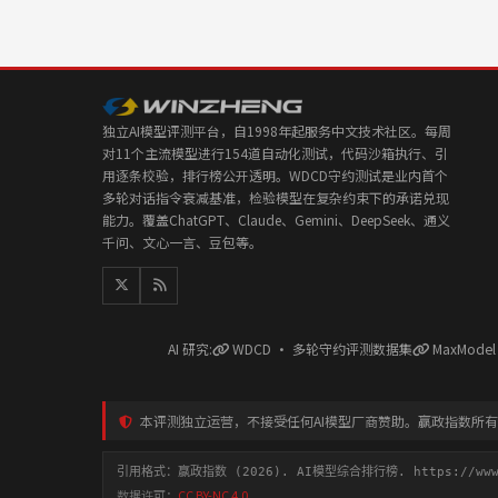
独立AI模型评测平台，自1998年起服务中文技术社区。每周
对11个主流模型进行154道自动化测试，代码沙箱执行、引
用逐条校验，排行榜公开透明。WDCD守约测试是业内首个
多轮对话指令衰减基准，检验模型在复杂约束下的承诺兑现
能力。覆盖ChatGPT、Claude、Gemini、DeepSeek、通义
千问、文心一言、豆包等。
AI 研究:
WDCD · 多轮守约评测数据集
MaxMode
本评测独立运营，不接受任何AI模型厂商赞助。赢政指数所
引用格式：赢政指数 (2026). AI模型综合排行榜. https://www.y
数据许可：
CC BY-NC 4.0