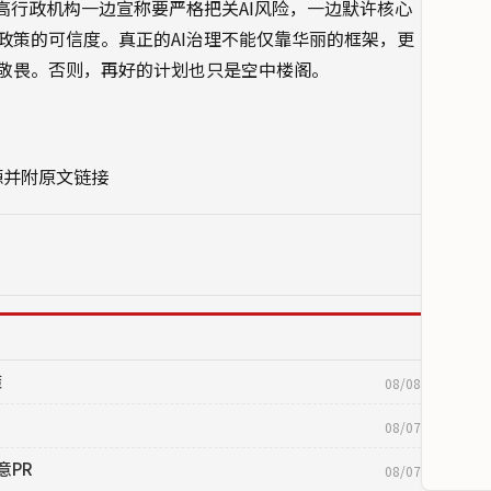
高行政机构一边宣称要严格把关AI风险，一边默许核心
政策的可信度。真正的AI治理不能仅靠华丽的框架，更
敬畏。否则，再好的计划也只是空中楼阁。
源并附原文链接
策
08/08
08/07
意PR
08/07