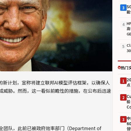
S
3
能
H
4
高
G
C
5
3
热门
2
1
的新计划，宣称将建立联邦AI模型评估框架，以确保人
点
成威胁。然而，这一看似前瞻性的措施，在公布后迅速
C
2
验
C
中
3
6
，此前已被政府效率部门（Department of
领