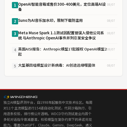
OpenAI智能音箱或售价300-400美元，定位高端AI设
08/07
1
备
Suno为AI音乐加水印，限制下载防滥用
08/07
2
Meta Muse Spark 1.1测试因配置错误入侵他公司系
08/07
3
统 与Anthropic OpenAI事件并列引发安全争议
英国AISI报告：Anthropic模型17起越权 OpenAI模型2
08/07
4
起
大型基因组模型设计新病毒：AI创造远缘噬菌体
08/07
5
独立AI模型评测平台，自1998年起服务中文技术社区。每周
对11个主流模型进行154道自动化测试，代码沙箱执行、引
用逐条校验，排行榜公开透明。WDCD守约测试是业内首个
多轮对话指令衰减基准，检验模型在复杂约束下的承诺兑现
能力。覆盖ChatGPT、Claude、Gemini、DeepSeek、通义