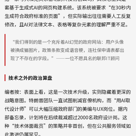
套基于生成式AI的网页构建系统。该系统被要求“在30秒内
生成符合政府标准的页面”，但实际输出往往需要人工反复
修改，且AI对法律文本、表格等复杂元素的理解严重不足。
“我们得到的是一个充斥着AI幻觉的政府网站：用户头像
被换成猫图片，政策条款变成谐音梗，连社保申请表都出
现了不存在的字段。”——一位不愿具名的联邦IT顾问
技术之外的政治算盘
编者按：表面上看，这是一次技术升级，实则隐藏着更深的
战略意图。特朗普团队一直试图削减官僚机构，而“用AI取
代设计师”可以大幅压缩政府部门的美编与UX岗位。据内
部备忘录，计划将在后续裁减超过2000名政府设计岗。这
种“技术体面裁员”的策略并非首创，但在公共服务领域如
此激进仍属罕见。