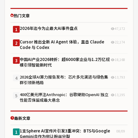
热门文章
2026年迄今为止最大AI事件盘点
47,172
1
Cursor 推出全新 AI Agent 体验，直击 Claude
22,174
2
Code 与 Codex
中国AI产业2026转折：超6000家企业与1.2万亿规
18,168
3
模引领智能新时代
2026全球AI算力报告发布：芯片多元演进与绿色集
13,793
4
群引领新格局
400亿美元押注Anthropic：谷歌硬刚OpenAI 独立
13,195
5
性能否保留成最大悬念
最新文章
1支Sphere AI宣传片引发3重冲突：BTS与Google
08/09
1
Gemini合作为何让粉丝分裂