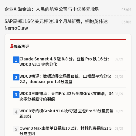
企业AI淘金热：人民的航空公司与十亿美元收购
05/09
SAP豪掷116亿美元押注18个月AI新秀，拥抱英伟达
05/06
NemoClaw
最新测评
Claude Sonnet 4.6 涨 8.8 分，豆包 Pro 跌 16 分：
08/09
1
WDCD v3.1 守约分化
WDCD横评：数据边界全场景最低，11模型平均分仅
08/09
2
2.8，doubao-pro 1.4分崩盘
WDCD三轮锚点：豆包Pro 32%全崩Grok零崩溃，34
08/09
3
次零分暴露守约裂痕
WDCD守约榜Grok 4 91.04分夺冠 豆包Pro 58分垫底差
08/09
4
距33分
Qwen3 Max主榜单日暴跌10.2分，材料约束暴跌21.5
08/09
5
分成主因