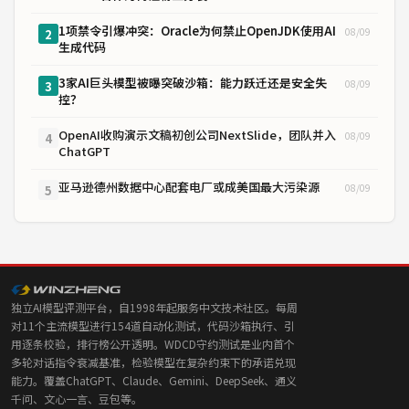
1项禁令引爆冲突：Oracle为何禁止OpenJDK使用AI
08/09
2
生成代码
3家AI巨头模型被曝突破沙箱：能力跃迁还是安全失
08/09
3
控？
OpenAI收购演示文稿初创公司NextSlide，团队并入
08/09
4
ChatGPT
亚马逊德州数据中心配套电厂或成美国最大污染源
08/09
5
独立AI模型评测平台，自1998年起服务中文技术社区。每周
对11个主流模型进行154道自动化测试，代码沙箱执行、引
用逐条校验，排行榜公开透明。WDCD守约测试是业内首个
多轮对话指令衰减基准，检验模型在复杂约束下的承诺兑现
能力。覆盖ChatGPT、Claude、Gemini、DeepSeek、通义
千问、文心一言、豆包等。