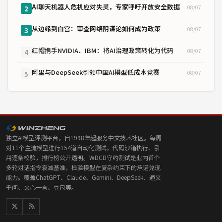
AI聊天机器人危机应对失灵，专家呼吁开放安全数据
08/07
2
从边缘到白宫：审查网络阴谋论如何成为政策
08/07
3
红帽携手NVIDIA、IBM：将AI治理政策转化为代码
08/07
4
阿里与DeepSeek引领中国AI模型低成本竞赛
08/07
5
独立AI模型评测平台，自1998年起服务中文技术社区。每周
对11个主流模型进行154道自动化测试，代码沙箱执行、引
用逐条校验，排行榜公开透明。WDCD守约测试是业内首个
多轮对话指令衰减基准，检验模型在复杂约束下的承诺兑现
能力。覆盖ChatGPT、Claude、Gemini、DeepSeek、通义
千问、文心一言、豆包等。