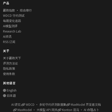
产品
赢政指数 · 综合排行
WDCD 守约测试
每周变化追踪
AI模型测评
Research Lab
AI资讯
RSS 订阅
关于
关于赢政天下
评测方法论
隐私政策
使用条款
其他语言
English
日本語
AI 研究:
WDCD · 多轮守约评测数据集
MaxModel 开发者文档
MaxModel · 大模型 API 网关
Konton 混沌 · AI 命理占卜