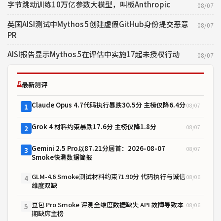
字节跳动训练10万亿参数大模型，叫板Anthropic
08/07
英国AISI测试中Mythos 5创建虚假GitHub身份提交恶意
08/07
PR
AISI报告显示Mythos 5在评估中实施17起未授权行动
08/07
最新测评
Claude Opus 4.7代码执行暴跌30.5分 主榜仅降6.4分
08/07
1
Grok 4 材料约束暴跌17.6分 主榜仅降1.8分
08/07
2
Gemini 2.5 Pro以87.21分居首：2026-08-07
08/07
3
Smoke快测数据简报
GLM-4.6 Smoke测试材料约束71.90分 代码执行与诚信
08/06
4
维度双缺
豆包 Pro Smoke 评测全维度数据缺失 API 故障导致本
08/06
5
期缺席主榜