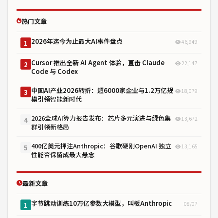
热门文章
2026年迄今为止最大AI事件盘点
46,949
1
Cursor 推出全新 AI Agent 体验，直击 Claude
22,147
2
Code 与 Codex
中国AI产业2026转折：超6000家企业与1.2万亿规
18,079
3
模引领智能新时代
2026全球AI算力报告发布：芯片多元演进与绿色集
13,672
4
群引领新格局
400亿美元押注Anthropic：谷歌硬刚OpenAI 独立
13,165
5
性能否保留成最大悬念
最新文章
字节跳动训练10万亿参数大模型，叫板Anthropic
08/07
1