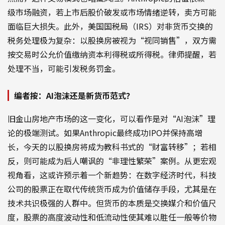
级市场融资，若上市后股价破发或市场情绪逆转，卖方可能
面临巨大损失。此外，美国国税局（IRS）对非货币交换的
税务处理极为复杂：以股换房被视为“视同销售”，双方需
按交易时公允价值缴纳资本利得税或所得税。律师提醒，若
处理不当，可能引发税务罚金。
编者按：AI泡沫还是新货币范式？
旧金山房地产市场的这一变化，可以看作是对“AI泡沫”理
论的极端测试。如果Anthropic最终成功IPO并保持高增
长，今天的以股换房将成为教科书式的“财富转移”；若相
反，则可能成为后人嘲讽的“非理性繁荣”案例。从更宏观
视角看，这或许预示着一个新趋势：在数字经济时代，科技
公司的股票正在取代传统货币成为价值储存手段，尤其是在
技术共识极强的人群中。但货币的本质是交换媒介和价值尺
度，股票的高度波动性和低流动性使其难以胜任一般等价物