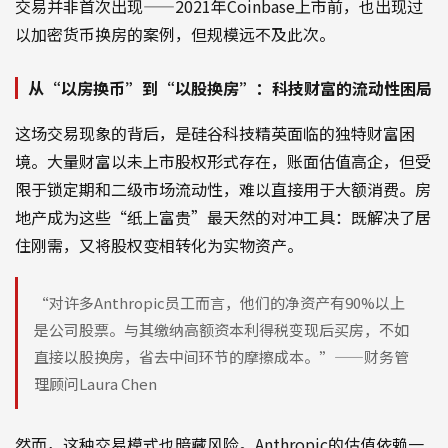
交易并非首次出现——2021年Coinbase上市前，也出现过
以加密货币换房的案例，但规模远不及此次。
从“以房换币”到“以股换房”：科技财富的流动性困局
这场交易现象的背后，是硅谷科技精英面临的独特财富困
境。大量财富以未上市股权形式存在，账面估值高企，但受
限于锁定期和二级市场流动性，难以直接用于大额消费。房
地产成为这些“纸上富贵”最天然的对冲工具：既解决了居
住刚需，又将股权变相转化为实物资产。
“对许多Anthropic员工而言，他们的净资产有90%以上
是公司股票。与其缴纳高额资本利得税变现后买房，不如
直接以股换房，省去中间环节的摩擦成本。”——财务管
理顾问Laura Chen
然而，这种交易模式也暗藏风险。Anthropic的估值依赖一