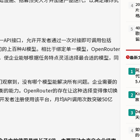
础设施、招募顶尖人才并加速产品迭代，以满足爆炸式
2
4
片
格
4
5
歌
留
个统一API接口，允许开发者通过一次对接即可调用包括
十家公司的上百种AI模型。相比于绑定单一模型，OpenRouter
，使企业能够根据任务特点灵活选择最合适的模型，同
最新
阿
1
代
：“我们观察到，没有哪个模型能解决所有问题。企业需要的
5.
能力。OpenRouter的存在让这种选择变得像切换
K
2
开发者注册使用该平台，月均API调用次数突破50亿
放
D
3
天
如
4
的