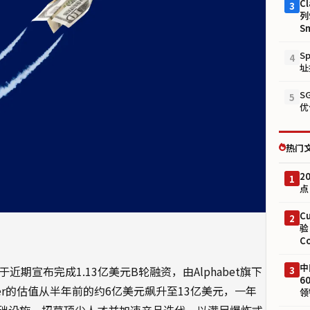
Cl
3
列
S
S
4
址
S
5
优
热门
2
1
点
C
2
验
C
中
er于近期宣布完成1.13亿美元B轮融资，由Alphabet旗下
3
6
outer的估值从半年前的约6亿美元飙升至13亿美元，一年
领