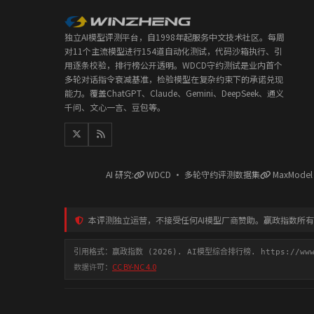
独立AI模型评测平台，自1998年起服务中文技术社区。每周
对11个主流模型进行154道自动化测试，代码沙箱执行、引
用逐条校验，排行榜公开透明。WDCD守约测试是业内首个
多轮对话指令衰减基准，检验模型在复杂约束下的承诺兑现
能力。覆盖ChatGPT、Claude、Gemini、DeepSeek、通义
千问、文心一言、豆包等。
AI 研究:
WDCD · 多轮守约评测数据集
MaxMode
本评测独立运营，不接受任何AI模型厂商赞助。赢政指数所
引用格式：赢政指数 (2026). AI模型综合排行榜. https://www.y
数据许可：
CC BY-NC 4.0