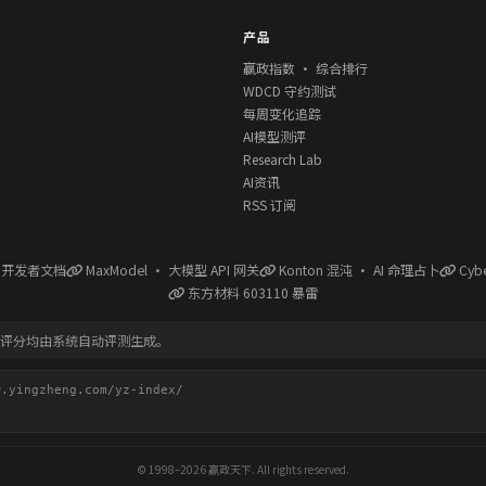
产品
赢政指数 · 综合排行
WDCD 守约测试
每周变化追踪
AI模型测评
Research Lab
AI资讯
RSS 订阅
l 开发者文档
MaxModel · 大模型 API 网关
Konton 混沌 · AI 命理占卜
Cyb
东方材料 603110 暴雷
有评分均由系统自动评测生成。
ingzheng.com/yz-index/
© 1998–2026 赢政天下. All rights reserved.