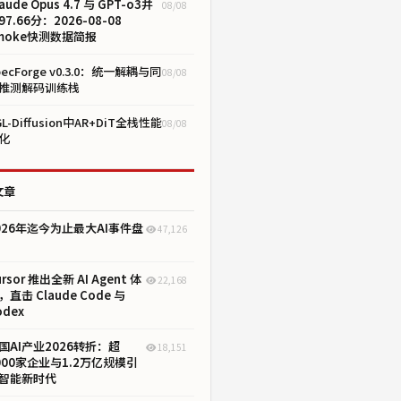
aude Opus 4.7 与 GPT-o3并
08/08
97.66分：2026-08-08
moke快测数据简报
pecForge v0.3.0：统一解耦与同
08/08
推测解码训练栈
GL-Diffusion中AR+DiT全栈性能
08/08
化
文章
026年迄今为止最大AI事件盘
47,126
ursor 推出全新 AI Agent 体
22,168
，直击 Claude Code 与
odex
国AI产业2026转折：超
18,151
000家企业与1.2万亿规模引
智能新时代