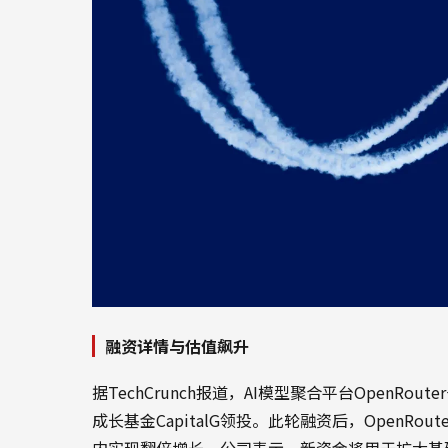
融资详情与估值飙升
据TechCrunch报道，AI模型聚合平台OpenRout
成长基金CapitalG领投。此轮融资后，OpenR