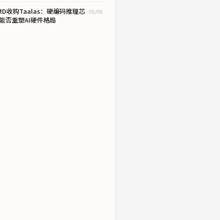
MD收购Taalas：硬编码推理芯
08/08
能否重塑AI硬件格局