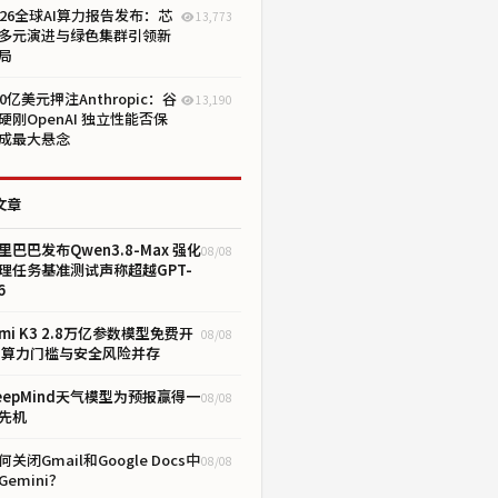
026全球AI算力报告发布：芯
13,773
多元演进与绿色集群引领新
局
00亿美元押注Anthropic：谷
13,190
硬刚OpenAI 独立性能否保
成最大悬念
文章
里巴巴发布Qwen3.8-Max 强化
08/08
理任务基准测试声称超越GPT-
6
imi K3 2.8万亿参数模型免费开
08/08
 算力门槛与安全风险并存
eepMind天气模型为预报赢得一
08/08
先机
何关闭Gmail和Google Docs中
08/08
Gemini？