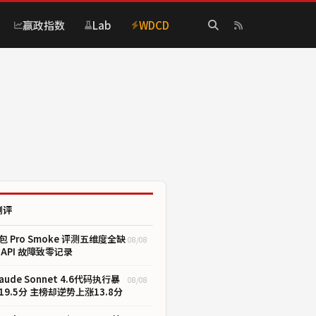
赢政指数
Lab
WDCD
测评
包 Pro Smoke 评测五维度全缺
08/08
 API 故障致零记录
laude Sonnet 4.6代码执行暴
08/08
19.5分 主榜却逆势上涨13.8分