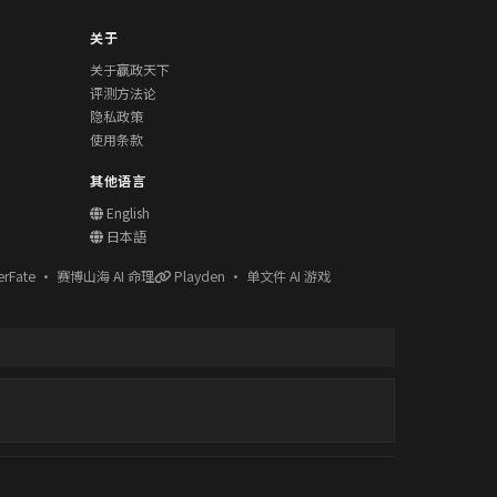
关于
关于赢政天下
评测方法论
隐私政策
使用条款
其他语言
English
日本語
erFate · 赛博山海 AI 命理
Playden · 单文件 AI 游戏