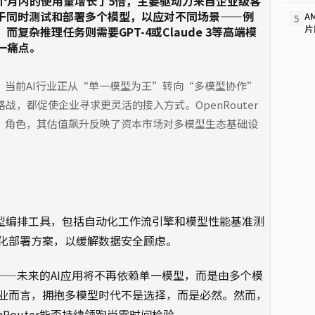
去六个月内的使用量增长了5倍，主要驱动力来自企业级客
于同时测试和部署多个模型，以应对不同场景——例
A
5
片
杂推理任务则需要GPT-4或Claude 3等高端模
这一痛点。
偶然。当前AI行业正从“单一模型为王”转向“多模型协作”
，都促使企业寻求更灵活的接入方式。OpenRouter
人”角色，其估值飙升反映了资本市场对多模型生态基础设
的模型编排工具，包括自动化工作流引擎和模型性能基准测
化部署方案，以缓解数据安全顾虑。
趋势——未来的AI应用将不再依赖单一模型，而是由多个模
业而言，拥抱多模型时代不是选择，而是必然。然而，
Router能否持续领跑尚需时间检验。