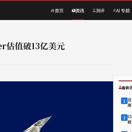
首页
资讯
测评
AI 专题
er估值破13亿美元
最新
豆
1
席
C
2
跌