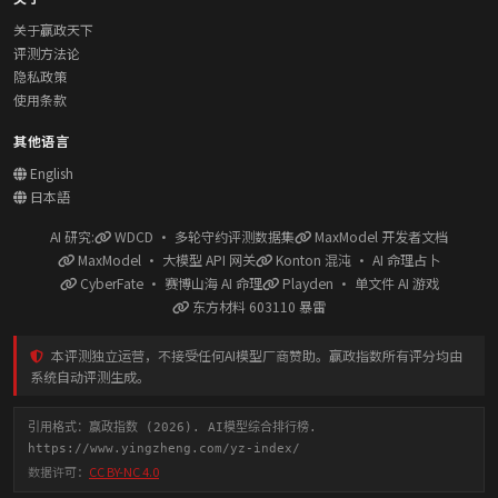
关于赢政天下
评测方法论
隐私政策
使用条款
其他语言
English
日本語
AI 研究:
WDCD · 多轮守约评测数据集
MaxModel 开发者文档
MaxModel · 大模型 API 网关
Konton 混沌 · AI 命理占卜
CyberFate · 赛博山海 AI 命理
Playden · 单文件 AI 游戏
东方材料 603110 暴雷
本评测独立运营，不接受任何AI模型厂商赞助。赢政指数所有评分均由
系统自动评测生成。
引用格式：赢政指数 (2026). AI模型综合排行榜.
https://www.yingzheng.com/yz-index/
数据许可：
CC BY-NC 4.0