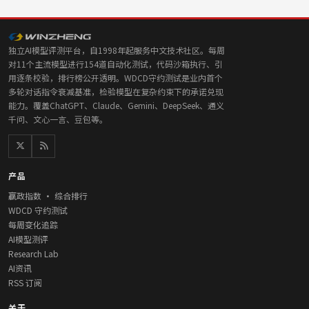
独立AI模型评测平台，自1998年起服务中文技术社区。每周
对11个主流模型进行154道自动化测试，代码沙箱执行、引
用逐条校验，排行榜公开透明。WDCD守约测试是业内首个
多轮对话指令衰减基准，检验模型在复杂约束下的承诺兑现
能力。覆盖ChatGPT、Claude、Gemini、DeepSeek、通义
千问、文心一言、豆包等。
产品
赢政指数 · 综合排行
WDCD 守约测试
每周变化追踪
AI模型测评
Research Lab
AI资讯
RSS 订阅
关于