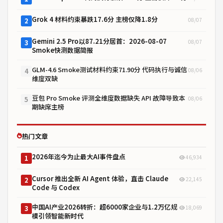
Grok 4 材料约束暴跌17.6分 主榜仅降1.8分
08/07
2
Gemini 2.5 Pro以87.21分居首：2026-08-07
08/07
3
Smoke快测数据简报
GLM-4.6 Smoke测试材料约束71.90分 代码执行与诚信
08/06
4
维度双缺
豆包 Pro Smoke 评测全维度数据缺失 API 故障导致本
08/06
5
期缺席主榜
热门文章
2026年迄今为止最大AI事件盘点
46,934
1
Cursor 推出全新 AI Agent 体验，直击 Claude
22,145
2
Code 与 Codex
中国AI产业2026转折：超6000家企业与1.2万亿规
18,069
3
模引领智能新时代