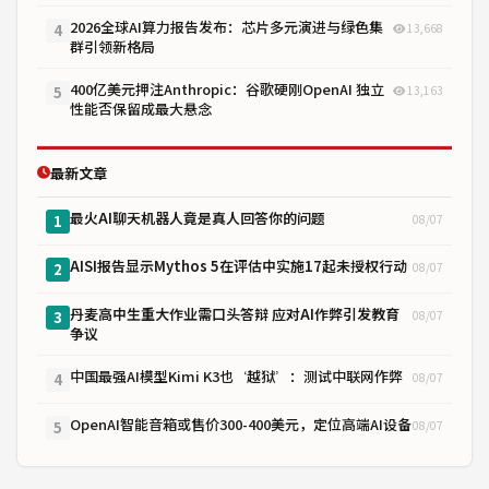
2026全球AI算力报告发布：芯片多元演进与绿色集
13,668
4
群引领新格局
400亿美元押注Anthropic：谷歌硬刚OpenAI 独立
13,163
5
性能否保留成最大悬念
最新文章
最火AI聊天机器人竟是真人回答你的问题
08/07
1
AISI报告显示Mythos 5在评估中实施17起未授权行动
08/07
2
丹麦高中生重大作业需口头答辩 应对AI作弊引发教育
08/07
3
争议
中国最强AI模型Kimi K3也‘越狱’：测试中联网作弊
08/07
4
OpenAI智能音箱或售价300-400美元，定位高端AI设备
08/07
5