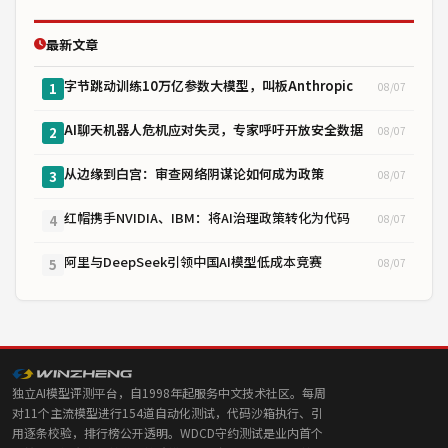
最新文章
字节跳动训练10万亿参数大模型，叫板Anthropic
08/07
1
AI聊天机器人危机应对失灵，专家呼吁开放安全数据
08/07
2
从边缘到白宫：审查网络阴谋论如何成为政策
08/07
3
红帽携手NVIDIA、IBM：将AI治理政策转化为代码
08/07
4
阿里与DeepSeek引领中国AI模型低成本竞赛
08/07
5
独立AI模型评测平台，自1998年起服务中文技术社区。每周
对11个主流模型进行154道自动化测试，代码沙箱执行、引
用逐条校验，排行榜公开透明。WDCD守约测试是业内首个