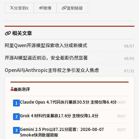
分享到X
微博
复制链接
相关文章
阿里Qwen开源模型探索收入分成新模式
08/07
开源AI模型逼近前沿，安全差距仍然显著
08/05
OpenAI与Anthropic主导权之争引发众人焦虑
07/31
最新测评
Claude Opus 4.7代码执行暴跌30.5分 主榜仅降6.4分
08/07
1
Grok 4 材料约束暴跌17.6分 主榜仅降1.8分
08/07
2
Gemini 2.5 Pro以87.21分居首：2026-08-07
08/07
3
Smoke快测数据简报