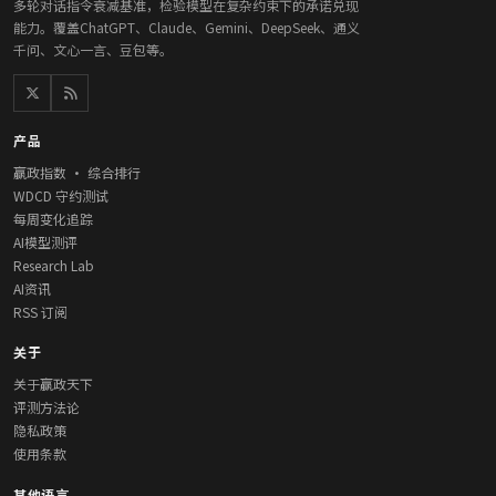
多轮对话指令衰减基准，检验模型在复杂约束下的承诺兑现
能力。覆盖ChatGPT、Claude、Gemini、DeepSeek、通义
千问、文心一言、豆包等。
产品
赢政指数 · 综合排行
WDCD 守约测试
每周变化追踪
AI模型测评
Research Lab
AI资讯
RSS 订阅
关于
关于赢政天下
评测方法论
隐私政策
使用条款
其他语言