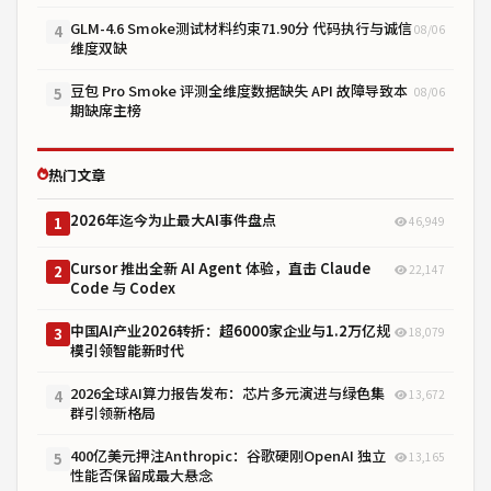
GLM-4.6 Smoke测试材料约束71.90分 代码执行与诚信
08/06
4
维度双缺
豆包 Pro Smoke 评测全维度数据缺失 API 故障导致本
08/06
5
期缺席主榜
热门文章
2026年迄今为止最大AI事件盘点
46,949
1
Cursor 推出全新 AI Agent 体验，直击 Claude
22,147
2
Code 与 Codex
中国AI产业2026转折：超6000家企业与1.2万亿规
18,079
3
模引领智能新时代
2026全球AI算力报告发布：芯片多元演进与绿色集
13,672
4
群引领新格局
400亿美元押注Anthropic：谷歌硬刚OpenAI 独立
13,165
5
性能否保留成最大悬念