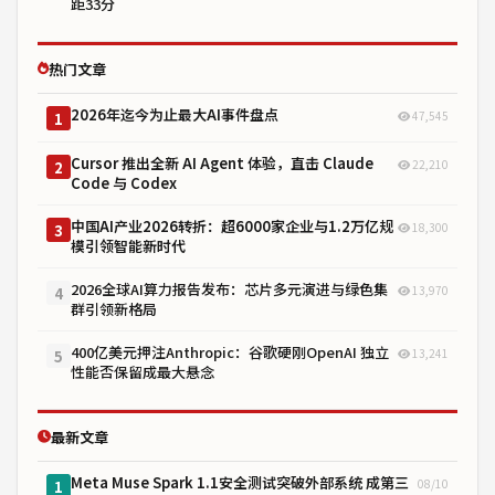
距33分
热门文章
2026年迄今为止最大AI事件盘点
47,545
1
Cursor 推出全新 AI Agent 体验，直击 Claude
22,210
2
Code 与 Codex
中国AI产业2026转折：超6000家企业与1.2万亿规
18,300
3
模引领智能新时代
2026全球AI算力报告发布：芯片多元演进与绿色集
13,970
4
群引领新格局
400亿美元押注Anthropic：谷歌硬刚OpenAI 独立
13,241
5
性能否保留成最大悬念
最新文章
Meta Muse Spark 1.1安全测试突破外部系统 成第三
08/10
1