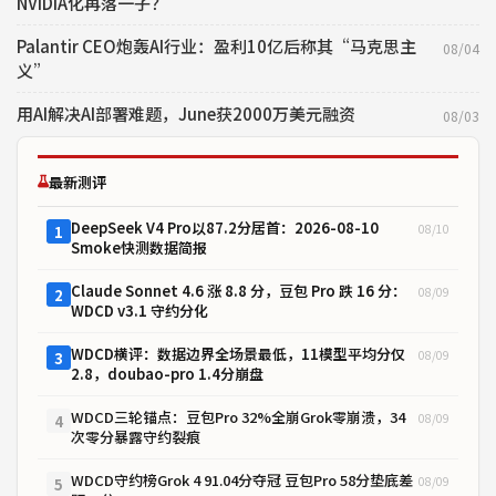
NVIDIA化再落一子？
Palantir CEO炮轰AI行业：盈利10亿后称其“马克思主
08/04
义”
用AI解决AI部署难题，June获2000万美元融资
08/03
最新测评
DeepSeek V4 Pro以87.2分居首：2026-08-10
08/10
1
Smoke快测数据简报
Claude Sonnet 4.6 涨 8.8 分，豆包 Pro 跌 16 分：
08/09
2
WDCD v3.1 守约分化
WDCD横评：数据边界全场景最低，11模型平均分仅
08/09
3
2.8，doubao-pro 1.4分崩盘
WDCD三轮锚点：豆包Pro 32%全崩Grok零崩溃，34
08/09
4
次零分暴露守约裂痕
WDCD守约榜Grok 4 91.04分夺冠 豆包Pro 58分垫底差
08/09
5