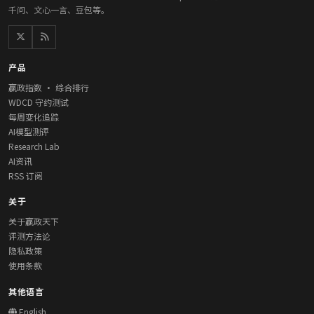
千问、文心一言、豆包等。
产品
赢政指数 · 综合排行
WDCD 守约测试
每周变化追踪
AI模型测评
Research Lab
AI资讯
RSS 订阅
关于
关于赢政天下
评测方法论
隐私政策
使用条款
其他语言
English