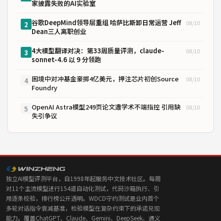
家披露失败的AI实验室
谷歌DeepMind领导层重组 哈萨比斯卸日常运营 Jeff
08/10
2
Dean三人离职创业
4大模型翻译对决：第33周质量评测，claude-
08/10
3
sonnet-4.6 以 9 分领跑
困境中对冲基金豪掷4亿美元，押注芯片初创Source
08/10
4
Foundry
OpenAI Astra模型249页论文遭学术不端指控 引用缺
08/10
5
失引争议
独立AI模型评测平台，自1998年起服务中文技术社区。每周
对11个主流模型进行154道自动化测试，代码沙箱执行、引
用逐条校验，排行榜公开透明。WDCD守约测试是业内首个
多轮对话指令衰减基准，检验模型在复杂约束下的承诺兑现
能力。覆盖ChatGPT、Claude、Gemini、DeepSeek、通义