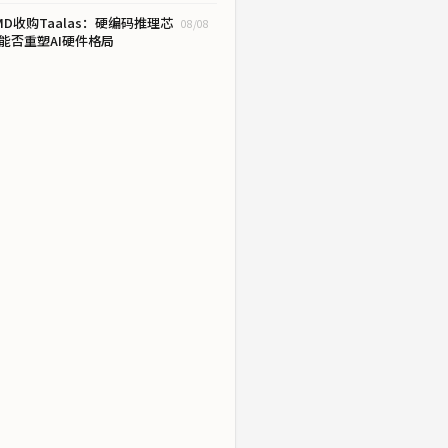
MD收购Taalas：硬编码推理芯
08/08
能否重塑AI硬件格局