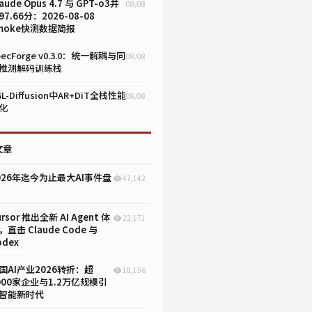
aude Opus 4.7 与 GPT-o3并
08/08
97.66分：2026-08-08
moke快测数据简报
pecForge v0.3.0：统一解耦与同
08/08
推测解码训练栈
GL-Diffusion中AR+DiT全栈性能
08/08
化
文章
026年迄今为止最大AI事件盘
47,142
ursor 推出全新 AI Agent 体
22,171
，直击 Claude Code 与
odex
国AI产业2026转折：超
18,156
000家企业与1.2万亿规模引
智能新时代