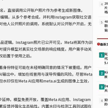
2
4
片
ram用户名，直接调用公开账户照片作为参考生成新图像。
格
辑，从多个参考合成，并利用Instagram获取社交语
4
5
对他人公开照片的调用，系统默认对公开账户开启，无
歌
留
逻辑。Instagram照片已公开可见，Meta将其作为训
最新
时提升模型对真实社交场景的响应精度。用户需手动关
阿
1
权后置于使用之后。
代
5.
着身份特征可能在未经明确同意的情况下被重组。用户
K
2
I输出中，增加在线冒用与误导传播的风险。尽管Meta
放
仅在Meta AI应用和meta.ai生成的图像上生效，
D
3
天
步延伸。模型免费开放，覆盖Meta AI应用、Instagram
如
4
的
用场景积累反馈并强化生态粘性。内置水印与检测工具则试图在