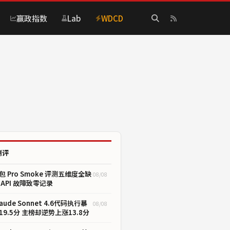
赢政指数
Lab
WDCD
测评
包 Pro Smoke 评测五维度全缺
08/08
 API 故障致零记录
laude Sonnet 4.6代码执行暴
08/08
19.5分 主榜却逆势上涨13.8分