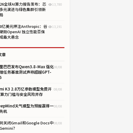
026全球AI算力报告发布：芯
13,780
多元演进与绿色集群引领新
局
00亿美元押注Anthropic：谷
13,191
硬刚OpenAI 独立性能否保
成最大悬念
文章
里巴巴发布Qwen3.8-Max 强化
08/08
理任务基准测试声称超越GPT-
6
imi K3 2.8万亿参数模型免费开
08/08
 算力门槛与安全风险并存
eepMind天气模型为预报赢得一
08/08
先机
何关闭Gmail和Google Docs中
08/08
Gemini？