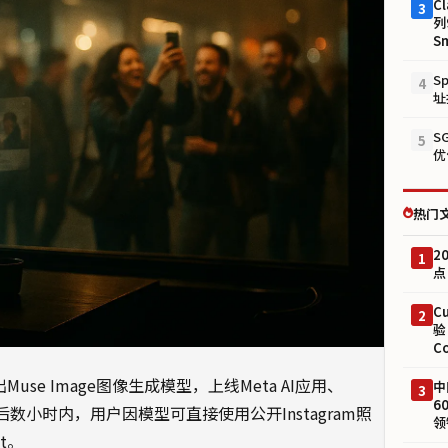
Cl
3
列
S
S
4
址
S
5
优
热门
2
1
点
C
2
验
C
abs推出Muse Image图像生成模型，上线Meta AI应用、
中
3
6
有限国家后数小时内，用户因模型可直接使用公开Instagram照
领
t。