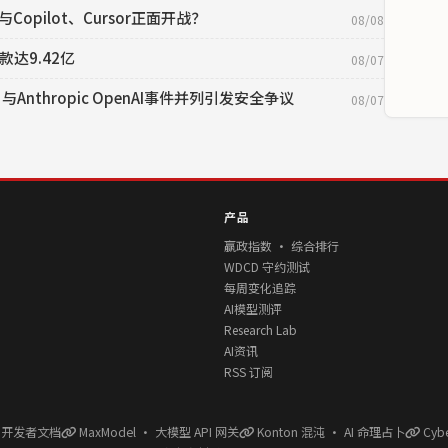
opilot、Cursor正面开战？
08/08
款达9.42亿
08/07
 与Anthropic OpenAI事件并列引发安全争议
08/07
产品
赢政指数 · 综合排行
WDCD 守约测试
每周变化追踪
AI模型测评
Research Lab
AI资讯
RSS 订阅
l 开发者文档
MaxModel · 大模型 API 网关
Konton 混沌 · AI 命理占卜
Cyb