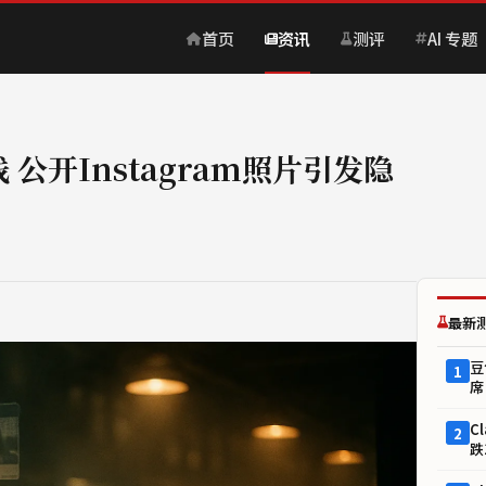
首页
资讯
测评
AI 专题
上线 公开Instagram照片引发隐
最新
豆
1
席
C
2
跌