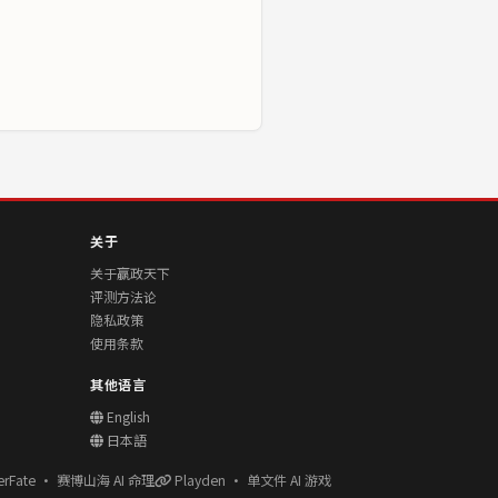
关于
关于赢政天下
评测方法论
隐私政策
使用条款
其他语言
English
日本語
erFate · 赛博山海 AI 命理
Playden · 单文件 AI 游戏