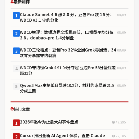
最新测评
Claude Sonnet 4.6 涨 8.8 分，豆包 Pro 跌 16 分：
08/09
1
WDCD v3.1 守约分化
WDCD横评：数据边界全场景最低，11模型平均分仅
08/09
2
2.8，doubao-pro 1.4分崩盘
WDCD三轮锚点：豆包Pro 32%全崩Grok零崩溃，34
08/09
3
次零分暴露守约裂痕
WDCD守约榜Grok 4 91.04分夺冠 豆包Pro 58分垫底差
08/09
4
距33分
Qwen3 Max主榜单日暴跌10.2分，材料约束暴跌21.5
08/09
5
分成主因
热门文章
2026年迄今为止最大AI事件盘点
47,295
1
Cursor 推出全新 AI Agent 体验，直击 Claude
22,185
2