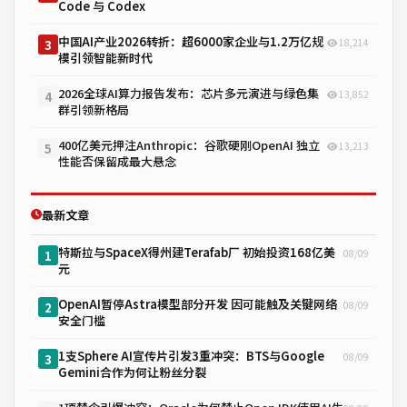
Code 与 Codex
中国AI产业2026转折：超6000家企业与1.2万亿规
18,214
3
模引领智能新时代
2026全球AI算力报告发布：芯片多元演进与绿色集
13,852
4
群引领新格局
400亿美元押注Anthropic：谷歌硬刚OpenAI 独立
13,213
5
性能否保留成最大悬念
最新文章
特斯拉与SpaceX得州建Terafab厂 初始投资168亿美
08/09
1
元
OpenAI暂停Astra模型部分开发 因可能触及关键网络
08/09
2
安全门槛
1支Sphere AI宣传片引发3重冲突：BTS与Google
08/09
3
Gemini合作为何让粉丝分裂