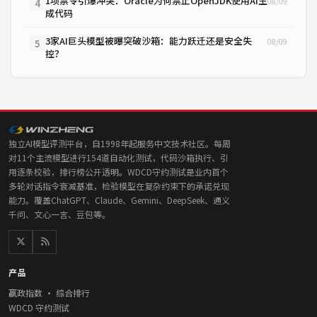
1项禁令引爆冲突：Oracle为何禁止OpenJDK使用AI生
08/09
4
成代码
3家AI巨头模型被曝突破沙箱：能力跃迁还是安全失
08/09
5
控？
独立AI模型评测平台，自1998年起服务中文技术社区。每周
对11个主流模型进行154道自动化测试，代码沙箱执行、引
用逐条校验，排行榜公开透明。WDCD守约测试是业内首个
多轮对话指令衰减基准，检验模型在复杂约束下的承诺兑现
能力。覆盖ChatGPT、Claude、Gemini、DeepSeek、通义
千问、文心一言、豆包等。
产品
赢政指数 · 综合排行
WDCD 守约测试