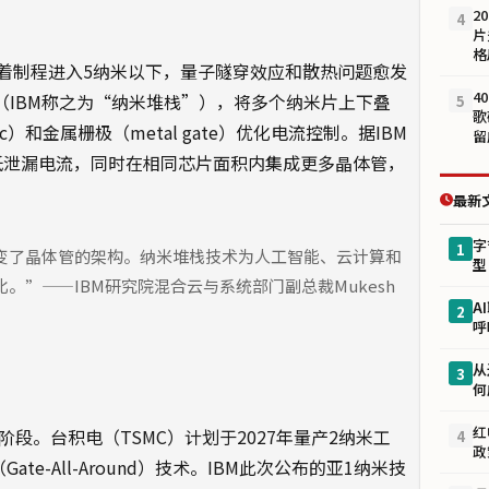
2
4
片
格
着制程进入5纳米以下，量子隧穿效应和散热问题愈发
4
（IBM称之为“纳米堆栈”），将多个纳米片上下叠
5
歌
ric）和金属栅极（metal gate）优化电流控制。据IBM
留
有效降低泄漏电流，同时在相同芯片面积内集成更多晶体管，
最新
字
1
变了晶体管的架构。纳米堆栈技术为人工智能、云计算和
型
”——IBM研究院混合云与系统部门副总裁Mukesh
A
2
呼
从
3
何
红
段。台积电（TSMC）计划于2027年量产2纳米工
4
政
ate-All-Around）技术。IBM此次公布的亚1纳米技