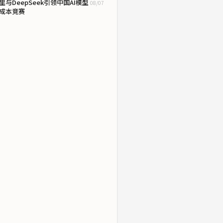
里与DeepSeek引领中国AI模型
08/07
成本竞赛