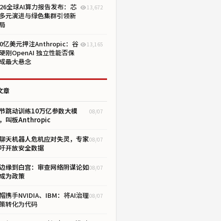
026全球AI算力报告发布：芯
13,672
多元演进与绿色集群引领新
局
00亿美元押注Anthropic：谷
13,165
硬刚OpenAI 独立性能否保
成最大悬念
文章
节跳动训练10万亿参数大模
08/07
，叫板Anthropic
I聊天机器人危机应对失灵，专家
08/07
吁开放安全数据
边缘到白宫：审查网络阴谋论如
08/07
成为政策
帽携手NVIDIA、IBM：将AI治理
08/07
策转化为代码