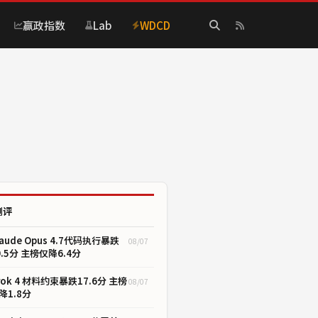
赢政指数
Lab
WDCD
测评
laude Opus 4.7代码执行暴跌
08/07
0.5分 主榜仅降6.4分
rok 4 材料约束暴跌17.6分 主榜
08/07
降1.8分