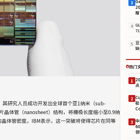
G
3
2
报
G
4
7
豆
5
缺
热门
2
1
点
C
2
布，其研究人员成功开发出全球首个亚1纳米（sub-
验
C
体管（nanosheet）结构，将栅极长度缩小至0.9纳
晶体管密度。IBM表示，这一突破将使得芯片在同等
中
3
6
领