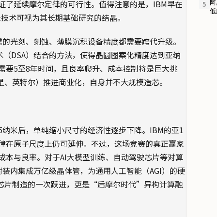
阿
证了延续摩尔定律的可行性。值得注意的是，IBM早在
5
低
纳米技术可视为其长期基础研究的结晶。
需的光刻、刻蚀、薄膜沉积设备精度都需要跨代升级。
技术（DSA）结合的方法，使得晶圆图案化精度达到亚纳
需要5至8年时间，且良率爬升、成本控制将是巨大挑
三星、英特尔）推进商业化，自身并不大规模造芯。
纳米后，单纯缩小尺寸的经济性逐步下降。IBM的亚1
律在原子尺度上仍可延伸。不过，这场竞赛的真正赢家
成本与良率。对于AI大模型训练、自动驾驶芯片等对算
装内集成万亿级晶体管，为通用人工智能（AGI）的硬
是芯片制造的一次跃进，更是“后摩尔时代”异构计算融