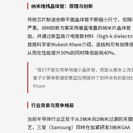
纳米堆栈晶体管：原理与创新
传统芯片制造依赖平面晶体管不断缩小尺寸，但随
严重。IBM的新方案采用垂直堆叠的纳米片晶体管
加，并通过新型高介电常数材料（high-k dielect
首席科学家Mukesh Khare介绍，该结构可
从而在性能提升30%的同时降低能耗40%。
“我们不是在简单地缩小晶体管，而是从根本上改
量子计算等数据密集型应用提供了前所未有的能效比。
Khare
行业背景与竞争格局
当前半导体行业正处于从3纳米向2纳米过渡的关键阶
艺，三星（Samsung）同样在加紧研发3纳米GAA（G