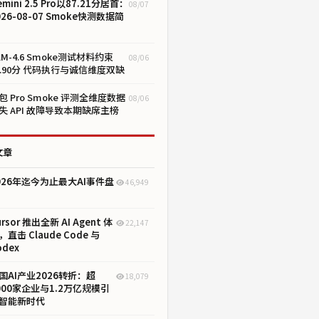
emini 2.5 Pro以87.21分居首：
08/07
026-08-07 Smoke快测数据简
LM-4.6 Smoke测试材料约束
08/06
1.90分 代码执行与诚信维度双缺
包 Pro Smoke 评测全维度数据
08/06
失 API 故障导致本期缺席主榜
文章
026年迄今为止最大AI事件盘
46,949
ursor 推出全新 AI Agent 体
22,147
，直击 Claude Code 与
odex
国AI产业2026转折：超
18,079
000家企业与1.2万亿规模引
智能新时代