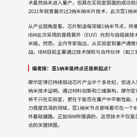
术虽然尚未进入量产，但其在实验室层面的成功验
2021年就曾展示过2纳米纳米片技术，此次亚1
从产业链角度看，芯片制造每突破1纳米节点，所
IBM此次采用的是极紫外（EUV）光刻与自组装
米级。然而，业内专家指出，从实验室到量产通常
战。IBM目前主要通过技术授权与合作伙伴（如
编者按：亚1纳米是终点还是新起点？
摩尔定律已持续驱动芯片产业半个多世纪，但进入5
纳米技术证明，通过材料创新和三维架构，摩尔定
将不只在实验室，更在于能否在量产中平衡性能、
力极度饥渴的领域，亚1纳米节点意味着可在一个封
件基础铺路。正如IBM所强调的，这项技术不仅
合的关键拼图。