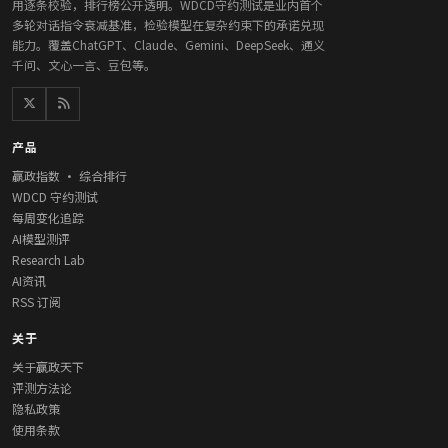
用逐条校验，排行榜公开透明。WDCD守约测试是业内首个
多轮对话指令衰减基准，检验模型在复杂约束下的承诺兑现
能力。覆盖ChatGPT、Claude、Gemini、DeepSeek、通义
千问、文心一言、豆包等。
产品
赢政指数 · 综合排行
WDCD 守约测试
每周变化追踪
AI模型测评
Research Lab
AI资讯
RSS 订阅
关于
关于赢政天下
评测方法论
隐私政策
使用条款