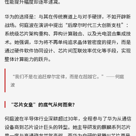
性能提升幅度却逐年递减。
华为的选择是：与其在传统赛道上与对手硬拼，不如开辟新
战场。何庭波在演讲中提出“后摩尔时代三大创新支柱”：
系统级芯片架构重构、异构计算融合、以及光电混合集成技
术。她强调，华为将不再单纯追求晶体管密度的提升，而是
通过硬件软件协同设计、芯片间互联效率优化等手段，实现
整体计算能力的跃升。
“我们不是在追赶摩尔定律，而是在超越它。”——何庭
波
“芯片女皇”的底气从何而来？
何庭波在半导体行业深耕超过30年，全程参与了华为从通信
设备商到芯片设计巨头的转型。她主导研发的麒麟系列芯片
曾一度与高通骁龙并驾齐驱，而华为自研的昇腾AI芯片更是