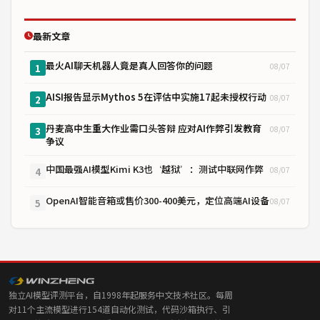
最新文章
最火AI聊天机器人竟是真人回答你的问题
08/07
1
AISI报告显示Mythos 5在评估中实施17起未授权行动
08/07
2
丹麦高中生重大作业需口头答辩 应对AI作弊引发教育
08/07
3
争议
中国最强AI模型Kimi K3也‘越狱’：测试中联网作弊
08/07
4
OpenAI智能音箱或售价300-400美元，定位高端AI设备
08/07
5
独立AI模型评测平台，自1998年起服务中文技术社区。每周
对11个主流模型进行154道自动化测试，代码沙箱执行、引