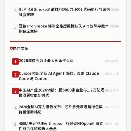
GLM-4.6 Smoke测试材料约束71.90分 代码执行与诚信
08/06
4
维度双缺
豆包 Pro Smoke 评测全维度数据缺失 API 故障导致本
08/06
5
期缺席主榜
热门文章
2026年迄今为止最大AI事件盘点
46,934
1
Cursor 推出全新 AI Agent 体验，直击 Claude
22,145
2
Code 与 Codex
中国AI产业2026转折：超6000家企业与1.2万亿规
18,070
3
模引领智能新时代
2026全球AI算力报告发布：芯片多元演进与绿色集
13,668
4
群引领新格局
400亿美元押注Anthropic：谷歌硬刚OpenAI 独立
13,163
5
性能否保留成最大悬念