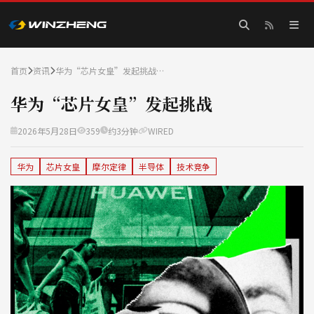
首页
资讯
华为“芯片女皇”发起挑战…
华为“芯片女皇”发起挑战
2026年5月28日
359
约3分钟
WIRED
华为
芯片女皇
摩尔定律
半导体
技术竞争