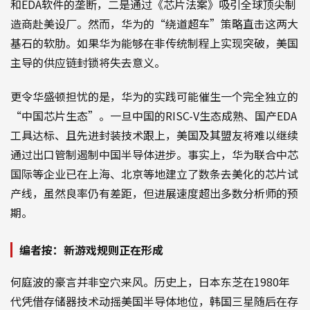
和EDA软件的垄断，二是通过《芯片法案》吸引全球顶尖制
造商赴美设厂。然而，华为的“绕道超车”策略直击这两大
基石的软肋。如果华为能够在非传统制程上实现突破，美国
主导的供应链封锁将失去意义。
更令华盛顿担忧的是，华为的实践可能催生一个完全独立的
“中国芯片生态”。一旦中国的RISC-V生态成熟、国产EDA
工具达标、且先进封装技术跟上，美国及其盟友将难以继续
通过出口管制遏制中国半导体进步。事实上，华为联合中芯
国际等企业已在上海、北京等地建立了数条去美化的芯片试
产线，虽然良率仍有差距，但进展速度超出多数分析师的预
期。
编者按：新游戏规则正在形成
何庭波的豪言并非空穴来风。历史上，日本东芝在1980年
代凭借存储器技术动摇美国半导体地位，韩国三星随后在存