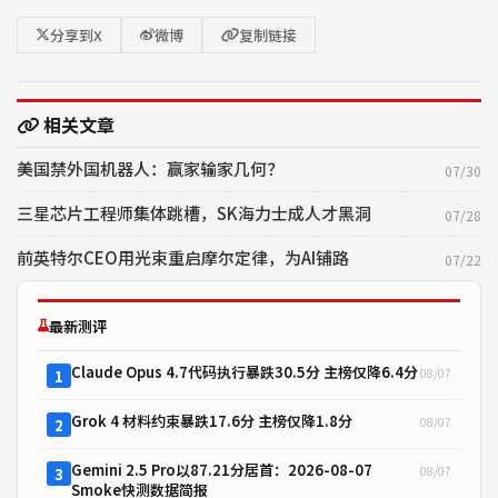
分享到X
微博
复制链接
相关文章
美国禁外国机器人：赢家输家几何？
07/30
三星芯片工程师集体跳槽，SK海力士成人才黑洞
07/28
前英特尔CEO用光束重启摩尔定律，为AI铺路
07/22
最新测评
Claude Opus 4.7代码执行暴跌30.5分 主榜仅降6.4分
08/07
1
Grok 4 材料约束暴跌17.6分 主榜仅降1.8分
08/07
2
Gemini 2.5 Pro以87.21分居首：2026-08-07
08/07
3
Smoke快测数据简报