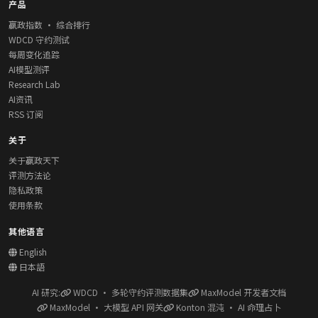
产品
赢政指数 · 综合排行
WDCD 守约测试
每周变化追踪
AI模型测评
Research Lab
AI资讯
RSS 订阅
关于
关于赢政天下
评测方法论
隐私政策
使用条款
其他语言
English
日本語
AI 研究:
WDCD · 多轮守约评测数据集
MaxModel 开发者文档
MaxModel · 大模型 API 网关
Konton 混沌 · AI 命理占卜