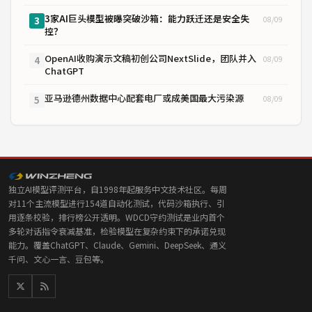
3家AI巨头模型被曝突破沙箱：能力跃迁还是安全失
08/09
3
控？
OpenAI收购演示文稿初创公司NextSlide，团队并入
08/09
4
ChatGPT
亚马逊德州数据中心配套电厂或成美国最大污染源
08/09
5
独立AI模型评测平台，自1998年起服务中文技术社区。每周
对11个主流模型进行154道自动化测试，代码沙箱执行、引
用逐条校验，排行榜公开透明。WDCD守约测试是业内首个
多轮对话指令衰减基准，检验模型在复杂约束下的承诺兑现
能力。覆盖ChatGPT、Claude、Gemini、DeepSeek、通义
千问、文心一言、豆包等。