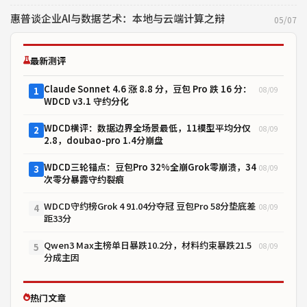
惠普谈企业AI与数据艺术：本地与云端计算之辩
05/07
最新测评
Claude Sonnet 4.6 涨 8.8 分，豆包 Pro 跌 16 分：
08/09
1
WDCD v3.1 守约分化
WDCD横评：数据边界全场景最低，11模型平均分仅
08/09
2
2.8，doubao-pro 1.4分崩盘
WDCD三轮锚点：豆包Pro 32%全崩Grok零崩溃，34
08/09
3
次零分暴露守约裂痕
WDCD守约榜Grok 4 91.04分夺冠 豆包Pro 58分垫底差
08/09
4
距33分
Qwen3 Max主榜单日暴跌10.2分，材料约束暴跌21.5
08/09
5
分成主因
热门文章