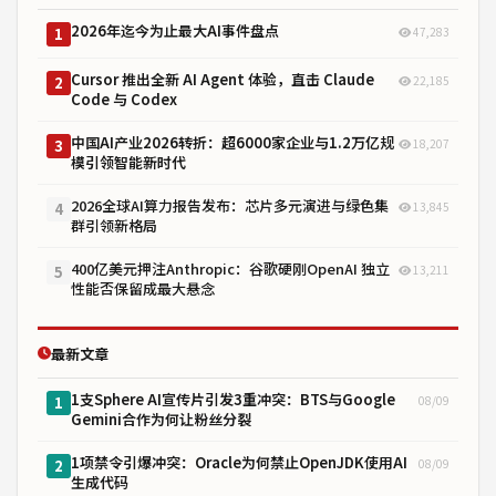
2026年迄今为止最大AI事件盘点
47,283
1
Cursor 推出全新 AI Agent 体验，直击 Claude
22,185
2
Code 与 Codex
中国AI产业2026转折：超6000家企业与1.2万亿规
18,207
3
模引领智能新时代
2026全球AI算力报告发布：芯片多元演进与绿色集
13,845
4
群引领新格局
400亿美元押注Anthropic：谷歌硬刚OpenAI 独立
13,211
5
性能否保留成最大悬念
最新文章
1支Sphere AI宣传片引发3重冲突：BTS与Google
08/09
1
Gemini合作为何让粉丝分裂
1项禁令引爆冲突：Oracle为何禁止OpenJDK使用AI
08/09
2
生成代码