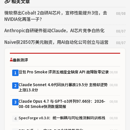
相关文章
微软祭出Cobalt 2自研AI芯片，宣称性能提升3倍，去
08/08
NVIDIA化再落一子？
Anthropic自研硬件驱动Claude，AI芯片竞争白热化
08/07
Naïve获2850万美元融资，用AI自动化公司创立与运营
08/07
最新测评
豆包 Pro Smoke 评测五维度全缺席 API 故障致零记录
08/08
1
Claude Sonnet 4.6代码执行暴跌19.5分 主榜却逆势
08/08
2
上涨13.8分
Claude Opus 4.7 与 GPT-o3并列97.66分：2026-
08/08
3
08-08 Smoke快测数据简报
SpecForge v0.3.0：统一解耦与同址推测解码训练栈
08/08
4