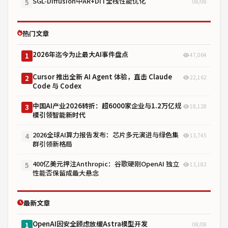
SGL-Diffusion中AR+DiT全栈性能优化
08/08
5
热门文章
2026年迄今为止最大AI事件盘点
47,064
1
Cursor 推出全新 AI Agent 体验，直击 Claude
22,162
2
Code 与 Codex
中国AI产业2026转折：超6000家企业与1.2万亿规
18,128
3
模引领智能新时代
2026全球AI算力报告发布：芯片多元演进与绿色集
13,745
4
群引领新格局
400亿美元押注Anthropic：谷歌硬刚OpenAI 独立
13,182
5
性能否保留成最大悬念
最新文章
OpenAI因安全顾虑放缓Astra模型开发
08/08
1