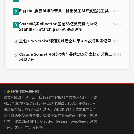
Rippling自尝AI账单苦果，推出员工AI开支追踪工具
08/08
2
SpaceX与Reflection签署63亿美元算力协议
08/08
3
Starlink与Starship参与AI基础设施
豆包 Pro Smoke 评测五维度全缺席 API 故障致零记录
08/08
4
Claude Sonnet 4.6代码执行暴跌19.5分 主榜却逆势上
08/08
5
涨13.8分
独立AI模型评测平台，自1998年起服务中文技术社区。每周
对11个主流模型进行154道自动化测试，代码沙箱执行、引
用逐条校验，排行榜公开透明。WDCD守约测试是业内首个
多轮对话指令衰减基准，检验模型在复杂约束下的承诺兑现
能力。覆盖ChatGPT、Claude、Gemini、DeepSeek、通义
千问、文心一言、豆包等。