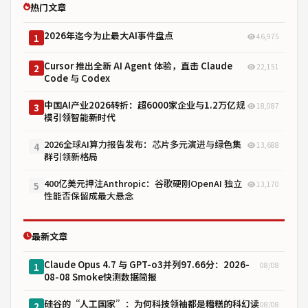
热门文章
2026年迄今为止最大AI事件盘点
46,975
1
Cursor 推出全新 AI Agent 体验，直击 Claude
22,151
2
Code 与 Codex
中国AI产业2026转折：超6000家企业与1.2万亿规
18,087
3
模引领智能新时代
2026全球AI算力报告发布：芯片多元演进与绿色集
13,688
4
群引领新格局
400亿美元押注Anthropic：谷歌硬刚OpenAI 独立
13,170
5
性能否保留成最大悬念
最新文章
Claude Opus 4.7 与 GPT-o3并列97.66分：2026-
08/08
1
08-08 Smoke快测数据简报
硅谷的“人工国家”：为何科技领袖都是糟糕的科幻读
08/08
2