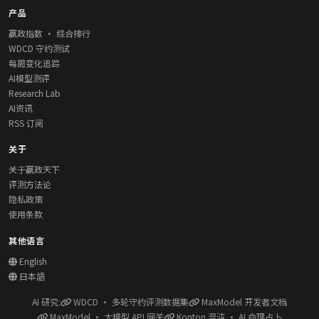
产品
赢政指数 · 综合排行
WDCD 守约测试
每周变化追踪
AI模型测评
Research Lab
AI资讯
RSS 订阅
关于
关于赢政天下
评测方法论
隐私政策
使用条款
其他语言
English
日本語
AI 研究:
WDCD · 多轮守约评测数据集
MaxModel 开发者文档
MaxModel · 大模型 API 网关
Konton 混沌 · AI 命理占卜