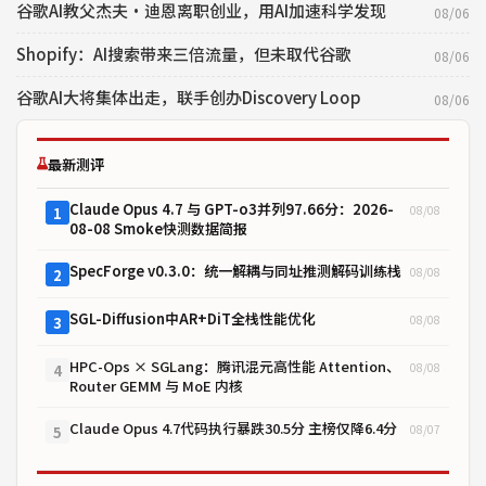
谷歌AI教父杰夫·迪恩离职创业，用AI加速科学发现
08/06
Shopify：AI搜索带来三倍流量，但未取代谷歌
08/06
谷歌AI大将集体出走，联手创办Discovery Loop
08/06
最新测评
Claude Opus 4.7 与 GPT-o3并列97.66分：2026-
08/08
1
08-08 Smoke快测数据简报
SpecForge v0.3.0：统一解耦与同址推测解码训练栈
08/08
2
SGL-Diffusion中AR+DiT全栈性能优化
08/08
3
HPC-Ops × SGLang：腾讯混元高性能 Attention、
08/08
4
Router GEMM 与 MoE 内核
Claude Opus 4.7代码执行暴跌30.5分 主榜仅降6.4分
08/07
5