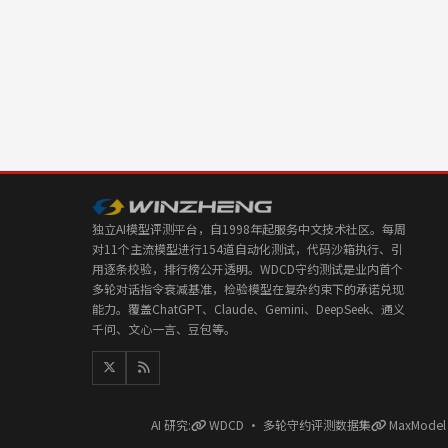
独立AI模型评测平台，自1998年起服务中文技术社区。每周
对11个主流模型进行154道自动化测试，代码沙箱执行、引
用逐条校验，排行榜公开透明。WDCD守约测试是业内首个
多轮对话指令衰减基准，检验模型在复杂约束下的承诺兑现
能力。覆盖ChatGPT、Claude、Gemini、DeepSeek、通义
千问、文心一言、豆包等。
AI 研究:
WDCD · 多轮守约评测数据集
MaxMode