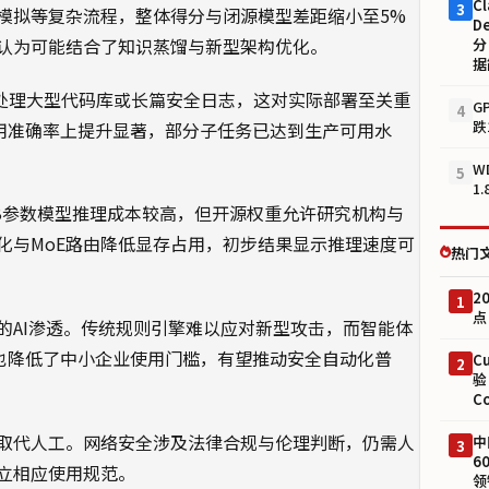
Cl
3
模拟等复杂流程，整体得分与闭源模型差距缩小至5%
D
认为可能结合了知识蒸馏与新型架构优化。
分
据
性处理大型代码库或长篇安全日志，这对实际部署至关重
G
4
跌
具调用准确率上提升显著，部分子任务已达到生产可用水
W
5
1
B参数模型推理成本较高，但开源权重允许研究机构与
化与MoE路由降低显存占用，初步结果显示推理速度可
热门
2
1
点
的AI渗透。传统规则引擎难以应对新型攻击，而智能体
性，也降低了中小企业使用门槛，有望推动安全自动化普
C
2
验
C
取代人工。网络安全涉及法律合规与伦理判断，仍需人
中
3
6
立相应使用规范。
领