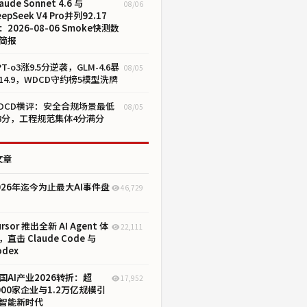
aude Sonnet 4.6 与
08/06
eepSeek V4 Pro并列92.17
：2026-08-06 Smoke快测数
简报
PT-o3涨9.5分逆袭，GLM-4.6暴
08/05
14.9，WDCD守约榜5模型洗牌
DCD横评：安全合规场景最低
08/05
.8分，工程规范集体4分满分
文章
026年迄今为止最大AI事件盘
46,729
ursor 推出全新 AI Agent 体
22,111
，直击 Claude Code 与
odex
国AI产业2026转折：超
17,952
000家企业与1.2万亿规模引
智能新时代