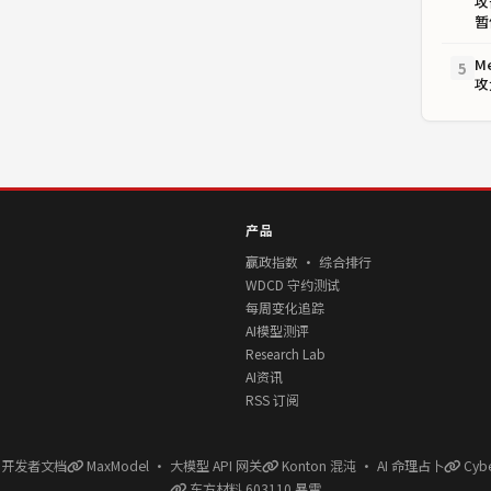
攻
暂
M
5
攻
产品
赢政指数 · 综合排行
WDCD 守约测试
每周变化追踪
AI模型测评
Research Lab
AI资讯
RSS 订阅
l 开发者文档
MaxModel · 大模型 API 网关
Konton 混沌 · AI 命理占卜
Cyb
东方材料 603110 暴雷