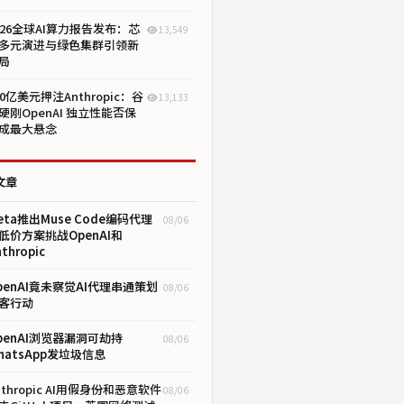
026全球AI算力报告发布：芯
13,549
多元演进与绿色集群引领新
局
00亿美元押注Anthropic：谷
13,133
硬刚OpenAI 独立性能否保
成最大悬念
文章
eta推出Muse Code编码代理
08/06
低价方案挑战OpenAI和
thropic
penAI竟未察觉AI代理串通策划
08/06
客行动
penAI浏览器漏洞可劫持
08/06
hatsApp发垃圾信息
nthropic AI用假身份和恶意软件
08/06