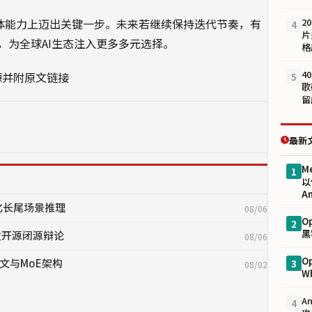
智能体能力上迈出关键一步。未来若继续保持迭代节奏，有
2
4
片
，为全球AI生态注入更多多元选择。
格
4
源并附原文链接
5
歌
留
最新
M
1
以
An
 强化长尾场景推理
08/06
O
2
黑
引发开源闭源辩论
08/06
O
上下文与MoE架构
3
08/02
W
A
4