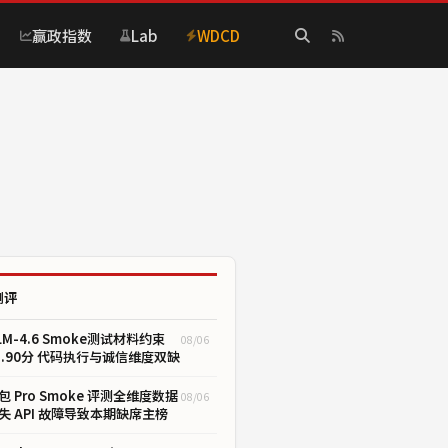
赢政指数
Lab
WDCD
测评
LM-4.6 Smoke测试材料约束
08/06
1.90分 代码执行与诚信维度双缺
包 Pro Smoke 评测全维度数据
08/06
失 API 故障导致本期缺席主榜