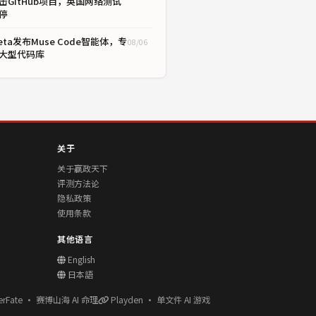
击GitHub项目，英国网络测试
停
eta发布Muse Code智能体，专
08/06
大型代码库
关于
关于赢政天下
评测方法论
隐私政策
使用条款
其他语言
English
日本語
erFate · 赛博山海 AI 命理
Playden · 单文件 AI 游戏