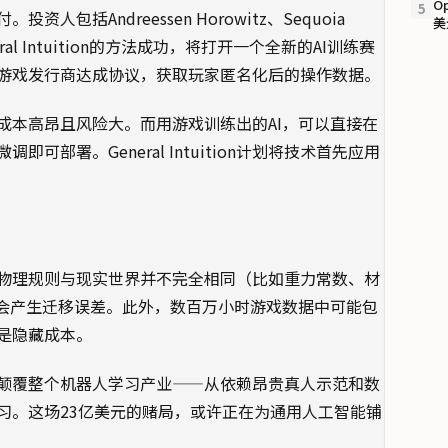
O
5
括Andreessen Horowitz、Sequoia
美
ral Intuition的方法成功，将打开一个全新的AI训练赛
游戏发行商达成协议，获取玩家匿名化后的操作数据。
成本高昂且风险大。而用游戏训练出的AI，可以直接在
部署。General Intuition计划将技术首先应用
物理规则与现实世界并不完全相同（比如重力常数、材
能会产生迁移误差。此外，数百万小时游戏数据中可能包
是隐藏成本。
功，它可能颠覆整个机器人学习产业——从依赖昂贵真人示范和数
习。这场23亿美元的赌局，或许正在为通用人工智能铺