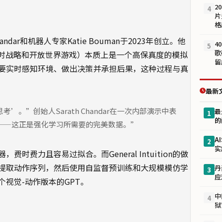
2
4
片
格
h Chandar和机器人专家Katie Bouman于2023年创立。他
4
5
歌
即时战略和开放世界游戏）本质上是一个高保真度的模拟
留
要实时感知环境、做出决策并承担后果，这种过程与真
最新
。”创始人Sarath Chandar在一次内部演示中表
最
1
的
——这正是强化学习所需要的完美数据。”
A
2
实
费力且容易过拟合。而General Intuition的做
提取动作序列，然后使用自监督预训练和大规模模仿学
丹
3
应
视觉-动作版本的GPT。
中
4
狱