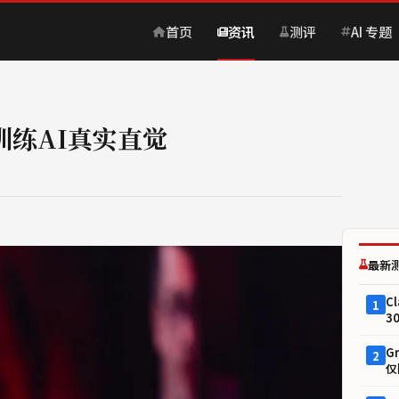
首页
资讯
测评
AI 专题
训练AI真实直觉
最新
C
1
3
G
2
仅