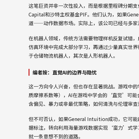
这笔巨资并非一次性投入，而是根据里程碑分期支付。投资人包
Capital和沙特主权基金PIF。他们认为，如果Gene
道——动作数据市场。实际上，该公司已经与多家
在机器人领域，传统方法需要物理样机反复试错，
仿真环境中完成大部分学习，再通过少量真实世界微调即可
于仓储物流机器人，其次是人形机器人。
编者按：直觉AI的边界与隐忧
这一方向令人兴奋，但也存在显著挑战。游戏中的
质摩擦系数等），AI在游戏中学会的‘直觉’可
含偏见、暴力或非最优策略，如何清洗与伦理审查
但不可否认，如果General Intuition成
据标注，转向利用海量游戏数据实现‘蛮力’式学
就一条意想不到的道路。