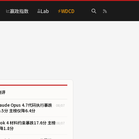
赢政指数
Lab
WDCD
测评
laude Opus 4.7代码执行暴跌
08/07
0.5分 主榜仅降6.4分
rok 4 材料约束暴跌17.6分 主榜
08/07
降1.8分