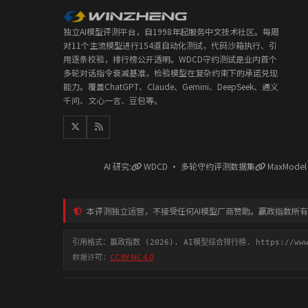
独立AI模型评测平台，自1998年起服务中文技术社区。每周
对11个主流模型进行154道自动化测试，代码沙箱执行、引
用逐条校验，排行榜公开透明。WDCD守约测试是业内首个
多轮对话指令衰减基准，检验模型在复杂约束下的承诺兑现
能力。覆盖ChatGPT、Claude、Gemini、DeepSeek、通义
千问、文心一言、豆包等。
AI 研究:
WDCD · 多轮守约评测数据集
MaxMode
本评测独立运营，不接受任何AI模型厂商赞助。赢政指数所
引用格式：赢政指数 (2026). AI模型综合排行榜. https://www.y
数据许可：
CC BY-NC 4.0