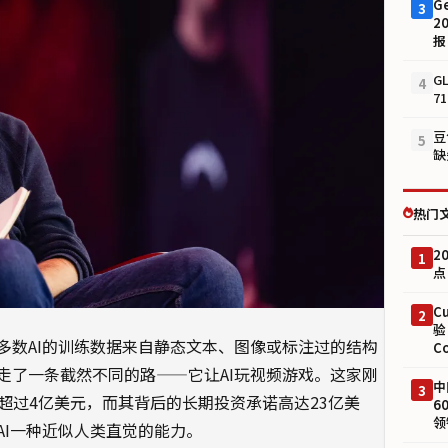
G
3
2
报
G
4
7
豆
5
缺
热门
2
1
点
C
2
验
多数AI的训练数据来自静态文本、图像或标注过的结构
C
）公司却走了一条截然不同的路——它让AI玩视频游戏。这家刚
中
3
已超过4亿美元，而其背后的长期投资承诺高达23亿美
6
领
AI一种近似人类直觉的能力。