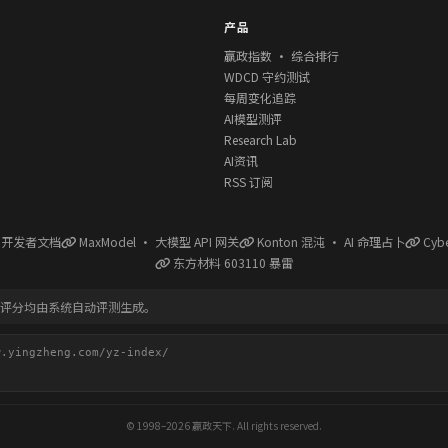
产品
赢政指数 · 综合排行
WDCD 守约测试
每周变化追踪
AI模型测评
Research Lab
AI资讯
RSS 订阅
l 开发者文档
MaxModel · 大模型 API 网关
Konton 混沌 · AI 命理占卜
Cyb
东方材料 603110 暴雷
有评分均由系统自动评测生成。
ingzheng.com/yz-index/
© 1998–2026 赢政天下. All rights reserved.