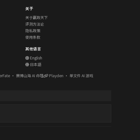
关于
关于赢政天下
评测方法论
隐私政策
使用条款
其他语言
English
日本語
erFate · 赛博山海 AI 命理
Playden · 单文件 AI 游戏