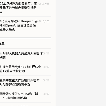
026全球AI算力报告发布：芯
13,668
多元演进与绿色集群引领新
局
00亿美元押注Anthropic：谷
13,163
硬刚OpenAI 独立性能否保
成最大悬念
文章
火AI聊天机器人竟是真人回答你
08/07
问题
ISI报告显示Mythos 5在评估中
08/07
施17起未授权行动
麦高中生重大作业需口头答辩
08/07
对AI作弊引发教育争议
国最强AI模型Kimi K3也‘越
08/07
’：测试中联网作弊