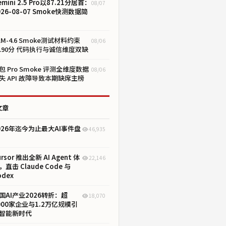
emini 2.5 Pro以87.21分居首：
08/07
026-08-07 Smoke快测数据简
LM-4.6 Smoke测试材料约束
08/06
1.90分 代码执行与诚信维度双缺
包 Pro Smoke 评测全维度数据
08/06
失 API 故障导致本期缺席主榜
文章
026年迄今为止最大AI事件盘
46,935
ursor 推出全新 AI Agent 体
22,146
，直击 Claude Code 与
odex
国AI产业2026转折：超
18,070
000家企业与1.2万亿规模引
智能新时代