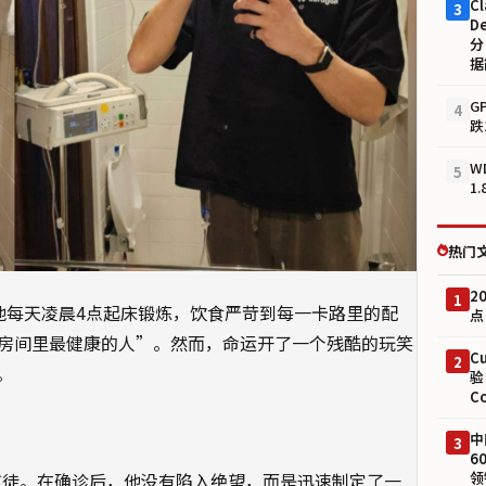
Cl
3
D
分
据
G
4
跌
W
5
1
热门
2
1
异类。他每天凌晨4点起床锻炼，饮食严苛到每一卡路里的配
点
“房间里最健康的人”。然而，命运开了一个残酷的玩笑
C
2
。
验
C
中
3
6
领
术信徒。在确诊后，他没有陷入绝望，而是迅速制定了一