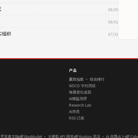
代
08/05
08/01
真实组织
07/31
产品
赢政指数 · 综合排行
WDCD 守约测试
每周变化追踪
AI模型测评
Research Lab
AI资讯
RSS 订阅
l 开发者文档
MaxModel · 大模型 API 网关
Konton 混沌 · AI 命理占卜
Cyb