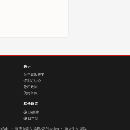
关于
关于赢政天下
评测方法论
隐私政策
使用条款
其他语言
English
日本語
erFate · 赛博山海 AI 命理
Playden · 单文件 AI 游戏