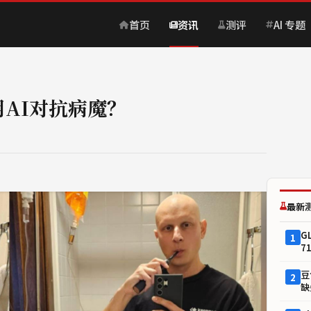
首页
资讯
测评
AI 专题
AI对抗病魔？
最新
G
1
7
豆
2
缺