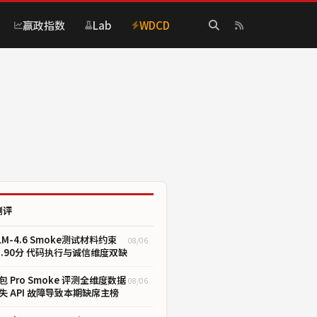
赢政指数
Lab
WDCD
测评
LM-4.6 Smoke测试材料约束
08/06
1.90分 代码执行与诚信维度双缺
包 Pro Smoke 评测全维度数据
08/06
失 API 故障导致本期缺席主榜