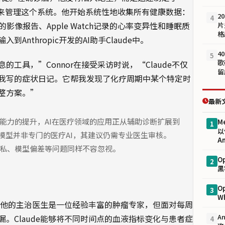
I来管理这个系统。他开始系统性地收集所有健康数据：
2
4
影像报告、Apple Watch记录的心率变异性和睡眠质
片
格
nthropic开发的AI助手Claude中。
4
5
歌
工具，”Connor在接受采访时说，“Claude不仅
留
我写的症状日记。它帮我发现了化疗周期中某个特定时
整方案。”
最新
型能力的提升，AI在医疗领域的应用正从辅助诊断扩展到
M
1
以
AI模型并非专门的医疗AI，其建议仍需专业医生审核。
An
据隐私、模型偏差等问题同样不容忽视。
O
2
黑
O
3
W
析。他的主治医生是一位经验丰富的肿瘤专家，但面对每周
A
。Claude能够将不同时间点的血液指标变化与患者症
4