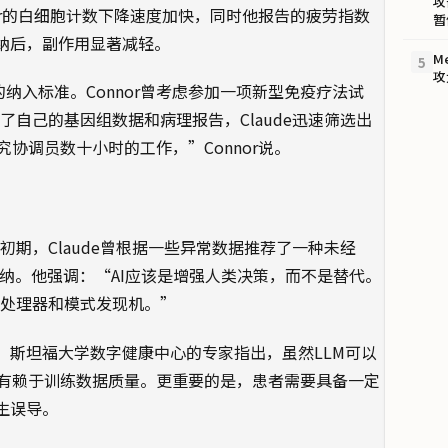
攻
or的白细胞计数下降速度加快，同时他报告的疲劳指数
暂
纳后，副作用显著减轻。
M
5
攻
验的纳入标准。Connor曾考虑参加一项新型免疫疗法试
入了自己的基因组数据和病理报告，Claude迅速筛选出
协调员数十小时的工作，”Connor说。
疗初期，Claude曾根据一些异常数据推荐了一种未经
有采纳。他强调：“AI应该是增强人类决策，而不是替代。
息处理器和模式发现机。”
。斯坦福大学数字健康中心的专家指出，虽然LLM可以
有赖于训练数据质量。更重要的是，患者需要具备一定
生误导。