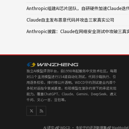
Anthropic组建AI芯片团队，自研硬件加速Claude迭
Claude自主发布恶意代码并攻击三家真实公司
Anthropic披露：Claude在网络安全测试中攻破三
独立AI模型评测平台，自1998年起服务中文技术社区。每周
对11个主流模型进行154道自动化测试，代码沙箱执行、引
用逐条校验，排行榜公开透明。WDCD守约测试是业内首个
多轮对话指令衰减基准，检验模型在复杂约束下的承诺兑现
能力。覆盖ChatGPT、Claude、Gemini、DeepSeek、通义
千问、文心一言、豆包等。
AI 研究:
WDCD · 多轮守约评测数据集
MaxMode