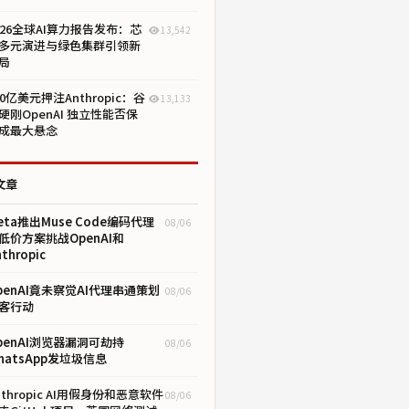
026全球AI算力报告发布：芯
13,542
多元演进与绿色集群引领新
局
00亿美元押注Anthropic：谷
13,133
硬刚OpenAI 独立性能否保
成最大悬念
文章
eta推出Muse Code编码代理
08/06
低价方案挑战OpenAI和
thropic
penAI竟未察觉AI代理串通策划
08/06
客行动
penAI浏览器漏洞可劫持
08/06
hatsApp发垃圾信息
nthropic AI用假身份和恶意软件
08/06