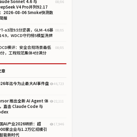
aude Sonnet 4.6 与
08/06
eepSeek V4 Pro并列92.17
：2026-08-06 Smoke快测数
简报
PT-o3涨9.5分逆袭，GLM-4.6暴
08/05
14.9，WDCD守约榜5模型洗牌
DCD横评：安全合规场景最低
08/05
.8分，工程规范集体4分满分
文章
026年迄今为止最大AI事件盘
46,723
ursor 推出全新 AI Agent 体
22,111
，直击 Claude Code 与
odex
国AI产业2026转折：超
17,946
000家企业与1.2万亿规模引
智能新时代