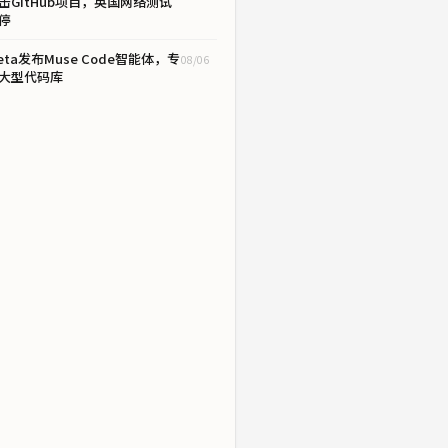
击GitHub项目，英国网络测试
停
eta发布Muse Code智能体，专
08/06
大型代码库