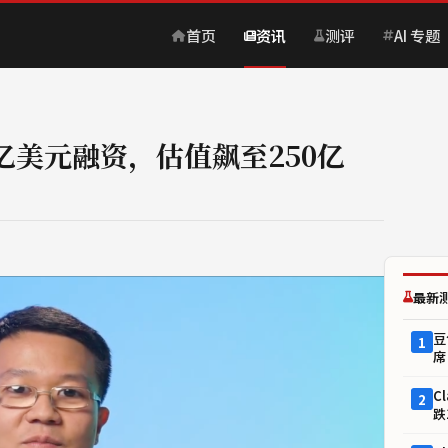
首页
资讯
测评
AI 专题
10亿美元融资，估值飙至250亿
最新
豆
1
席
C
2
跌