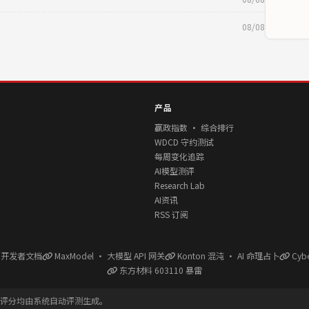
08/08
产品
赢政指数 · 综合排行
WDCD 守约测试
每周变化追踪
AI模型测评
Research Lab
AI资讯
RSS 订阅
l 开发者文档
MaxModel · 大模型 API 网关
Konton 混沌 · AI 命理占卜
Cyb
东方材料 603110 暴雷
有评分均由系统自动评测生成。