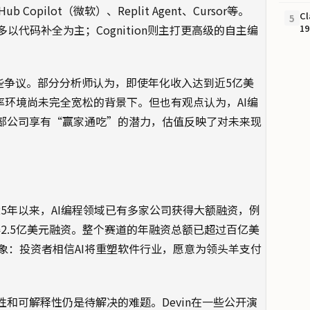
Copilot（微软）、Replit Agent、Cursor等。
C
5
，但多以代码补全为主；Cognition则主打更高级的自主编
1
了一些争议。部分分析师认为，即使年化收入达到近5亿美
率环境尚未完全宽松的背景下。但也有观点认为，AI编
头部公司享有“赢家通吃”的潜力，估值反映了对未来现
2025年以来，AI编程领域已有多家公司获得大额融资，例
nt获得2.5亿美元融资。整个赛道的年融资总额已超过百亿美
象：投资者相信AI将重塑软件行业，愿意为领头羊支付
性和可解释性仍是待解决的难题。Devin在一些公开演