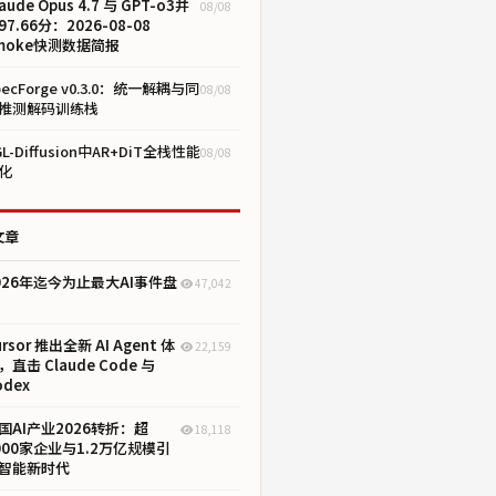
aude Opus 4.7 与 GPT-o3并
08/08
97.66分：2026-08-08
moke快测数据简报
pecForge v0.3.0：统一解耦与同
08/08
推测解码训练栈
GL-Diffusion中AR+DiT全栈性能
08/08
化
文章
026年迄今为止最大AI事件盘
47,042
ursor 推出全新 AI Agent 体
22,159
，直击 Claude Code 与
odex
国AI产业2026转折：超
18,118
000家企业与1.2万亿规模引
智能新时代