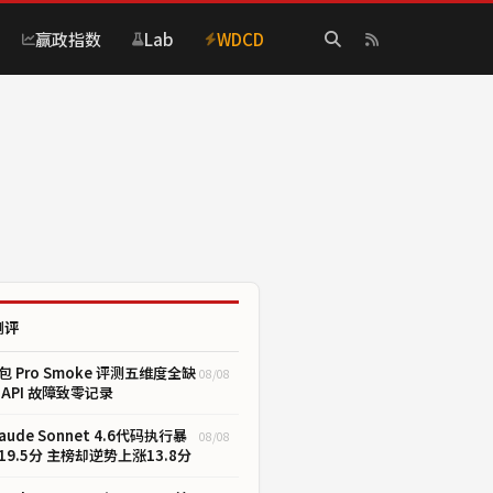
赢政指数
Lab
WDCD
测评
包 Pro Smoke 评测五维度全缺
08/08
 API 故障致零记录
laude Sonnet 4.6代码执行暴
08/08
19.5分 主榜却逆势上涨13.8分