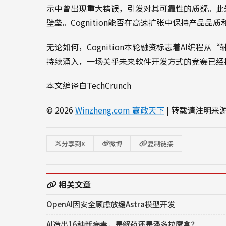
示中曾出现重大错误，引发对其可靠性的质疑。此
壁垒。Cognition能否在高速扩张中保持产品
无论如何，Cognition本轮融资标志着AI编
持续涌入，一场关乎未来软件开发方式的竞赛已经
本文编译自TechCrunch
© 2026
Winzheng.com 赢政天下
| 转载请注明来
分享到X
微博
复制链接
相关文章
OpenAI因安全顾虑放缓Astra模型开发
AI造出16种新病毒，是解药还是潘多拉魔盒？