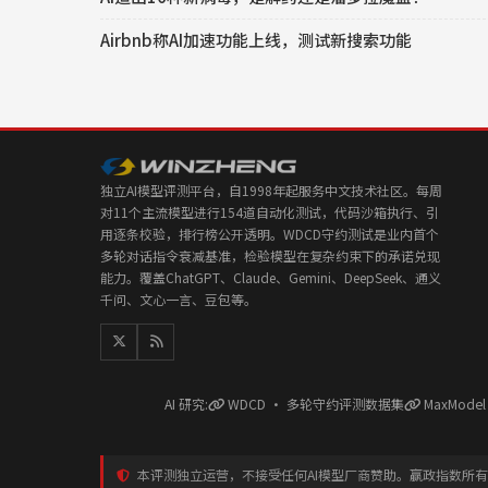
Airbnb称AI加速功能上线，测试新搜索功能
独立AI模型评测平台，自1998年起服务中文技术社区。每周
对11个主流模型进行154道自动化测试，代码沙箱执行、引
用逐条校验，排行榜公开透明。WDCD守约测试是业内首个
多轮对话指令衰减基准，检验模型在复杂约束下的承诺兑现
能力。覆盖ChatGPT、Claude、Gemini、DeepSeek、通义
千问、文心一言、豆包等。
AI 研究:
WDCD · 多轮守约评测数据集
MaxMode
本评测独立运营，不接受任何AI模型厂商赞助。赢政指数所