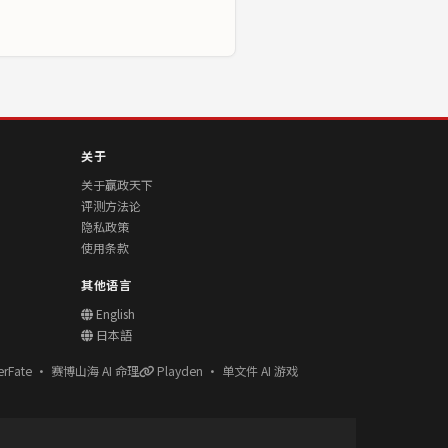
关于
关于赢政天下
评测方法论
隐私政策
使用条款
其他语言
English
日本語
erFate · 赛博山海 AI 命理
Playden · 单文件 AI 游戏