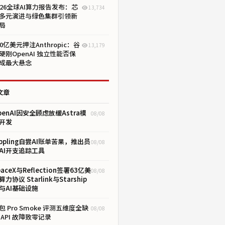
026全球AI算力报告发布：芯
13,734
多元演进与绿色集群引领新
局
00亿美元押注Anthropic：谷
13,179
硬刚OpenAI 独立性能否保
成最大悬念
文章
penAI因安全顾虑放缓Astra模
08/08
开发
ippling自尝AI账单苦果，推出员
08/08
AI开支追踪工具
paceX与Reflection签署63亿美
08/08
算力协议 Starlink与Starship
与AI基础设施
包 Pro Smoke 评测五维度全缺
08/08
 API 故障致零记录