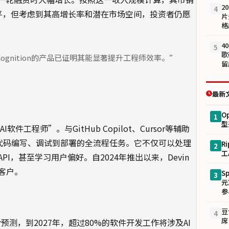
2
4
高水平，但考虑到其高增长率和潜在市场空间，投资者仍愿
片
格
4
5
歌
gnition的产品已证明其能显著提升工程师效率。”
留
最新
O
1
型
I软件工程师”。与GitHub Copilot、Cursor等辅助
、代码编写、调试到部署的全流程任务。它不仅可以处理
R
2
工
，甚至学习用户偏好。自2024年推出以来，Devin
客户。
S
3
元
参
豆
4
席
r预测，到2027年，超过80%的软件开发工作将涉及AI