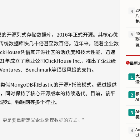
2
4
片
格
4
内部开发的开源列式存储数据库，2016年正式开源。其核心优
5
歌
传统数据库快几十倍甚至数百倍。近年来，随着企业数
留
ckHouse凭借其开源社区的活跃度和技术性能，迅速
成立了商业公司ClickHouse Inc.，推出了企业级
最新
 Ventures、Benchmark等顶级风投的支持。
大
1
造
类似MongoDB和Elastic的开源+托管模式。通过提供
的门槛，同时保持了核心开源版本的持续迭代。目前，该平
移
2
A
、游戏、物联网等多个行业。
A
3
买
，更是要重新定义企业处理数据的方式。” —
A
4
C