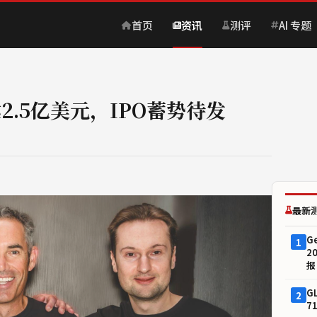
首页
资讯
测评
AI 专题
达2.5亿美元，IPO蓄势待发
最新
G
1
2
报
G
2
7