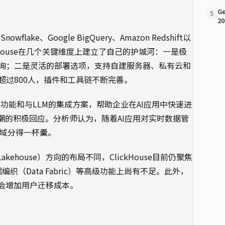
G
5
2
ake、Google BigQuery、Amazon Redshift以
ickHouse在几个关键维度上建立了自己的护城河：一是极
询；二是灵活的部署选项，支持自建服务器、私有云和
过800人，插件和工具链不断完善。
搜索功能和与LLM的集成方案，帮助企业在AI应用中快速进
潮的积极回应。分析师认为，随着AI应用对实时数据管
施领域分得一杯羹。
kehouse）方向的布局不同，ClickHouse目前仍聚焦
织（Data Fabric）等高级功能上尚有不足。此外，
能会增加用户迁移成本。