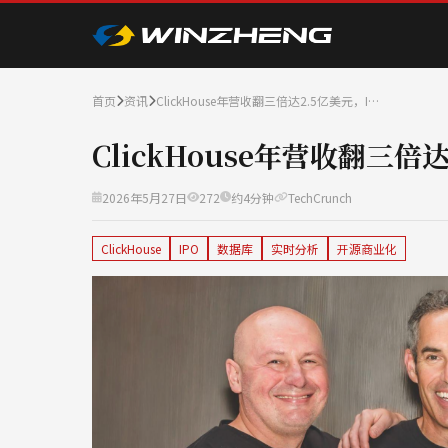
首页
资讯
ClickHouse年营收翻三倍达2.5亿美元，I…
ClickHouse年营收翻三倍
2026年5月27日
272
约4分钟
TechCrunch
ClickHouse
IPO
数据库
实时分析
开源商业化