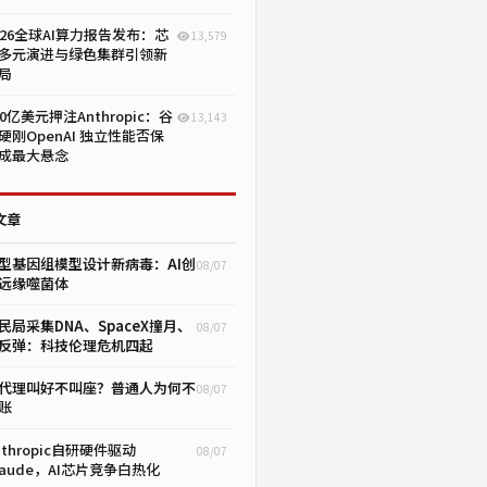
026全球AI算力报告发布：芯
13,579
多元演进与绿色集群引领新
局
00亿美元押注Anthropic：谷
13,143
硬刚OpenAI 独立性能否保
成最大悬念
文章
型基因组模型设计新病毒：AI创
08/07
远缘噬菌体
民局采集DNA、SpaceX撞月、
08/07
I反弹：科技伦理危机四起
I代理叫好不叫座？普通人为何不
08/07
账
nthropic自研硬件驱动
08/07
laude，AI芯片竞争白热化