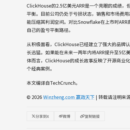
ClickHouse的2.5亿美元ARR是一个亮眼的
平衡。目前公司仍处于亏损状态，销售和市场费用
能压缩其利润空间。对比Snowflake在上市时ARR
自己的盈亏平衡路径。
从积极面看，ClickHouse已经建立了强大的
长迅猛。如果能在未来一两年内将ARR提升至5亿
体而言，ClickHouse的成长故事反映了开源
个经典案例。
本文编译自TechCrunch。
© 2026
Winzheng.com 赢政天下
| 转载请注明来
分享到X
微博
复制链接