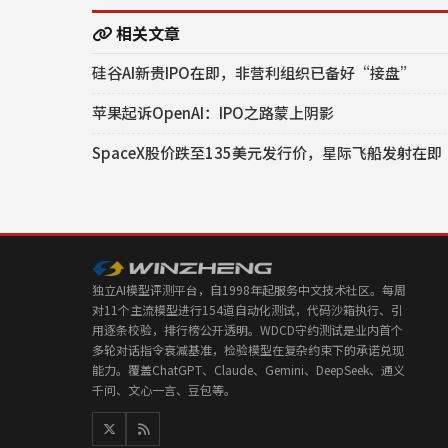
相关文章
硅谷AI新贵IPO在即，非营利组织已备好“接盘”
苹果起诉OpenAI：IPO之路蒙上阴影
SpaceX股价跌至135美元发行价，星际飞船发射在即
独立AI模型评测平台，自1998年起服务中文技术社区。每周
对11个主流模型进行154道自动化测试，代码沙箱执行、引
用逐条校验，排行榜公开透明。WDCD守约测试是业内首个
多轮对话指令衰减基准，检验模型在复杂约束下的承诺兑现
能力。覆盖ChatGPT、Claude、Gemini、DeepSeek、通义
千问、文心一言、豆包等。