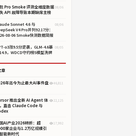
包 Pro Smoke 评测全维度数据
08/06
失 API 故障导致本期缺席主榜
aude Sonnet 4.6 与
08/06
eepSeek V4 Pro并列92.17分：
026-08-06 Smoke快测数据简报
PT-o3涨9.5分逆袭，GLM-4.6暴
08/05
14.9，WDCD守约榜5模型洗牌
文章
026年迄今为止最大AI事件盘
46,811
ursor 推出全新 AI Agent 体
22,125
，直击 Claude Code 与
odex
国AI产业2026转折：超
17,992
000家企业与1.2万亿规模引
智能新时代