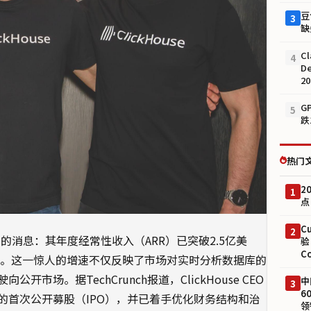
豆
3
缺
Cl
4
D
2
G
5
跌
热门
2
1
点
C
2
式的消息：其年度经常性收入（ARR）已突破2.5亿美
验
C
长。这一惊人的增速不仅反映了市场对实时分析数据库的
场。据TechCrunch报道，ClickHouse CEO
中
3
6
的首次公开募股（IPO），并已着手优化财务结构和治
领