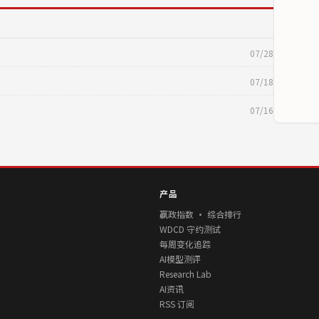
07/28
07/18
07/16
产品
赢政指数 · 综合排行
WDCD 守约测试
每周变化追踪
AI模型测评
Research Lab
AI资讯
RSS 订阅